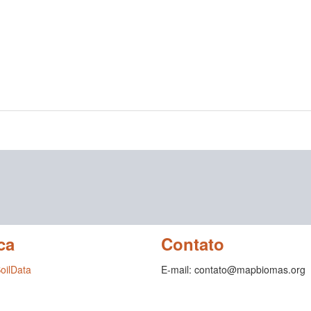
ca
Contato
SoilData
E-mail: contato@mapbiomas.org