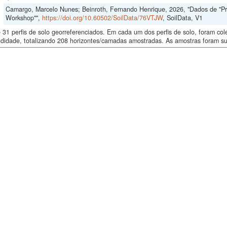
Camargo, Marcelo Nunes; Beinroth, Fernando Henrique, 2026, "Dados de "Proce
Workshop"",
https://doi.org/10.60502/SoilData/76VTJW
, SoilData, V1
 31 perfis de solo georreferenciados. Em cada um dos perfis de solo, foram c
didade, totalizando 208 horizontes/camadas amostradas. As amostras foram sub