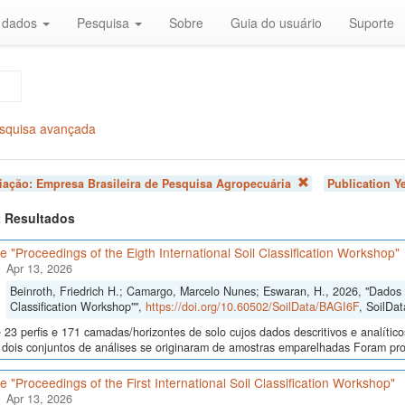
r dados
Pesquisa
Sobre
Guia do usuário
Suporte
squisa avançada
liação:
Empresa Brasileira de Pesquisa Agropecuária
Publication Y
 2 Resultados
 "Proceedings of the Eigth International Soil Classification Workshop"
Apr 13, 2026
Beinroth, Friedrich H.; Camargo, Marcelo Nunes; Eswaran, H., 2026, "Dados d
Classification Workshop"",
https://doi.org/10.60502/SoilData/BAGI6F
, SoilDat
23 perfis e 171 camadas/horizontes de solo cujos dados descritivos e analític
s, dois conjuntos de análises se originaram de amostras emparelhadas Foram p
 "Proceedings of the First International Soil Classification Workshop"
Apr 13, 2026