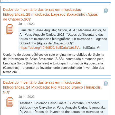
Dados do 'Inventário das terras em microbacias
hidrográficas, 28 microbacia: Lageado Sobradinho (Aguas
de Chapeco,SC)'
Jul 4, 2023
Laus Neto, José Augusto; Simon, A. A.; Medeiros Junior, M.
A.; Pola, Augusto Carlos, 2023, "Dados do 'Inventário das
terras em microbacias hidrográficas, 28 microbacia: Lageado
Sobradinho (Aguas de Chapeco,SC)'",
https://doi.org/10.60502/SoilData/U9L5VL
, SoilData, V1
Conjunto de dados públicos do solo originalmente obtidos do Sistema
de Informação de Solos Brasileiros (SISB), construído e mantido pela
Embrapa Solos (Rio de Janeiro) e Embrapa Informática Agropecuária
(Campinas), referente ao levantamento semidetalhado 'Inventário das
terras em...
Dados do 'Inventário das terras em microbacias
hidrográficas, 24 Microbacia: Rio Macaco Branco (Tunápolis,
SC)'
Jul 4, 2023
Tassinari, Colombo Celso Gaeta; Buchmann, Francisco
Sekiguchi de Carvalho e; Pola, Augusto Carlos; Baumgratz,
P., 2023, "Dados do 'Inventário das terras em microbacias