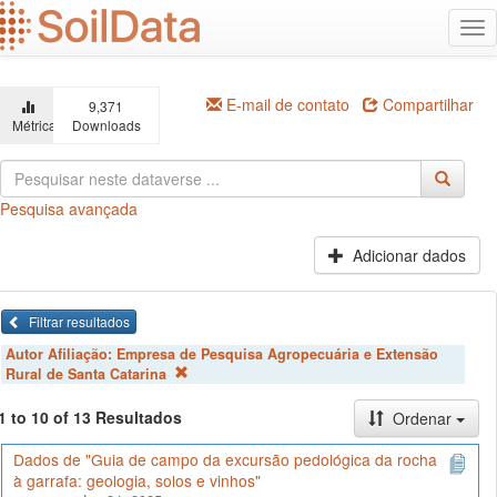
Ir
Alt
para
na
o
conteúdo
principal
E-mail de contato
Compartilhar
9,371
Métricas
Downloads
Pesquisa avançada
Adicionar dados
Filtrar resultados
Autor Afiliação:
Empresa de Pesquisa Agropecuária e Extensão
Rural de Santa Catarina
1 to 10 of 13 Resultados
Ordenar
Dados de "Guia de campo da excursão pedológica da rocha
à garrafa: geologia, solos e vinhos"