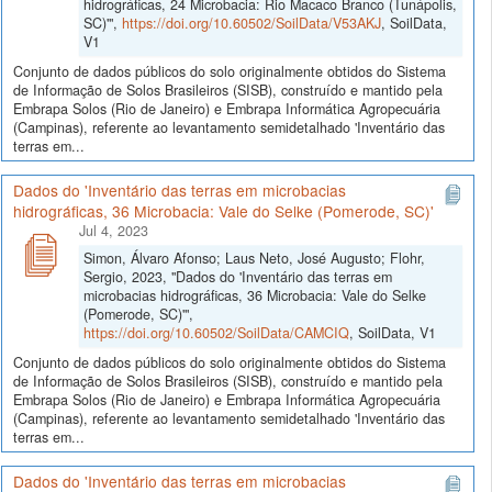
hidrográficas, 24 Microbacia: Rio Macaco Branco (Tunápolis,
SC)'",
https://doi.org/10.60502/SoilData/V53AKJ
, SoilData,
V1
Conjunto de dados públicos do solo originalmente obtidos do Sistema
de Informação de Solos Brasileiros (SISB), construído e mantido pela
Embrapa Solos (Rio de Janeiro) e Embrapa Informática Agropecuária
(Campinas), referente ao levantamento semidetalhado 'Inventário das
terras em...
Dados do 'Inventário das terras em microbacias
hidrográficas, 36 Microbacia: Vale do Selke (Pomerode, SC)'
Jul 4, 2023
Simon, Álvaro Afonso; Laus Neto, José Augusto; Flohr,
Sergio, 2023, "Dados do 'Inventário das terras em
microbacias hidrográficas, 36 Microbacia: Vale do Selke
(Pomerode, SC)'",
https://doi.org/10.60502/SoilData/CAMCIQ
, SoilData, V1
Conjunto de dados públicos do solo originalmente obtidos do Sistema
de Informação de Solos Brasileiros (SISB), construído e mantido pela
Embrapa Solos (Rio de Janeiro) e Embrapa Informática Agropecuária
(Campinas), referente ao levantamento semidetalhado 'Inventário das
terras em...
Dados do 'Inventário das terras em microbacias