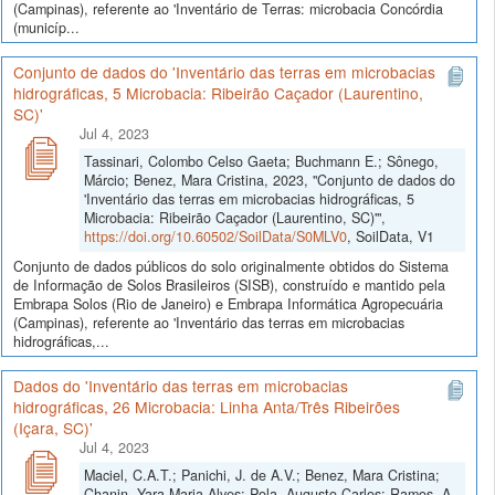
(Campinas), referente ao 'Inventário de Terras: microbacia Concórdia
(municíp...
Conjunto de dados do 'Inventário das terras em microbacias
hidrográficas, 5 Microbacia: Ribeirão Caçador (Laurentino,
SC)'
Jul 4, 2023
Tassinari, Colombo Celso Gaeta; Buchmann E.; Sônego,
Márcio; Benez, Mara Cristina, 2023, "Conjunto de dados do
'Inventário das terras em microbacias hidrográficas, 5
Microbacia: Ribeirão Caçador (Laurentino, SC)'",
https://doi.org/10.60502/SoilData/S0MLV0
, SoilData, V1
Conjunto de dados públicos do solo originalmente obtidos do Sistema
de Informação de Solos Brasileiros (SISB), construído e mantido pela
Embrapa Solos (Rio de Janeiro) e Embrapa Informática Agropecuária
(Campinas), referente ao 'Inventário das terras em microbacias
hidrográficas,...
Dados do 'Inventário das terras em microbacias
hidrográficas, 26 Microbacia: Linha Anta/Três Ribeirões
(Içara, SC)'
Jul 4, 2023
Maciel, C.A.T.; Panichi, J. de A.V.; Benez, Mara Cristina;
Chanin, Yara Maria Alves; Pola, Augusto Carlos; Ramos, A.,