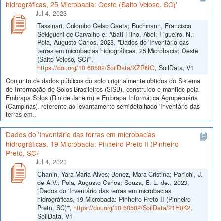
hidrográficas, 25 Microbacia: Oeste (Salto Veloso, SC)'
Jul 4, 2023
Tassinari, Colombo Celso Gaeta; Buchmann, Francisco
Sekiguchi de Carvalho e; Abati Filho, Abel; Figueiro, N.;
Pola, Augusto Carlos, 2023, "Dados do 'Inventário das
terras em microbacias hidrográficas, 25 Microbacia: Oeste
(Salto Veloso, SC)'",
https://doi.org/10.60502/SoilData/XZR6IO
, SoilData, V1
Conjunto de dados públicos do solo originalmente obtidos do Sistema
de Informação de Solos Brasileiros (SISB), construído e mantido pela
Embrapa Solos (Rio de Janeiro) e Embrapa Informática Agropecuária
(Campinas), referente ao levantamento semidetalhado 'Inventário das
terras em...
Dados do 'Inventário das terras em microbacias
hidrográficas, 19 Microbacia: Pinheiro Preto II (Pinheiro
Preto, SC)'
Jul 4, 2023
Chanin, Yara Maria Alves; Benez, Mara Cristina; Panichi, J.
de A.V.; Pola, Augusto Carlos; Souza, E. L. de., 2023,
"Dados do 'Inventário das terras em microbacias
hidrográficas, 19 Microbacia: Pinheiro Preto II (Pinheiro
Preto, SC)'",
https://doi.org/10.60502/SoilData/21H0K2
,
SoilData, V1