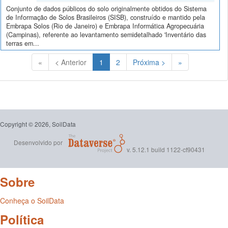
Conjunto de dados públicos do solo originalmente obtidos do Sistema
de Informação de Solos Brasileiros (SISB), construído e mantido pela
Embrapa Solos (Rio de Janeiro) e Embrapa Informática Agropecuária
(Campinas), referente ao levantamento semidetalhado 'Inventário das
terras em...
(Atual)
«
< Anterior
1
2
Próxima >
»
Copyright © 2026, SoilData
Desenvolvido por
v. 5.12.1 build 1122-cf90431
Sobre
Conheça o SoilData
Política