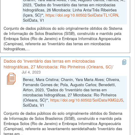
2023, "Dados do 'Inventário das terras em microbacias
hidrográficas, 26 Microbacia: Linha Anta/Três Ribeirões
(Içara, SC)'",
https://doi.org/10.60502/SoilData/TL1CRN
,
SoilData, V1
Conjunto de dados públicos do solo originalmente obtidos do Sistema
de Informação de Solos Brasileiros (SISB), construído e mantido pela
Embrapa Solos (Rio de Janeiro) e Embrapa Informática Agropecuária
(Campinas), referente ao 'Inventário das terras em microbacias
hidrográficas,...
Dados do 'Inventário das terras em microbacias
hidrográficas, 27 Microbacia: Rio Pinheiros (Orleans, SC)'
Jul 4, 2023
Benez, Mara Cristina; Chanin, Yara Maria Alves; Oliveira,
Fernando Gomes de; Pola, Augusto Carlos; Benedetti,
Airton, 2023, "Dados do 'Inventário das terras em
microbacias hidrográficas, 27 Microbacia: Rio Pinheiros
(Orleans, SC)'",
https://doi.org/10.60502/SoilData/KMG2JS
,
SoilData, V1
Conjunto de dados públicos do solo originalmente obtidos do Sistema
de Informação de Solos Brasileiros (SISB), construído e mantido pela
Embrapa Solos (Rio de Janeiro) e Embrapa Informática Agropecuária
(Campinas), referente ao levantamento semidetalhado 'Inventário das
terras em...