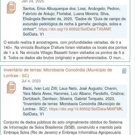
Jan 24, 2025
Santos, Erico Albuquerque dos; Loss, Arcângelo; Pedron,
Fabrício de Aráujo; Florisbal, Luana Moreira; Silva,
Elisângela Benedet da, 2025, "Dados de "Guia de campo da
excursão pedológica da rocha à garrafa: geologia, solos e
vinhos"",
https://doi.org/10.60502/SoilData/TX5ANP
,
SoilData, V1
O estudo realiza 8 amostragens, com profundidades variadas, de 0 a
140+. Na vinícola Boutique D’alture foram visitados os locais dos pontos
de 1 a 4. Na vinícola Villagio Bassetti foram visitados os pontos de 5 a
8. Todos os dados são brutos (originais) e georreferenciados. O mun...
Inventário de terras: Microbacia Concórdia (Município de
Lontras - SC)
Jul 4, 2023
Bacic, Ivan Luiz Zilli; Laus Neto, José Augusto; Chanin,
Yara Maria Alves; Hammes, Luiz Albano; Pandolfo, Cristina;
Dortzbach, Denilson; Silveira, Gabriel Torquato, 2023,
"Inventário de terras: Microbacia Concórdia (Município de
Lontras - SC)",
https://doi.org/10.60502/SoilData/M06FMK
,
SoilData, V1
Conjunto de dados públicos do solo originalmente obtidos do Sistema
de Informação de Solos Brasileiros (SISB), construído e mantido pela
Embrapa Solos (Rio de Janeiro) e Embrapa Informática Agropecuária