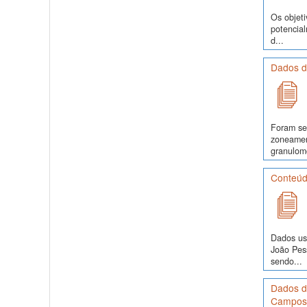
Os objeti
potencia
d...
Dados d
Foram se
zoneamen
granulomé
Conteúdo
Dados us
João Pes
sendo...
Dados de
Campos,