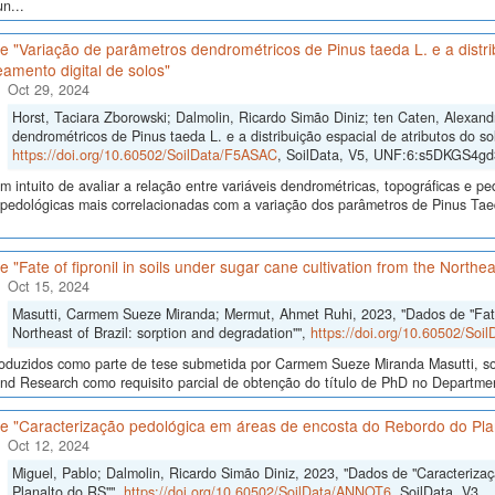
n...
 "Variação de parâmetros dendrométricos de Pinus taeda L. e a distrib
amento digital de solos"
Oct 29, 2024
Horst, Taciara Zborowski; Dalmolin, Ricardo Simão Diniz; ten Caten, Alexan
dendrométricos de Pinus taeda L. e a distribuição espacial de atributos do so
https://doi.org/10.60502/SoilData/F5ASAC
, SoilData, V5, UNF:6:s5DKGS4
 intuito de avaliar a relação entre variáveis dendrométricas, topográficas e pe
s pedológicas mais correlacionadas com a variação dos parâmetros de Pinus Ta
 "Fate of fipronil in soils under sugar cane cultivation from the Northea
Oct 15, 2024
Masutti, Carmem Sueze Miranda; Mermut, Ahmet Ruhi, 2023, "Dados de "Fate of
Northeast of Brazil: sorption and degradation"",
https://doi.org/10.60502/So
oduzidos como parte de tese submetida por Carmem Sueze Miranda Masutti, so
nd Research como requisito parcial de obtenção do título de PhD no Department
e "Caracterização pedológica em áreas de encosta do Rebordo do Pla
Oct 12, 2024
Miguel, Pablo; Dalmolin, Ricardo Simão Diniz, 2023, "Dados de "Caracteriz
Planalto do RS"",
https://doi.org/10.60502/SoilData/ANNOT6
, SoilData, V3