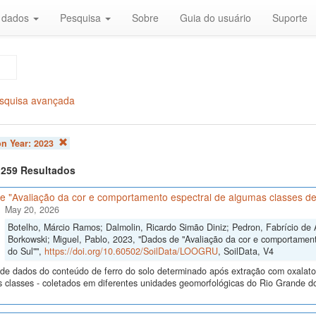
r dados
Pesquisa
Sobre
Guia do usuário
Suporte
squisa avançada
on Year:
2023
f 259 Resultados
e "Avaliação da cor e comportamento espectral de algumas classes de
May 20, 2026
Botelho, Márcio Ramos; Dalmolin, Ricardo Simão Diniz; Pedron, Fabrício de 
Borkowski; Miguel, Pablo, 2023, "Dados de "Avaliação da cor e comportamen
do Sul"",
https://doi.org/10.60502/SoilData/LOOGRU
, SoilData, V4
de dados do conteúdo de ferro do solo determinado após extração com oxalato e 
s classes - coletados em diferentes unidades geomorfológicas do Rio Grande do