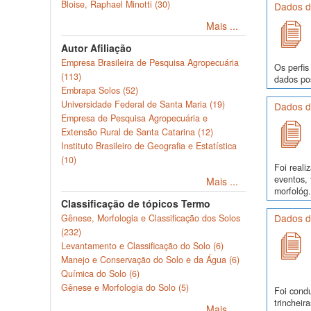
Bloise, Raphael Minotti (30)
Dados de
Mais ...
Autor Afiliação
Empresa Brasileira de Pesquisa Agropecuária
Os perfis
(113)
dados pos
Embrapa Solos (52)
Universidade Federal de Santa Maria (19)
Dados d
Empresa de Pesquisa Agropecuária e
Extensão Rural de Santa Catarina (12)
Instituto Brasileiro de Geografia e Estatística
(10)
Foi real
eventos, 
Mais ...
morfológ.
Classificação de tópicos Termo
Dados d
Gênese, Morfologia e Classificação dos Solos
(232)
Levantamento e Classificação do Solo (6)
Manejo e Conservação do Solo e da Água (6)
Química do Solo (6)
Gênese e Morfologia do Solo (5)
Foi cond
trinchei
Mais ...