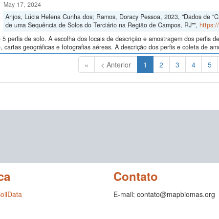
May 17, 2024
Anjos, Lúcia Helena Cunha dos; Ramos, Doracy Pessoa, 2023, "Dados de "Car
de uma Sequência de Solos do Terciário na Região de Campos, RJ"",
https:
5 perfis de solo. A escolha dos locais de descrição e amostragem dos perfis 
, cartas geográficas e fotografias aéreas. A descrição dos perfis e coleta de 
(Atual)
«
< Anterior
1
2
3
4
5
ca
Contato
SoilData
E-mail: contato@mapbiomas.org