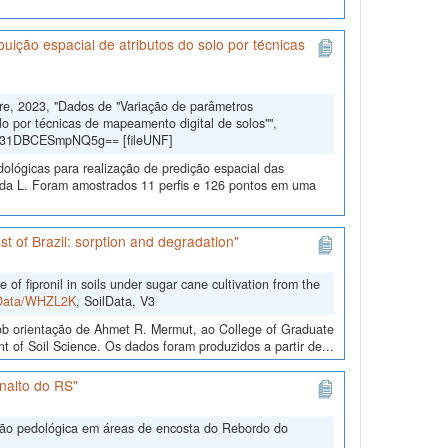
uição espacial de atributos do solo por técnicas
dre, 2023, "Dados de "Variação de parâmetros
lo por técnicas de mapeamento digital de solos"",
gd31DBCESmpNQ5g== [fileUNF]
dológicas para realização de predição espacial das
eda L. Foram amostrados 11 perfis e 126 pontos em uma
st of Brazil: sorption and degradation"
 fipronil in soils under sugar cane cultivation from the
ilData/WHZL2K
, SoilData, V3
b orientação de Ahmet R. Mermut, ao College of Graduate
 of Soil Science. Os dados foram produzidos a partir de...
nalto do RS"
ação pedológica em áreas de encosta do Rebordo do