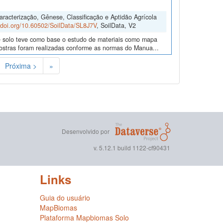
acterização, Gênese, Classificação e Aptidão Agrícola
//doi.org/10.60502/SoilData/SL8J7V
, SoilData, V2
de solo teve como base o estudo de materiais como mapa
amostras foram realizadas conforme as normas do Manua...
Próxima >
»
Desenvolvido por
v. 5.12.1 build 1122-cf90431
Links
Guia do usuário
MapBiomas
Plataforma Mapbiomas Solo