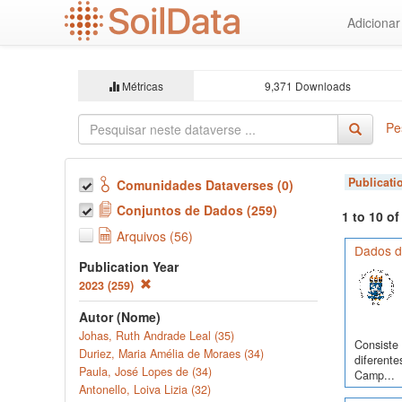
Ir
Adiciona
para
o
conteúdo
principal
Métricas
9,371 Downloads
Pe
Publicati
Comunidades Dataverses (0)
Conjuntos de Dados (259)
1 to 10 o
Arquivos (56)
Dados d
Publication Year
2023 (259)
Autor (Nome)
Johas, Ruth Andrade Leal (35)
Consiste 
Duriez, Maria Amélia de Moraes (34)
diferente
Paula, José Lopes de (34)
Camp...
Antonello, Loiva Lizia (32)