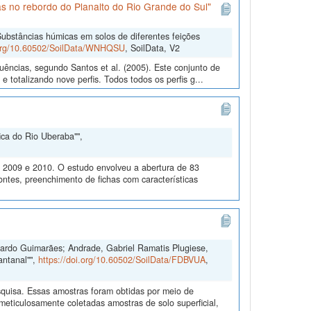
s no rebordo do Planalto do Rio Grande do Sul"
ubstâncias húmicas em solos de diferentes feições
.org/10.60502/SoilData/WNHQSU
, SoilData, V2
uências, segundo Santos et al. (2005). Este conjunto de
 totalizando nove perfis. Todos todos os perfis g...
ica do Rio Uberaba"",
m 2009 e 2010. O estudo envolveu a abertura de 83
ontes, preenchimento de fichas com características
duardo Guimarães; Andrade, Gabriel Ramatis Plugiese,
antanal"",
https://doi.org/10.60502/SoilData/FDBVUA
,
quisa. Essas amostras foram obtidas por meio de
ticulosamente coletadas amostras de solo superficial,