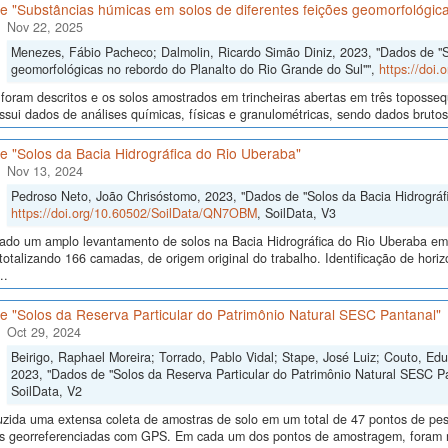
 "Substâncias húmicas em solos de diferentes feições geomorfológica
Nov 22, 2025
Menezes, Fábio Pacheco; Dalmolin, Ricardo Simão Diniz, 2023, "Dados de "S
geomorfológicas no rebordo do Planalto do Rio Grande do Sul"",
https://doi
 foram descritos e os solos amostrados em trincheiras abertas em três toposseq
sui dados de análises químicas, físicas e granulométricas, sendo dados brutos e
e "Solos da Bacia Hidrográfica do Rio Uberaba"
Nov 13, 2024
Pedroso Neto, João Chrisóstomo, 2023, "Dados de "Solos da Bacia Hidrográf
https://doi.org/10.60502/SoilData/QN7OBM
, SoilData, V3
izado um amplo levantamento de solos na Bacia Hidrográfica do Rio Uberaba e
totalizando 166 camadas, de origem original do trabalho. Identificação de horiz
..
e "Solos da Reserva Particular do Patrimônio Natural SESC Pantanal"
Oct 29, 2024
Beirigo, Raphael Moreira; Torrado, Pablo Vidal; Stape, José Luiz; Couto, E
2023, "Dados de "Solos da Reserva Particular do Patrimônio Natural SESC P
SoilData, V2
uzida uma extensa coleta de amostras de solo em um total de 47 pontos de pes
ras georreferenciadas com GPS. Em cada um dos pontos de amostragem, foram me