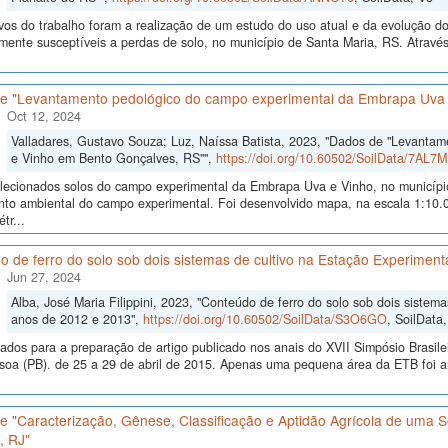
vos do trabalho foram a realização de um estudo do uso atual e da evolução do 
lmente susceptíveis a perdas de solo, no município de Santa Maria, RS. Atrav
e "Levantamento pedológico do campo experimental da Embrapa Uva 
Oct 12, 2024
Valladares, Gustavo Souza; Luz, Naíssa Batista, 2023, "Dados de "Levanta
e Vinho em Bento Gonçalves, RS"",
https://doi.org/10.60502/SoilData/7AL7M
lecionados solos do campo experimental da Embrapa Uva e Vinho, no municípi
to ambiental do campo experimental. Foi desenvolvido mapa, na escala 1:10.0
tr...
 de ferro do solo sob dois sistemas de cultivo na Estação Experiment
Jun 27, 2024
Alba, José Maria Filippini, 2023, "Conteúdo de ferro do solo sob dois sistem
anos de 2012 e 2013",
https://doi.org/10.60502/SoilData/S3O6GO
, SoilData
ados para a preparação de artigo publicado nos anais do XVII Simpósio Brasi
soa (PB). de 25 a 29 de abril de 2015. Apenas uma pequena área da ETB foi a
 "Caracterização, Gênese, Classificação e Aptidão Agrícola de uma S
 RJ"