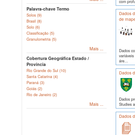
com profu
Palavra-chave Termo
Dados de
Solos (9)
de mape
Brasil (8)
Solo (6)
Classificação (5)
Granulometria (5)
Mais ...
Dados com
variávei
Cobertura Geográfica Estado /
áre...
Província
Rio Grande do Sul (10)
Dados de
Santa Catarina (4)
Paraná (3)
Goiás (2)
Rio de Janeiro (2)
Dados pr
Mais ...
Studies a
Dados d