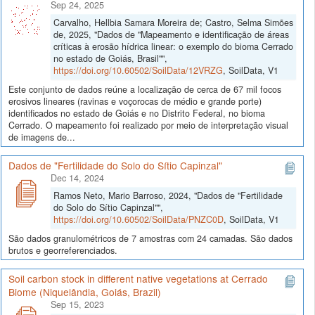
Sep 24, 2025
Carvalho, Hellbia Samara Moreira de; Castro, Selma Simões
de, 2025, "Dados de "Mapeamento e identificação de áreas
críticas à erosão hídrica linear: o exemplo do bioma Cerrado
no estado de Goiás, Brasil"",
https://doi.org/10.60502/SoilData/12VRZG
, SoilData, V1
Este conjunto de dados reúne a localização de cerca de 67 mil focos
erosivos lineares (ravinas e voçorocas de médio e grande porte)
identificados no estado de Goiás e no Distrito Federal, no bioma
Cerrado. O mapeamento foi realizado por meio de interpretação visual
de imagens de...
Dados de "Fertilidade do Solo do Sítio Capinzal"
Dec 14, 2024
Ramos Neto, Mario Barroso, 2024, "Dados de "Fertilidade
do Solo do Sítio Capinzal"",
https://doi.org/10.60502/SoilData/PNZC0D
, SoilData, V1
São dados granulométricos de 7 amostras com 24 camadas. São dados
brutos e georreferenciados.
Soil carbon stock in different native vegetations at Cerrado
Biome (Niquelândia, Goiás, Brazil)
Sep 15, 2023