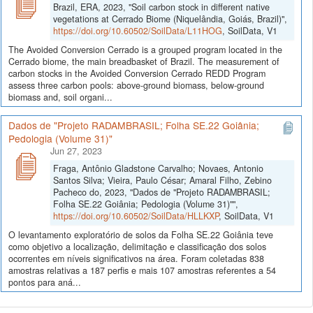
Brazil, ERA, 2023, "Soil carbon stock in different native
vegetations at Cerrado Biome (Niquelândia, Goiás, Brazil)",
https://doi.org/10.60502/SoilData/L11HOG
, SoilData, V1
The Avoided Conversion Cerrado is a grouped program located in the
Cerrado biome, the main breadbasket of Brazil. The measurement of
carbon stocks in the Avoided Conversion Cerrado REDD Program
assess three carbon pools: above-ground biomass, below-ground
biomass and, soil organi...
Dados de "Projeto RADAMBRASIL; Folha SE.22 Goiânia;
Pedologia (Volume 31)"
Jun 27, 2023
Fraga, Antônio Gladstone Carvalho; Novaes, Antonio
Santos Silva; Vieira, Paulo César; Amaral Filho, Zebino
Pacheco do, 2023, "Dados de "Projeto RADAMBRASIL;
Folha SE.22 Goiânia; Pedologia (Volume 31)"",
https://doi.org/10.60502/SoilData/HLLKXP
, SoilData, V1
O levantamento exploratório de solos da Folha SE.22 Goiânia teve
como objetivo a localização, delimitação e classificação dos solos
ocorrentes em níveis significativos na área. Foram coletadas 838
amostras relativas a 187 perfis e mais 107 amostras referentes a 54
pontos para aná...