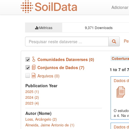
Ir
Adiciona
para
o
conteúdo
principal
Métricas
9,371 Downloads
Pe
Cobertura
Comunidades Dataverses (0)
Conjuntos de Dados (7)
1 to 7 of
Arquivos (0)
Dados de
Publication Year
2025 (1)
2024 (2)
2023 (4)
O estudo 
Autor (Nome)
a 4. Na v
Loss, Arcângelo (2)
Almeida, Jaime Antonio de (1)
Dados de