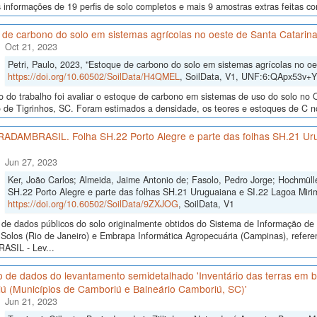
 informações de 19 perfis de solo completos e mais 9 amostras extras feitas co
 de carbono do solo em sistemas agrícolas no oeste de Santa Catarin
Oct 21, 2023
Petri, Paulo, 2023, "Estoque de carbono do solo em sistemas agrícolas no oe
https://doi.org/10.60502/SoilData/H4QMEL
, SoilData, V1, UNF:6:QApx53v+
o do trabalho foi avaliar o estoque de carbono em sistemas de uso do solo no 
 de Tigrinhos, SC. Foram estimados a densidade, os teores e estoques de C no
 RADAMBRASIL. Folha SH.22 Porto Alegre e parte das folhas SH.21 Ur
Jun 27, 2023
Ker, João Carlos; Almeida, Jaime Antonio de; Fasolo, Pedro Jorge; Hochmül
SH.22 Porto Alegre e parte das folhas SH.21 Uruguaiana e SI.22 Lagoa Mirim
https://doi.org/10.60502/SoilData/9ZXJOG
, SoilData, V1
de dados públicos do solo originalmente obtidos do Sistema de Informação de S
Solos (Rio de Janeiro) e Embrapa Informática Agropecuária (Campinas), refer
SIL - Lev...
 de dados do levantamento semidetalhado 'Inventário das terras em ba
ú (Municípios de Camboriú e Balneário Camboriú, SC)'
Jun 21, 2023