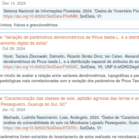
Dec 14, 2024
Sistema Nacional de Informações Florestais, 2024, "Dados de "Inventário Flor
https://doi.org/10.60502/SoilData/P34IMM
, SoilData, V1
micos, físicos e granulométricos.
 "Variação de parâmetros dendrométricos de Pinus taeda L. e a distrib
amento digital de solos"
Oct 29, 2024
Horst, Taciara Zborowski; Dalmolin, Ricardo Simão Diniz; ten Caten, Alexan
dendrométricos de Pinus taeda L. e a distribuição espacial de atributos do so
https://doi.org/10.60502/SoilData/F5ASAC
, SoilData, V5, UNF:6:s5DKGS4
 intuito de avaliar a relação entre variáveis dendrométricas, topográficas e pe
s pedológicas mais correlacionadas com a variação dos parâmetros de Pinus Ta
 "Caracterização das classes de solo, aptidão agrícola das terras e an
 Pessegueiro, Guaruja do Sul, SC"
Jan 12, 2024
Machado, Ludmila Nascimento; Loss, Arcângelo, 2024, "Dados de "Caracteriza
análise da vulnerabilidade do solo na Microbacia Lajeado Pessegueiro, Guaru
https://doi.org/10.60502/SoilData/KT9TK1
, SoilData, V1
arâmetros foram extraídos do levantamento de solos realizado na microbacia L