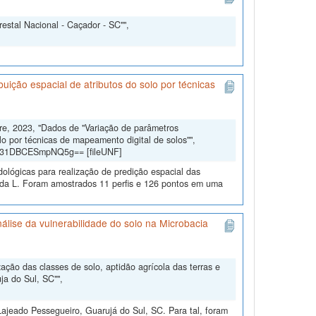
estal Nacional - Caçador - SC"",
uição espacial de atributos do solo por técnicas
dre, 2023, "Dados de "Variação de parâmetros
lo por técnicas de mapeamento digital de solos"",
gd31DBCESmpNQ5g== [fileUNF]
dológicas para realização de predição espacial das
eda L. Foram amostrados 11 perfis e 126 pontos em uma
álise da vulnerabilidade do solo na Microbacia
ção das classes de solo, aptidão agrícola das terras e
ja do Sul, SC"",
ajeado Pessegueiro, Guarujá do Sul, SC. Para tal, foram