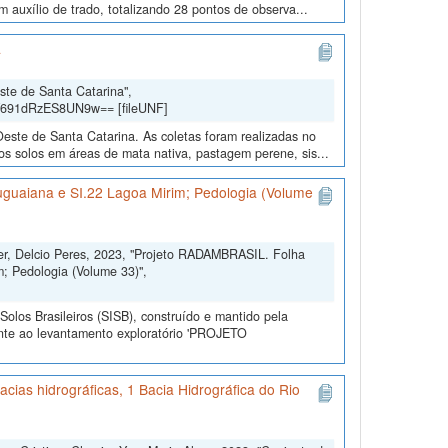
m auxílio de trado, totalizando 28 pontos de observa...
a
ste de Santa Catarina",
Y691dRzES8UN9w== [fileUNF]
Oeste de Santa Catarina. As coletas foram realizadas no
s solos em áreas de mata nativa, pastagem perene, sis...
uguaiana e SI.22 Lagoa Mirim; Pedologia (Volume
ler, Delcio Peres, 2023, "Projeto RADAMBRASIL. Folha
; Pedologia (Volume 33)",
olos Brasileiros (SISB), construído e mantido pela
ente ao levantamento exploratório 'PROJETO
cias hidrográficas, 1 Bacia Hidrográfica do Rio