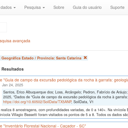
r dados
Pesquisa
Sobre
Guia do usuário
Suporte
squisa avançada
 Geográfica Estado / Província:
Santa Catarina
 7 Resultados
 "Guia de campo da excursão pedológica da rocha à garrafa: geologia
Jan 24, 2025
Santos, Erico Albuquerque dos; Loss, Arcângelo; Pedron, Fabrício de Aráujo; 
2025, "Dados de "Guia de campo da excursão pedológica da rocha à garrafa: 
https://doi.org/10.60502/SoilData/TX5ANP
, SoilData, V1
realiza 8 amostragens, com profundidades variadas, de 0 a 140+. Na vinícola B
inícola Villagio Bassetti foram visitados os pontos de 5 a 8. Todos os dados são
 "Inventário Florestal Nacional - Caçador - SC"