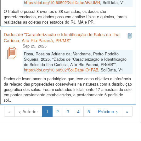
https://doi.org/10.60502/SoilData/ABJUMR
, SoilData, V1
O trabalho possui 8 eventos e 38 camadas, os dados são
georreferenciados, os dados possuem análise física e quimica, foram
realizadas as coletas nos estados do RJ, MA e PR.
Dados de "Caracterização e Identificação de Solos da Ilha
Carioca, Alto Rio Paraná, PR/MS"
Sep 25, 2025
Rosa, Rosalba Adriane da; Vendrame, Pedro Rodolfo
Siqueira, 2025, "Dados de "Caracterização e Identificação
de Solos da Ilha Carioca, Alto Rio Paraná, PR/MS"",
https://doi.org/10.60502/SoilData/IO1FAB
, SoilData, V1
Dados de levantamento pedológico que teve como objetivo a inferência
da relação das propriedades observáveis na natureza com a distribuição
geográfica dos solos. Foram coletados inicialmente 17 amostras de solo
em pontos previamente estabelecidos, e posteriormente 6 perfis de
sol...
(Atual)
«
< Anterior
1
2
3
4
5
Próxima >
»