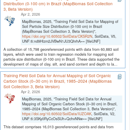
Distribution (0-100 cm) in Brazil (MapBiomas Soil Collection
3, Beta Version)
Apr 2, 2026
MapBiomas, 2025, "Training Field Soil Data for Mapping of
Soil Particle Size Distribution (0-100 cm) in Brazil
(MapBiomas Soil Collection 3, Beta Version)",
https://doi.org/10.60502/SoilData/OXSR2N
, SoilData, V5,
UNF:6:nd9Hlzm2JVBwN1JU3QhrhA== [fileUNF]
A collection of 15,798 georeferenced points with data from 60,883 soil
layers, which were used to train regression models for mapping soil
particle size distribution (0-100 cm) in Brazil. These data supported the
development of maps of clay, silt, and sand content and depth to la...
Training Field Soil Data for Annual Mapping of Soil Organic
Carbon Stock (0–30 cm) in Brazil, 1985–2024 (MapBiomas
Soil Collection 3, Beta Version)
Apr 2, 2026
MapBiomas, 2025, "Training Field Soil Data for Annual
Mapping of Soil Organic Carbon Stock (0–30 cm) in Brazil,
1985–2024 (MapBiomas Soil Collection 3, Beta Version)",
https://doi.org/10.60502/SoilData/IUZOAK
, SoilData, V2,
UNF:6:3SKy0RyCcOsSUh+QchvNNw== [fileUNF]
This dataset comprises 16,013 georeferenced points and data from