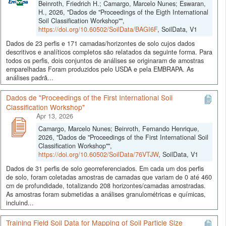
Beinroth, Friedrich H.; Camargo, Marcelo Nunes; Eswaran,
H., 2026, "Dados de "Proceedings of the Eigth International
Soil Classification Workshop"",
https://doi.org/10.60502/SoilData/BAGI6F
, SoilData, V1
Dados de 23 perfis e 171 camadas/horizontes de solo cujos dados
descritivos e analíticos completos são relatados da seguinte forma. Para
todos os perfis, dois conjuntos de análises se originaram de amostras
emparelhadas Foram produzidos pelo USDA e pela EMBRAPA. As
análises padrã...
Dados de "Proceedings of the First International Soil
Classification Workshop"
Apr 13, 2026
Camargo, Marcelo Nunes; Beinroth, Fernando Henrique,
2026, "Dados de "Proceedings of the First International Soil
Classification Workshop"",
https://doi.org/10.60502/SoilData/76VTJW
, SoilData, V1
Dados de 31 perfis de solo georreferenciados. Em cada um dos perfis
de solo, foram coletadas amostras de camadas que variam de 0 até 460
cm de profundidade, totalizando 208 horizontes/camadas amostradas.
As amostras foram submetidas a análises granulométricas e químicas,
incluind...
Training Field Soil Data for Mapping of Soil Particle Size