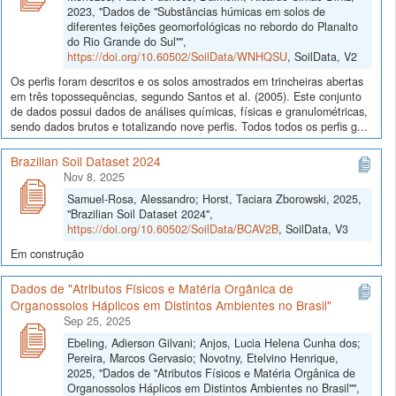
2023, "Dados de "Substâncias húmicas em solos de
diferentes feições geomorfológicas no rebordo do Planalto
do Rio Grande do Sul"",
https://doi.org/10.60502/SoilData/WNHQSU
, SoilData, V2
Os perfis foram descritos e os solos amostrados em trincheiras abertas
em três topossequências, segundo Santos et al. (2005). Este conjunto
de dados possui dados de análises químicas, físicas e granulométricas,
sendo dados brutos e totalizando nove perfis. Todos todos os perfis g...
Brazilian Soil Dataset 2024
Nov 8, 2025
Samuel-Rosa, Alessandro; Horst, Taciara Zborowski, 2025,
"Brazilian Soil Dataset 2024",
https://doi.org/10.60502/SoilData/BCAV2B
, SoilData, V3
Em construção
Dados de "Atributos Físicos e Matéria Orgânica de
Organossolos Háplicos em Distintos Ambientes no Brasil"
Sep 25, 2025
Ebeling, Adierson Gilvani; Anjos, Lucia Helena Cunha dos;
Pereira, Marcos Gervasio; Novotny, Etelvino Henrique,
2025, "Dados de "Atributos Físicos e Matéria Orgânica de
Organossolos Háplicos em Distintos Ambientes no Brasil"",