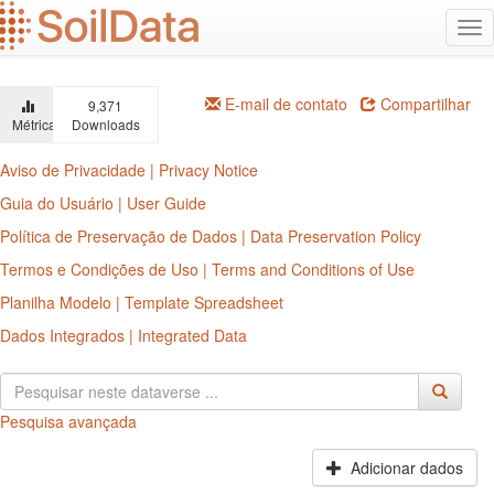
Ir
Alt
para
na
o
conteúdo
principal
E-mail de contato
Compartilhar
9,371
Métricas
Downloads
Aviso de Privacidade | Privacy Notice
Guia do Usuário | User Guide
Política de Preservação de Dados | Data Preservation Policy
Termos e Condições de Uso | Terms and Conditions of Use
Planilha Modelo | Template Spreadsheet
Dados Integrados | Integrated Data
Pesquisa avançada
Adicionar dados