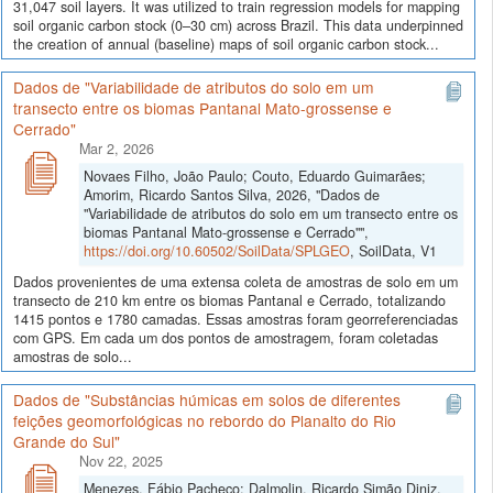
31,047 soil layers. It was utilized to train regression models for mapping
soil organic carbon stock (0–30 cm) across Brazil. This data underpinned
the creation of annual (baseline) maps of soil organic carbon stock...
Dados de "Variabilidade de atributos do solo em um
transecto entre os biomas Pantanal Mato-grossense e
Cerrado"
Mar 2, 2026
Novaes Filho, João Paulo; Couto, Eduardo Guimarães;
Amorim, Ricardo Santos Silva, 2026, "Dados de
"Variabilidade de atributos do solo em um transecto entre os
biomas Pantanal Mato-grossense e Cerrado"",
https://doi.org/10.60502/SoilData/SPLGEO
, SoilData, V1
Dados provenientes de uma extensa coleta de amostras de solo em um
transecto de 210 km entre os biomas Pantanal e Cerrado, totalizando
1415 pontos e 1780 camadas. Essas amostras foram georreferenciadas
com GPS. Em cada um dos pontos de amostragem, foram coletadas
amostras de solo...
Dados de "Substâncias húmicas em solos de diferentes
feições geomorfológicas no rebordo do Planalto do Rio
Grande do Sul"
Nov 22, 2025
Menezes, Fábio Pacheco; Dalmolin, Ricardo Simão Diniz,