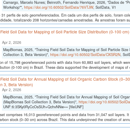
Camargo, Marcelo Nunes; Beinroth, Fernando Henrique, 2026, "Dados de "Proce
Workshop"",
https://doi.org/10.60502/SoilData/76VTJW
, SoilData, V1
 31 perfis de solo georreferenciados. Em cada um dos perfis de solo, foram c
didade, totalizando 208 horizontes/camadas amostradas. As amostras foram sub
 Field Soil Data for Mapping of Soil Particle Size Distribution (0-100 cm
Apr 2, 2026
MapBiomas, 2025, "Training Field Soil Data for Mapping of Soil Particle Size 
Collection 3, Beta Version)",
https://doi.org/10.60502/SoilData/OXSR2N
, Soi
ion of 15,798 georeferenced points with data from 60,883 soil layers, which were
ribution (0-100 cm) in Brazil. These data supported the development of maps of c
 Field Soil Data for Annual Mapping of Soil Organic Carbon Stock (0–3
on 3, Beta Version)
Apr 2, 2026
MapBiomas, 2025, "Training Field Soil Data for Annual Mapping of Soil Orga
(MapBiomas Soil Collection 3, Beta Version)",
https://doi.org/10.60502/Soil
UNF:6:3SKy0RyCcOsSUh+QchvNNw== [fileUNF]
set comprises 16,013 georeferenced points and data from 31,047 soil layers. It 
arbon stock (0–30 cm) across Brazil. This data underpinned the creation of annua