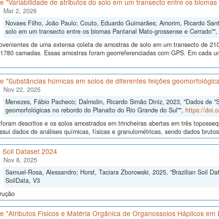
 "Variabilidade de atributos do solo em um transecto entre os bioma
Mar 2, 2026
Novaes Filho, João Paulo; Couto, Eduardo Guimarães; Amorim, Ricardo Santos
solo em um transecto entre os biomas Pantanal Mato-grossense e Cerrado""
ovenientes de uma extensa coleta de amostras de solo em um transecto de 210
 1780 camadas. Essas amostras foram georreferenciadas com GPS. Em cada um
 "Substâncias húmicas em solos de diferentes feições geomorfológica
Nov 22, 2025
Menezes, Fábio Pacheco; Dalmolin, Ricardo Simão Diniz, 2023, "Dados de "S
geomorfológicas no rebordo do Planalto do Rio Grande do Sul"",
https://doi
 foram descritos e os solos amostrados em trincheiras abertas em três toposseq
sui dados de análises químicas, físicas e granulométricas, sendo dados brutos e
n Soil Dataset 2024
Nov 8, 2025
Samuel-Rosa, Alessandro; Horst, Taciara Zborowski, 2025, "Brazilian Soil Da
SoilData, V3
rução
 "Atributos Físicos e Matéria Orgânica de Organossolos Háplicos em D