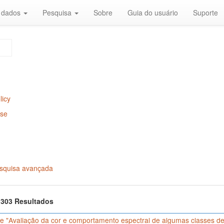
r dados
Pesquisa
Sobre
Guia do usuário
Suporte
licy
Use
squisa avançada
f 303 Resultados
e "Avaliação da cor e comportamento espectral de algumas classes de