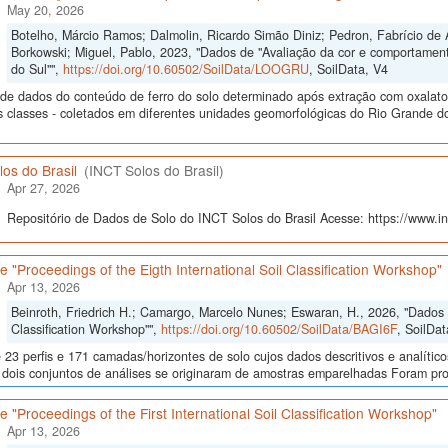
May 20, 2026
Botelho, Márcio Ramos; Dalmolin, Ricardo Simão Diniz; Pedron, Fabrício de 
Borkowski; Miguel, Pablo, 2023, "Dados de "Avaliação da cor e comportamen
do Sul"",
https://doi.org/10.60502/SoilData/LOOGRU
, SoilData, V4
de dados do conteúdo de ferro do solo determinado após extração com oxalato e 
s classes - coletados em diferentes unidades geomorfológicas do Rio Grande do
os do Brasil
(INCT Solos do Brasil)
Apr 27, 2026
Repositório de Dados de Solo do INCT Solos do Brasil Acesse: https://www.inc
 "Proceedings of the Eigth International Soil Classification Workshop"
Apr 13, 2026
Beinroth, Friedrich H.; Camargo, Marcelo Nunes; Eswaran, H., 2026, "Dados d
Classification Workshop"",
https://doi.org/10.60502/SoilData/BAGI6F
, SoilDat
23 perfis e 171 camadas/horizontes de solo cujos dados descritivos e analític
s, dois conjuntos de análises se originaram de amostras emparelhadas Foram p
 "Proceedings of the First International Soil Classification Workshop"
Apr 13, 2026