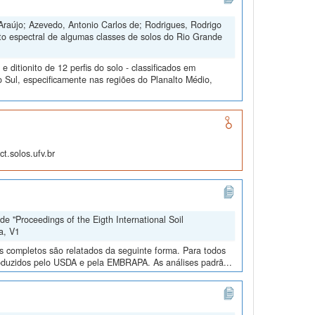
Araújo; Azevedo, Antonio Carlos de; Rodrigues, Rodrigo
to espectral de algumas classes de solos do Rio Grande
ditionito de 12 perfis do solo - classificados em
 Sul, especificamente nas regiões do Planalto Médio,
t.solos.ufv.br
e "Proceedings of the Eigth International Soil
a, V1
os completos são relatados da seguinte forma. Para todos
roduzidos pelo USDA e pela EMBRAPA. As análises padrã...