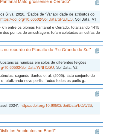
s Pantanal Mato-grossense e Cerrado"
 Silva, 2026, "Dados de "Variabilidade de atributos do
,
https://doi.org/10.60502/SoilData/SPLGEO
, SoilData, V1
 km entre os biomas Pantanal e Cerrado, totalizando 1415
 dos pontos de amostragem, foram coletadas amostras de
s no rebordo do Planalto do Rio Grande do Sul"
ubstâncias húmicas em solos de diferentes feições
.org/10.60502/SoilData/WNHQSU
, SoilData, V2
uências, segundo Santos et al. (2005). Este conjunto de
 totalizando nove perfis. Todos todos os perfis g...
taset 2024",
https://doi.org/10.60502/SoilData/BCAV2B
,
istintos Ambientes no Brasil"