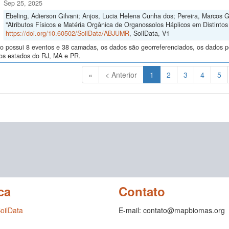
Sep 25, 2025
Ebeling, Adierson Gilvani; Anjos, Lucia Helena Cunha dos; Pereira, Marcos 
"Atributos Físicos e Matéria Orgânica de Organossolos Háplicos em Distintos 
https://doi.org/10.60502/SoilData/ABJUMR
, SoilData, V1
o possui 8 eventos e 38 camadas, os dados são georreferenciados, os dados po
nos estados do RJ, MA e PR.
(Atual)
«
< Anterior
1
2
3
4
5
ca
Contato
SoilData
E-mail: contato@mapbiomas.org