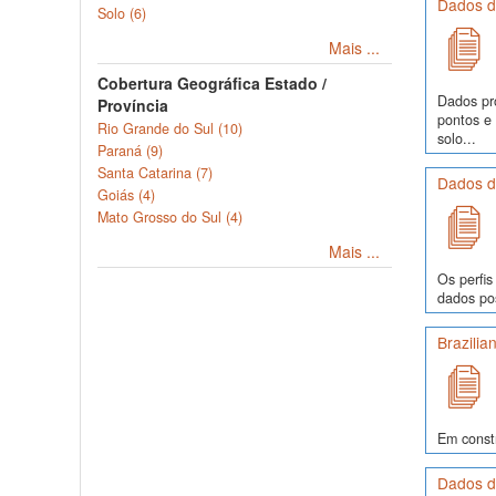
Dados de
Solo (6)
Mais ...
Cobertura Geográfica Estado /
Dados pr
Província
pontos e
Rio Grande do Sul (10)
solo...
Paraná (9)
Santa Catarina (7)
Dados de
Goiás (4)
Mato Grosso do Sul (4)
Mais ...
Os perfis
dados pos
Brazilia
Em const
Dados de