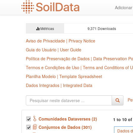
Ir
Adiciona
para
o
conteúdo
principal
Métricas
9,371 Downloads
Aviso de Privacidade | Privacy Notice
Guia do Usuário | User Guide
Política de Preservação de Dados | Data Preservation Po
Termos e Condições de Uso | Terms and Conditions of 
Planilha Modelo | Template Spreadsheet
Dados Integrados | Integrated Data
Pe
Comunidades Dataverses (2)
1 to 10 o
Conjuntos de Dados (301)
Dados d