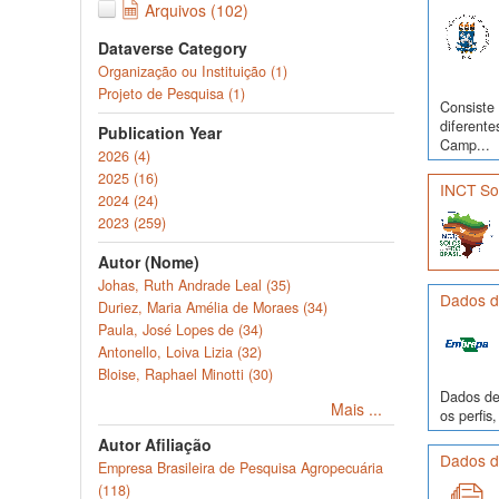
Arquivos (102)
Dataverse Category
Organização ou Instituição (1)
Projeto de Pesquisa (1)
Consiste 
diferente
Publication Year
Camp...
2026 (4)
2025 (16)
INCT Sol
2024 (24)
2023 (259)
Autor (Nome)
Johas, Ruth Andrade Leal (35)
Dados de
Duriez, Maria Amélia de Moraes (34)
Paula, José Lopes de (34)
Antonello, Loiva Lizia (32)
Bloise, Raphael Minotti (30)
Dados de 
Mais ...
os perfi
Autor Afiliação
Dados de
Empresa Brasileira de Pesquisa Agropecuária
(118)