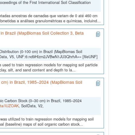
edings of the First International Soil Classification
oletadas amostras de camadas que variam de 0 até 460 cm
metidas a análises granulométricas e químicas, incluind...
) in Brazil (MapBiomas Soil Collection 3, Beta
Distribution (0-100 cm) in Brazil (MapBiomas Soil
lData, V5, UNF:6:nd9Hlzm2JVBwN1JU3QhrhA== [fileUNF]
 used to train regression models for mapping soil particle
lay, silt, and sand content and depth to la...
0 cm) in Brazil, 1985–2024 (MapBiomas Soil
nic Carbon Stock (0–30 cm) in Brazil, 1985–2024
Data/IUZOAK
, SoilData, V2,
was utilized to train regression models for mapping soil
l (baseline) maps of soil organic carbon stock...