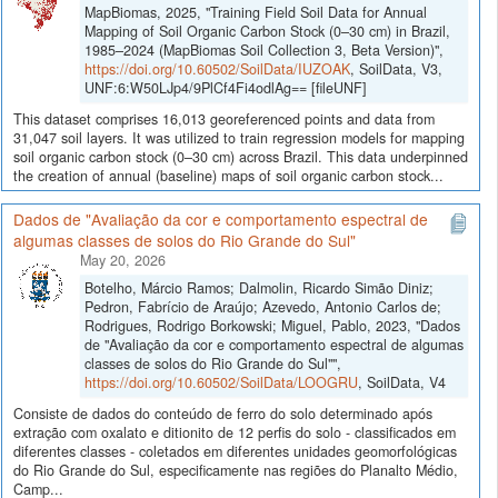
MapBiomas, 2025, "Training Field Soil Data for Annual
Mapping of Soil Organic Carbon Stock (0–30 cm) in Brazil,
1985–2024 (MapBiomas Soil Collection 3, Beta Version)",
https://doi.org/10.60502/SoilData/IUZOAK
, SoilData, V3,
UNF:6:W50LJp4/9PlCf4Fi4odlAg== [fileUNF]
This dataset comprises 16,013 georeferenced points and data from
31,047 soil layers. It was utilized to train regression models for mapping
soil organic carbon stock (0–30 cm) across Brazil. This data underpinned
the creation of annual (baseline) maps of soil organic carbon stock...
Dados de "Avaliação da cor e comportamento espectral de
algumas classes de solos do Rio Grande do Sul"
May 20, 2026
Botelho, Márcio Ramos; Dalmolin, Ricardo Simão Diniz;
Pedron, Fabrício de Araújo; Azevedo, Antonio Carlos de;
Rodrigues, Rodrigo Borkowski; Miguel, Pablo, 2023, "Dados
de "Avaliação da cor e comportamento espectral de algumas
classes de solos do Rio Grande do Sul"",
https://doi.org/10.60502/SoilData/LOOGRU
, SoilData, V4
Consiste de dados do conteúdo de ferro do solo determinado após
extração com oxalato e ditionito de 12 perfis do solo - classificados em
diferentes classes - coletados em diferentes unidades geomorfológicas
do Rio Grande do Sul, especificamente nas regiões do Planalto Médio,
Camp...