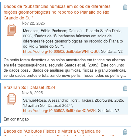
Dados de "Substâncias húmicas em solos de diferentes
feições geomorfológicas no rebordo do Planalto do Rio
Grande do Sul"
Nov 22, 2025
Menezes, Fábio Pacheco; Dalmolin, Ricardo Simão Diniz,
2023, "Dados de "Substâncias húmicas em solos de
diferentes feições geomorfológicas no rebordo do Planalto
do Rio Grande do Sul"",
https://doi.org/10.60502/SoilData/WNHQSU
, SoilData, V2
Os perfis foram descritos e os solos amostrados em trincheiras abertas
em três topossequências, segundo Santos et al. (2005). Este conjunto
de dados possui dados de análises químicas, físicas e granulométricas,
sendo dados brutos e totalizando nove perfis. Todos todos os perfis g...
Brazilian Soil Dataset 2024
Nov 8, 2025
Samuel-Rosa, Alessandro; Horst, Taciara Zborowski, 2025,
"Brazilian Soil Dataset 2024",
https://doi.org/10.60502/SoilData/BCAV2B
, SoilData, V3
Em construção
Dados de "Atributos Físicos e Matéria Orgânica de