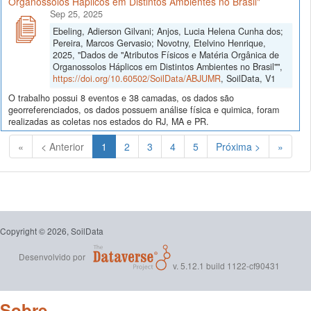
Organossolos Háplicos em Distintos Ambientes no Brasil"
Sep 25, 2025
Ebeling, Adierson Gilvani; Anjos, Lucia Helena Cunha dos;
Pereira, Marcos Gervasio; Novotny, Etelvino Henrique,
2025, "Dados de "Atributos Físicos e Matéria Orgânica de
Organossolos Háplicos em Distintos Ambientes no Brasil"",
https://doi.org/10.60502/SoilData/ABJUMR
, SoilData, V1
O trabalho possui 8 eventos e 38 camadas, os dados são
georreferenciados, os dados possuem análise física e quimica, foram
realizadas as coletas nos estados do RJ, MA e PR.
(Atual)
«
< Anterior
1
2
3
4
5
Próxima >
»
Copyright © 2026, SoilData
Desenvolvido por
v. 5.12.1 build 1122-cf90431
Sobre