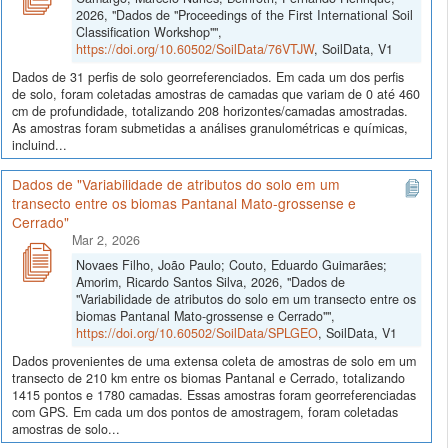
2026, "Dados de "Proceedings of the First International Soil
Classification Workshop"",
https://doi.org/10.60502/SoilData/76VTJW
, SoilData, V1
Dados de 31 perfis de solo georreferenciados. Em cada um dos perfis
de solo, foram coletadas amostras de camadas que variam de 0 até 460
cm de profundidade, totalizando 208 horizontes/camadas amostradas.
As amostras foram submetidas a análises granulométricas e químicas,
incluind...
Dados de "Variabilidade de atributos do solo em um
transecto entre os biomas Pantanal Mato-grossense e
Cerrado"
Mar 2, 2026
Novaes Filho, João Paulo; Couto, Eduardo Guimarães;
Amorim, Ricardo Santos Silva, 2026, "Dados de
"Variabilidade de atributos do solo em um transecto entre os
biomas Pantanal Mato-grossense e Cerrado"",
https://doi.org/10.60502/SoilData/SPLGEO
, SoilData, V1
Dados provenientes de uma extensa coleta de amostras de solo em um
transecto de 210 km entre os biomas Pantanal e Cerrado, totalizando
1415 pontos e 1780 camadas. Essas amostras foram georreferenciadas
com GPS. Em cada um dos pontos de amostragem, foram coletadas
amostras de solo...