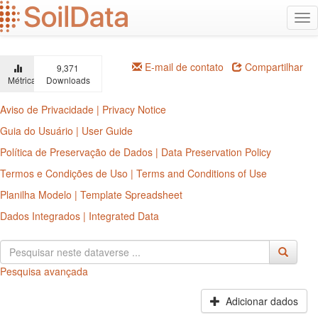
Ir
Alt
para
na
o
conteúdo
principal
E-mail de contato
Compartilhar
9,371
Métricas
Downloads
Aviso de Privacidade | Privacy Notice
Guia do Usuário | User Guide
Política de Preservação de Dados | Data Preservation Policy
Termos e Condições de Uso | Terms and Conditions of Use
Planilha Modelo | Template Spreadsheet
Dados Integrados | Integrated Data
Pesquisa avançada
Adicionar dados