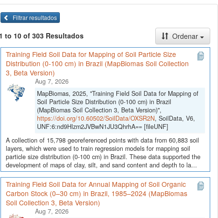
Filtrar resultados
1 to 10 of 303 Resultados
Ordenar
Training Field Soil Data for Mapping of Soil Particle Size
Distribution (0-100 cm) in Brazil (MapBiomas Soil Collection
3, Beta Version)
Aug 7, 2026
MapBiomas, 2025, "Training Field Soil Data for Mapping of
Soil Particle Size Distribution (0-100 cm) in Brazil
(MapBiomas Soil Collection 3, Beta Version)",
https://doi.org/10.60502/SoilData/OXSR2N
, SoilData, V6,
UNF:6:nd9Hlzm2JVBwN1JU3QhrhA== [fileUNF]
A collection of 15,798 georeferenced points with data from 60,883 soil
layers, which were used to train regression models for mapping soil
particle size distribution (0-100 cm) in Brazil. These data supported the
development of maps of clay, silt, and sand content and depth to la...
Training Field Soil Data for Annual Mapping of Soil Organic
Carbon Stock (0–30 cm) in Brazil, 1985–2024 (MapBiomas
Soil Collection 3, Beta Version)
Aug 7, 2026