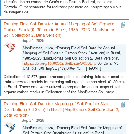
identificados no estado de Goiás e no Distrito Federal, no bioma
Cerrado. O mapeamento foi realizado por meio de interpretação visual
de imagens de...
Training Field Soil Data for Annual Mapping of Soil Organic
Carbon Stock (0–30 cm) in Brazil, 1985–2023 (MapBiomas
Soil Collection 2, Beta Version)
Sep 24, 2025
MapBiomas, 2024, "Training Field Soil Data for Annual
Mapping of Soil Organic Carbon Stock (0–30 cm) in Brazil,
1985–2023 (MapBiomas Soil Collection 2, Beta Version)",
https://doi.org/10.60502/SoilData/SXCSDK
, SoilData, V3,
UNF:6:PKK9HmpVEly47sjSf0e/PQ== [fileUNF]
Collection of 12,575 georeferenced points containing field data used to
train regression models for mapping soil organic carbon stock (0–30 cm)
in Brazil. These data were utilized to prepare the annual maps of soil
organic carbon stocks in Collection 2 of the MapBiomas Soil proje...
Training Field Soil Data for Mapping of Soil Particle Size
Distribution (0–30 cm) in Brazil (MapBiomas Soil Collection 2,
Beta Version)
Sep 24, 2025
MapBiomas, 2024, "Training Field Soil Data for Mapping of
Soil Particle Size Distribution (0–30 cm) in Brazil