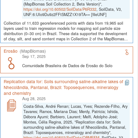
(MapBiomas Soil Collection 2, Beta Version)",
https://doi.org/10.60502/SoilData/P6R332
, SoilData, V3,
UNF:6:UIo9Du9z2FFtSMZZ1X19TA== [fileUNF]
Collection of 11,633 georeferenced points with data from 19,965 soil
layers used to train regression models for mapping soil particle size
distribution (0–30 cm) in Brazil. These data supported the development
of clay, silt, and sand content maps in Collection 2 of the MapBiomas...
Erosão
(MapBiomas)
Sep 17, 2025
Comunidade Brasileira de Dados de Erosão do Solo
Replication data for: Soils surrounding saline-alkaline lakes of
Nhecolândia, Pantanal, Brazil: Toposequences, mineralogy
and chemistry
Aug 28, 2025
Costa-Silva, André Renan; Lucas, Yves; Rezende-Filho, Ary
Tavares; Ramos, Mariana Dias; Merdy, Patricia; Ishida,
Débora Ayumi; Barbiero, Laurent; Melfi, Adolpho José;
Montes, Célia Regina, 2025, "Replication data for: Soils
surrounding saline-alkaline lakes of Nhecolândia, Pantanal,
Brazil: Toposequences, mineralogy and chemistry",
https://doi.org/10.60502/SoilData/QBMEFM
, SoilData, V1,