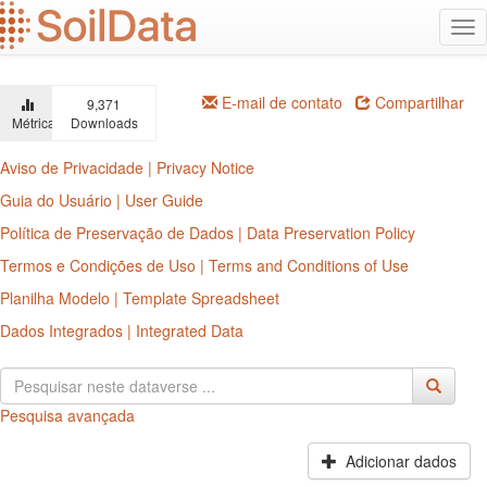
Ir
Alt
para
na
o
conteúdo
principal
E-mail de contato
Compartilhar
9,371
Métricas
Downloads
Aviso de Privacidade | Privacy Notice
Guia do Usuário | User Guide
Política de Preservação de Dados | Data Preservation Policy
Termos e Condições de Uso | Terms and Conditions of Use
Planilha Modelo | Template Spreadsheet
Dados Integrados | Integrated Data
Pesquisa avançada
Adicionar dados