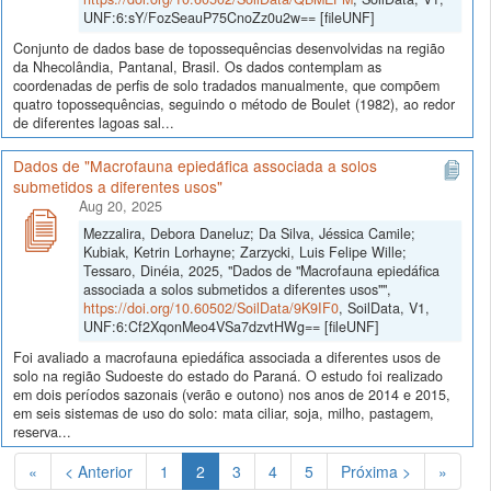
UNF:6:sY/FozSeauP75CnoZz0u2w== [fileUNF]
Conjunto de dados base de topossequências desenvolvidas na região
da Nhecolândia, Pantanal, Brasil. Os dados contemplam as
coordenadas de perfis de solo tradados manualmente, que compõem
quatro topossequências, seguindo o método de Boulet (1982), ao redor
de diferentes lagoas sal...
Dados de "Macrofauna epiedáfica associada a solos
submetidos a diferentes usos"
Aug 20, 2025
Mezzalira, Debora Daneluz; Da Silva, Jéssica Camile;
Kubiak, Ketrin Lorhayne; Zarzycki, Luis Felipe Wille;
Tessaro, Dinéia, 2025, "Dados de "Macrofauna epiedáfica
associada a solos submetidos a diferentes usos"",
https://doi.org/10.60502/SoilData/9K9IF0
, SoilData, V1,
UNF:6:Cf2XqonMeo4VSa7dzvtHWg== [fileUNF]
Foi avaliado a macrofauna epiedáfica associada a diferentes usos de
solo na região Sudoeste do estado do Paraná. O estudo foi realizado
em dois períodos sazonais (verão e outono) nos anos de 2014 e 2015,
em seis sistemas de uso do solo: mata ciliar, soja, milho, pastagem,
reserva...
(Atual)
«
< Anterior
1
2
3
4
5
Próxima >
»