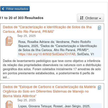
Filtrar resultados
11 to 20 of 303 Resultados
Ordenar
Dados de "Caracterização e Identificação de Solos da Ilha
Carioca, Alto Rio Paraná, PR/MS"
Sep 25, 2025
Rosa, Rosalba Adriane da; Vendrame, Pedro Rodolfo
Siqueira, 2025, "Dados de "Caracterização e Identificação
de Solos da Ilha Carioca, Alto Rio Paraná, PR/MS"",
https://doi.org/10.60502/SoilData/IO1FAB
, SoilData, V1
Dados de levantamento pedológico que teve como objetivo a inferência
da relação das propriedades observáveis na natureza com a distribuição
geográfica dos solos. Foram coletados inicialmente 17 amostras de solo
em pontos previamente estabelecidos, e posteriormente 6 perfis de
sol...
Dados de "Estoque de Carbono e Caracterização da Matéria
Orgânica do Solo em Diferentes Sistemas de Manejo no
Bioma Mata Atlântica"
Sep 25, 2025
Lopes, Giovana Tetsuya; Rosset, Jean Sérgio, 2025,