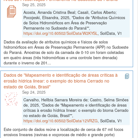
Sep 25, 2025
Acosta, Amanda Cristina Beal; Casali, Carlos Alberto;
Pocojeski, Elisandra, 2025, "Dados de "Atributos Químicos
de Solos Hidromórficos em Área de Preservação
Permanente no Sudoeste do Paraná"",
https://doi.org/10.60502/SoilData/W2KYSL
, SoilData, V1
Dados da avaliação de atributos químicos e físicos de solos
hidromórficos em Áreas de Preservação Permanente (APP) no Sudoeste
do Paraná. Amostras de solo da camada de 0-10 cm foram coletadas
em quatro áreas (três hidromórficas e uma controle bem drenada)
durante o inverno de 201...
Dados de "Mapeamento e identificação de áreas críticas à
erosão hídrica linear: o exemplo do bioma Cerrado no
estado de Goiás, Brasil"
Sep 24, 2025
Carvalho, Hellbia Samara Moreira de; Castro, Selma Simões
de, 2025, "Dados de "Mapeamento e identificação de áreas
críticas à erosão hídrica linear: o exemplo do bioma Cerrado
no estado de Goiás, Brasil"",
https://doi.org/10.60502/SoilData/12VRZG
, SoilData, V1
Este conjunto de dados reúne a localização de cerca de 67 mil focos
erosivos lineares (ravinas e voçorocas de médio e grande porte)