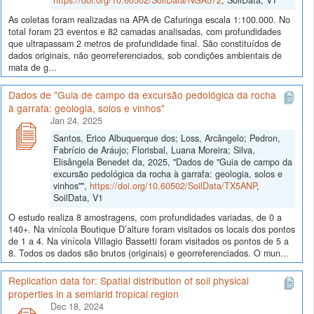
https://doi.org/10.60502/SoilData/NGA572
, SoilData, V1
As coletas foram realizadas na APA de Cafuringa escala 1:100.000. No
total foram 23 eventos e 82 camadas analisadas, com profundidades
que ultrapassam 2 metros de profundidade final. São constituídos de
dados originais, não georreferenciados, sob condições ambientais de
mata de g...
Dados de "Guia de campo da excursão pedológica da rocha
à garrafa: geologia, solos e vinhos"
Jan 24, 2025
Santos, Erico Albuquerque dos; Loss, Arcângelo; Pedron,
Fabrício de Aráujo; Florisbal, Luana Moreira; Silva,
Elisângela Benedet da, 2025, "Dados de "Guia de campo da
excursão pedológica da rocha à garrafa: geologia, solos e
vinhos"",
https://doi.org/10.60502/SoilData/TX5ANP
,
SoilData, V1
O estudo realiza 8 amostragens, com profundidades variadas, de 0 a
140+. Na vinícola Boutique D’alture foram visitados os locais dos pontos
de 1 a 4. Na vinícola Villagio Bassetti foram visitados os pontos de 5 a
8. Todos os dados são brutos (originais) e georreferenciados. O mun...
Replication data for: Spatial distribution of soil physical
properties in a semiarid tropical region
Dec 18, 2024