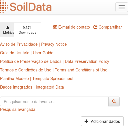
Ir
Alt
para
na
o
conteúdo
principal
E-mail de contato
Compartilhar
9,371
Métricas
Downloads
Aviso de Privacidade | Privacy Notice
Guia do Usuário | User Guide
Política de Preservação de Dados | Data Preservation Policy
Termos e Condições de Uso | Terms and Conditions of Use
Planilha Modelo | Template Spreadsheet
Dados Integrados | Integrated Data
Pesquisa avançada
Adicionar dados