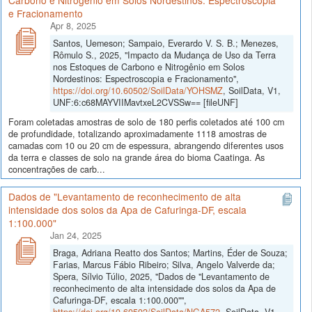
Carbono e Nitrogênio em Solos Nordestinos: Espectroscopia
e Fracionamento
Apr 8, 2025
Santos, Uemeson; Sampaio, Everardo V. S. B.; Menezes,
Rômulo S., 2025, "Impacto da Mudança de Uso da Terra
nos Estoques de Carbono e Nitrogênio em Solos
Nordestinos: Espectroscopia e Fracionamento",
https://doi.org/10.60502/SoilData/YOHSMZ
, SoilData, V1,
UNF:6:c68MAYVIIMavtxeL2CVSSw== [fileUNF]
Foram coletadas amostras de solo de 180 perfis coletados até 100 cm
de profundidade, totalizando aproximadamente 1118 amostras de
camadas com 10 ou 20 cm de espessura, abrangendo diferentes usos
da terra e classes de solo na grande área do bioma Caatinga. As
concentrações de carb...
Dados de "Levantamento de reconhecimento de alta
intensidade dos solos da Apa de Cafuringa-DF, escala
1:100.000"
Jan 24, 2025
Braga, Adriana Reatto dos Santos; Martins, Éder de Souza;
Farias, Marcus Fábio Ribeiro; Silva, Angelo Valverde da;
Spera, Sílvio Túlio, 2025, "Dados de "Levantamento de
reconhecimento de alta intensidade dos solos da Apa de
Cafuringa-DF, escala 1:100.000"",