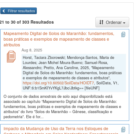
Filtrar resultados
21 to 30 of 303 Resultados
Ordenar
Mapeamento Digital de Solos do Maranhão: fundamentos,
boas práticas e exemplos de mapeamento de classes e
atributos
Aug 8, 2025
Horst, Taciara Zborowski; Mendonça-Santos, Maria de
Lourdes; Jean Michel Moura-Bueno; Samuel-Rosa,
Alessandro; Pretto, Ana Caroline, 2025, "Mapeamento
Digital de Solos do Maranhão: fundamentos, boas práticas
e exemplos de mapeamento de classes e atributos",
https://doi.org/10.60502/SoilData/HOIDT7
, SoilData, V1,
UNF:6:b1SmKIYvYKgL7Jbc/Jbtkg== [fileUNF]
O conjunto de dados amostrais de solo aqui disponibilizado está
associado ao capítulo “Mapeamento Digital de Solos do Maranhão:
fundamentos, boas práticas e exemplos de mapeamento de classes e
atributos” do livro "Solos do Maranhão – Gênese, classificação e
pedometria". Ele é for...
Impacto da Mudança de Uso da Terra nos Estoques de