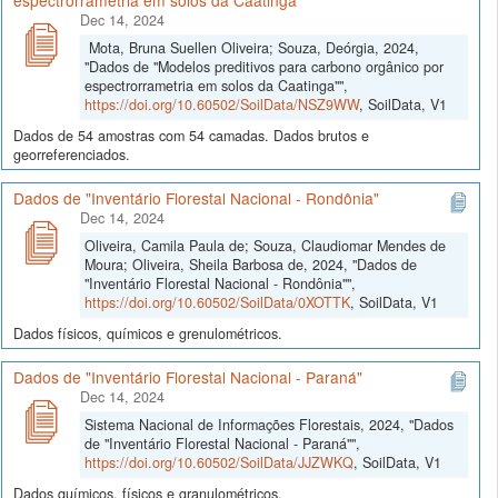
espectrorrametria em solos da Caatinga"
Dec 14, 2024
Mota, Bruna Suellen Oliveira; Souza, Deórgia, 2024,
"Dados de "Modelos preditivos para carbono orgânico por
espectrorrametria em solos da Caatinga"",
https://doi.org/10.60502/SoilData/NSZ9WW
, SoilData, V1
Dados de 54 amostras com 54 camadas. Dados brutos e
georreferenciados.
Dados de "Inventário Florestal Nacional - Rondônia"
Dec 14, 2024
Oliveira, Camila Paula de; Souza, Claudiomar Mendes de
Moura; Oliveira, Sheila Barbosa de, 2024, "Dados de
"Inventário Florestal Nacional - Rondônia"",
https://doi.org/10.60502/SoilData/0XOTTK
, SoilData, V1
Dados físicos, químicos e grenulométricos.
Dados de "Inventário Florestal Nacional - Paraná"
Dec 14, 2024
Sistema Nacional de Informações Florestais, 2024, "Dados
de "Inventário Florestal Nacional - Paraná"",
https://doi.org/10.60502/SoilData/JJZWKQ
, SoilData, V1
Dados químicos, físicos e granulométricos.