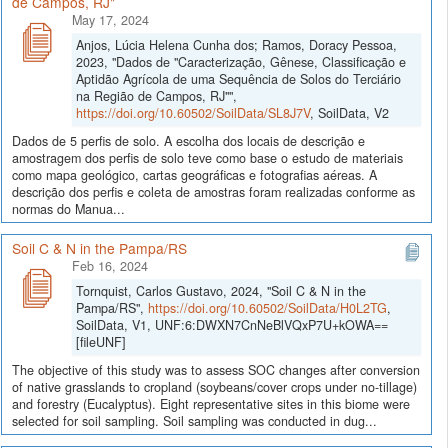
de Campos, RJ"
May 17, 2024
Anjos, Lúcia Helena Cunha dos; Ramos, Doracy Pessoa,
2023, "Dados de "Caracterização, Gênese, Classificação e
Aptidão Agrícola de uma Sequência de Solos do Terciário
na Região de Campos, RJ"",
https://doi.org/10.60502/SoilData/SL8J7V
, SoilData, V2
Dados de 5 perfis de solo. A escolha dos locais de descrição e
amostragem dos perfis de solo teve como base o estudo de materiais
como mapa geológico, cartas geográficas e fotografias aéreas. A
descrição dos perfis e coleta de amostras foram realizadas conforme as
normas do Manua...
Soil C & N in the Pampa/RS
Feb 16, 2024
Tornquist, Carlos Gustavo, 2024, "Soil C & N in the
Pampa/RS",
https://doi.org/10.60502/SoilData/H0L2TG
,
SoilData, V1, UNF:6:DWXN7CnNeBlVQxP7U+kOWA==
[fileUNF]
The objective of this study was to assess SOC changes after conversion
of native grasslands to cropland (soybeans/cover crops under no-tillage)
and forestry (Eucalyptus). Eight representative sites in this biome were
selected for soil sampling. Soil sampling was conducted in dug...