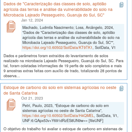
Dados de "Caracterização das classes de solo, aptidão
agrícola das terras e análise da vulnerabilidade do solo na
Microbacia Lajeado Pessegueiro, Guaruja do Sul, SC"
Jan 12, 2024
Machado, Ludmila Nascimento; Loss, Arcângelo, 2024,
"Dados de "Caracterização das classes de solo, aptidão
agrícola das terras e análise da vulnerabilidade do solo na
Microbacia Lajeado Pessegueiro, Guaruja do Sul, SC"",
https://doi.org/10.60502/SoilData/KT9TK1
, SoilData, V1
Dados e parâmetros foram extraídos do levantamento de solos
realizado na microbacia Lajeado Pessegueiro, Guarujá do Sul, SC. Para
tal, foram coletadas informações de 19 perfis de solo completos e mais
9 amostras extras feitas com auxílio de trado, totalizando 28 pontos de
observa...
Estoque de carbono do solo em sistemas agrícolas no oeste
de Santa Catarina
Oct 21, 2023
Petri, Paulo, 2023, "Estoque de carbono do solo em
sistemas agrícolas no oeste de Santa Catarina",
https://doi.org/10.60502/SoilData/H4QMEL
, SoilData, V1,
UNF:6:QApx53v+Y691dRzES8UN9w== [fileUNF]
O objetivo do trabalho foi avaliar o estoque de carbono em sistemas de