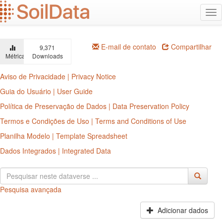
Ir
Alt
para
na
o
conteúdo
principal
E-mail de contato
Compartilhar
9,371
Métricas
Downloads
Aviso de Privacidade | Privacy Notice
Guia do Usuário | User Guide
Política de Preservação de Dados | Data Preservation Policy
Termos e Condições de Uso | Terms and Conditions of Use
Planilha Modelo | Template Spreadsheet
Dados Integrados | Integrated Data
Pesquisa avançada
Adicionar dados