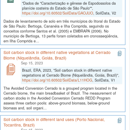
"Dados de "Caracterização e gênese de Espodossolos da
planície costeira do Estado de São Paulo"",
https://doi.org/10.60502/SoilData/GAOJUO
, SoilData, V2
Dados de levantamento de solo em três municípios do litoral do Estado
de São Paulo: Bertioga, Cananéia e Ilha Comprida, seguindo os
conceitos conforme Santos et al. (2005) e EMBRAPA (2006). No
município de Bertioga, 13 perfis foram coletados em cronosseqüência,
em Ilha Comprida e...
Soil carbon stock in different native vegetations at Cerrado
Biome (Niquelândia, Goiás, Brazil)
Sep 15, 2023
Brazil, ERA, 2023, "Soil carbon stock in different native
vegetations at Cerrado Biome (Niquelândia, Goiás, Brazil)",
https://doi.org/10.60502/SoilData/L11HOG
, SoilData, V1
The Avoided Conversion Cerrado is a grouped program located in the
Cerrado biome, the main breadbasket of Brazil. The measurement of
carbon stocks in the Avoided Conversion Cerrado REDD Program
assess three carbon pools: above-ground biomass, below-ground
biomass and, soil organi...
Soil carbon stock in different land uses (Porto Nacional,
Tocantins, Brazil)