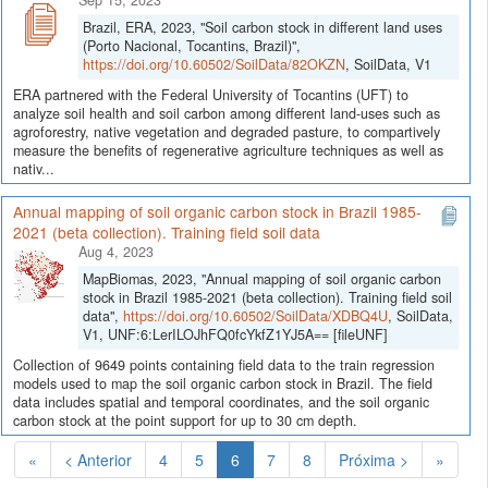
Sep 15, 2023
Brazil, ERA, 2023, "Soil carbon stock in different land uses
(Porto Nacional, Tocantins, Brazil)",
https://doi.org/10.60502/SoilData/82OKZN
, SoilData, V1
ERA partnered with the Federal University of Tocantins (UFT) to
analyze soil health and soil carbon among different land-uses such as
agroforestry, native vegetation and degraded pasture, to compartively
measure the benefits of regenerative agriculture techniques as well as
nativ...
Annual mapping of soil organic carbon stock in Brazil 1985-
2021 (beta collection). Training field soil data
Aug 4, 2023
MapBiomas, 2023, "Annual mapping of soil organic carbon
stock in Brazil 1985-2021 (beta collection). Training field soil
data",
https://doi.org/10.60502/SoilData/XDBQ4U
, SoilData,
V1, UNF:6:LerILOJhFQ0fcYkfZ1YJ5A== [fileUNF]
Collection of 9649 points containing field data to the train regression
models used to map the soil organic carbon stock in Brazil. The field
data includes spatial and temporal coordinates, and the soil organic
carbon stock at the point support for up to 30 cm depth.
(Atual)
«
< Anterior
4
5
6
7
8
Próxima >
»