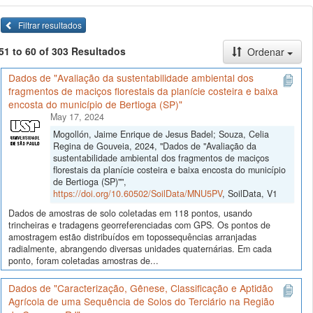
Filtrar resultados
51 to 60 of 303 Resultados
Ordenar
Dados de "Avaliação da sustentabilidade ambiental dos
fragmentos de maciços florestais da planície costeira e baixa
encosta do município de Bertioga (SP)"
May 17, 2024
Mogollón, Jaime Enrique de Jesus Badel; Souza, Celia
Regina de Gouveia, 2024, "Dados de "Avaliação da
sustentabilidade ambiental dos fragmentos de maciços
florestais da planície costeira e baixa encosta do município
de Bertioga (SP)"",
https://doi.org/10.60502/SoilData/MNU5PV
, SoilData, V1
Dados de amostras de solo coletadas em 118 pontos, usando
trincheiras e tradagens georreferenciadas com GPS. Os pontos de
amostragem estão distribuídos em topossequências arranjadas
radialmente, abrangendo diversas unidades quaternárias. Em cada
ponto, foram coletadas amostras de...
Dados de "Caracterização, Gênese, Classificação e Aptidão
Agrícola de uma Sequência de Solos do Terciário na Região