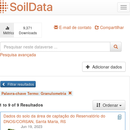
Ir
Alt
para
na
o
conteúdo
principal
E-mail de contato
Compartilhar
9,371
Métricas
Downloads
Pesquisa avançada
Adicionar dados
Filtrar resultados
Palavra-chave Termo:
Granulometria
1 to 9 of 9 Resultados
Ordenar
Dados do solo da área de captação do Reservatório do
DNOS/CORSAN, Santa Maria, RS
Jun 19, 2023