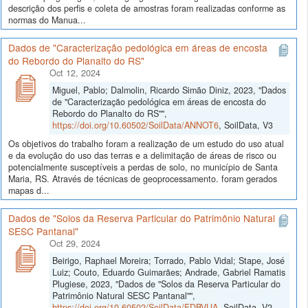
descrição dos perfis e coleta de amostras foram realizadas conforme as
normas do Manua...
Dados de "Caracterização pedológica em áreas de encosta
do Rebordo do Planalto do RS"
Oct 12, 2024
Miguel, Pablo; Dalmolin, Ricardo Simão Diniz, 2023, "Dados
de "Caracterização pedológica em áreas de encosta do
Rebordo do Planalto do RS"",
https://doi.org/10.60502/SoilData/ANNOT6
, SoilData, V3
Os objetivos do trabalho foram a realização de um estudo do uso atual
e da evolução do uso das terras e a delimitação de áreas de risco ou
potencialmente susceptíveis a perdas de solo, no município de Santa
Maria, RS. Através de técnicas de geoprocessamento. foram gerados
mapas d...
Dados de "Solos da Reserva Particular do Patrimônio Natural
SESC Pantanal"
Oct 29, 2024
Beirigo, Raphael Moreira; Torrado, Pablo Vidal; Stape, José
Luiz; Couto, Eduardo Guimarães; Andrade, Gabriel Ramatis
Plugiese, 2023, "Dados de "Solos da Reserva Particular do
Patrimônio Natural SESC Pantanal"",
https://doi.org/10.60502/SoilData/FDBVUA
, SoilData, V2