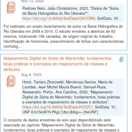
Nov 13, 2024
Pedroso Neto, João Chrisóstomo, 2023, "Dados de "Solos
da Bacia Hidrográfica do Rio Uberaba"",
https://doi.org/10.60502/SoilData/QN7OBM
, SoilData, V3
Foi realizado um amplo levantamento de solos na Bacia Hidrográfica do
Rio Uberaba em 2009 e 2010. O estudo envolveu a abertura de 83
eventos, totalizando 166 camadas, de origem original do trabalho.
Identificação de horizontes, preenchimento de fichas com características
morfológ...
Mapeamento Digital de Solos do Maranhão: fundamentos,
boas práticas e exemplos de mapeamento de classes e
atributos
Aug 8, 2025
Horst, Taciara Zborowski; Mendonça-Santos, Maria de
Lourdes; Jean Michel Moura-Bueno; Samuel-Rosa,
Alessandro; Pretto, Ana Caroline, 2025, "Mapeamento
Digital de Solos do Maranhão: fundamentos, boas práticas
e exemplos de mapeamento de classes e atributos",
https://doi.org/10.60502/SoilData/HOIDT7
, SoilData, V1,
UNF:6:b1SmKIYvYKgL7Jbc/Jbtkg== [fileUNF]
O conjunto de dados amostrais de solo aqui disponibilizado está
associado ao capítulo “Mapeamento Digital de Solos do Maranhão:
fundamentos, boas práticas e exemplos de mapeamento de classes e