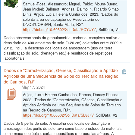
Samuel-Rosa, Alessandro; Miguel, Pablo; Moura-Bueno,
Jean Michel; Balbinot, Andrisa; Dalmolin, Ricardo Simão
Diniz; Anjos, Lúcia Helena Cunha dos, 2023, "Dados do
solo da área de captação do Reservatório do
DNOS/CORSAN, Santa Maria, RS",
https://doi.org/10.60502/SoilData/RCYUYZ
, SoilData, V1
Dados observacionais da granulometria, carbono, complexo sortivo e
densidade de 400 amostras de solo (0-20 cm) coletadas entre 2009 e
2012. Inclui a descrição dos locais de amostragem (uso da terra,
classificação do solo, drenagem etc.) e resultados de repetições
laboratoriais.
Dados de "Caracterização, Gênese, Classificação e Aptidão
Agrícola de uma Sequência de Solos do Terciário na Região
de Campos, RJ"
May 17, 2024
Anjos, Lúcia Helena Cunha dos; Ramos, Doracy Pessoa,
2023, "Dados de "Caracterização, Gênese, Classificação e
Aptidão Agrícola de uma Sequência de Solos do Terciário
na Região de Campos, RJ"",
https://doi.org/10.60502/SoilData/SL8J7V
, SoilData, V2
Dados de 5 perfis de solo. A escolha dos locais de descrição e
amostragem dos perfis de solo teve como base o estudo de materiais
como mapa geológico, cartas geográficas e fotografias aéreas. A