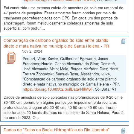
Foi conduzida uma extensa coleta de amostras de solo em um total de
47 pontos de pesquisa. Essas amostras foram obtidas por meio de
trincheiras georreferenciadas com GPS. Em cada um dos pontos de
amostragem, foram meticulosamente coletadas amostras de solo
superficial, com profun...
Comparação de carbono orgânico do solo entre plantio
direto e mata nativa no município de Santa Helena - PR
Nov 2, 2024
Peruzzi, Vitor; Xavier, Guilherme; Egewarth, Jonas
Francisco; Harold, Carlos Alexandre da Silva; Demattê,
José Alexandre Melo; Melo, Borges Marfrann Dias; Horst,
Taciara Zborowski; Samuel-Rosa, Alessandro, 2024,
"Comparação de carbono orgânico do solo entre plantio
direto e mata nativa no município de Santa Helena - PR",
https://doi.org/10.60502/SoilData/NIIMSF
, SoilData, V1
Dados de amostras de solo coletadas nas profundidades de 0-20 cm e
80-100 cm, porém, em alguns pontos por impedimento da rocha as
profundidades chegam até 20-40 cm, 40-50 cm e 40-60 cm. Foram
selecionados 20 locais distintos no município de Santa Helena, Paraná,
no ano de 2023. O...
Dados de "Solos da Bacia Hidrográfica do Rio Uberaba"