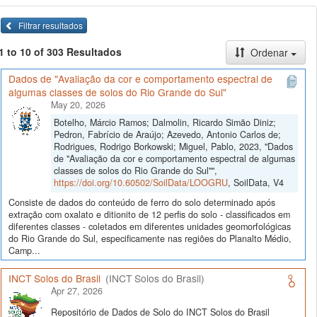
Filtrar resultados
1 to 10 of 303 Resultados
Ordenar
Dados de "Avaliação da cor e comportamento espectral de
algumas classes de solos do Rio Grande do Sul"
May 20, 2026
Botelho, Márcio Ramos; Dalmolin, Ricardo Simão Diniz;
Pedron, Fabrício de Araújo; Azevedo, Antonio Carlos de;
Rodrigues, Rodrigo Borkowski; Miguel, Pablo, 2023, "Dados
de "Avaliação da cor e comportamento espectral de algumas
classes de solos do Rio Grande do Sul"",
https://doi.org/10.60502/SoilData/LOOGRU
, SoilData, V4
Consiste de dados do conteúdo de ferro do solo determinado após
extração com oxalato e ditionito de 12 perfis do solo - classificados em
diferentes classes - coletados em diferentes unidades geomorfológicas
do Rio Grande do Sul, especificamente nas regiões do Planalto Médio,
Camp...
INCT Solos do Brasil
(INCT Solos do Brasil)
Apr 27, 2026
Repositório de Dados de Solo do INCT Solos do Brasil