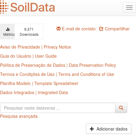
Ir
Alt
para
na
o
conteúdo
principal
E-mail de contato
Compartilhar
9,371
Métricas
Downloads
Aviso de Privacidade | Privacy Notice
Guia do Usuário | User Guide
Política de Preservação de Dados | Data Preservation Policy
Termos e Condições de Uso | Terms and Conditions of Use
Planilha Modelo | Template Spreadsheet
Dados Integrados | Integrated Data
Pesquisa avançada
Adicionar dados