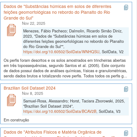
Dados de "Substâncias húmicas em solos de diferentes
feições geomorfológicas no rebordo do Planalto do Rio
Grande do Sul"
Nov 22, 2025
Menezes, Fábio Pacheco; Dalmolin, Ricardo Simão Diniz,
2023, "Dados de "Substâncias húmicas em solos de
diferentes feições geomorfológicas no rebordo do Planalto
do Rio Grande do Sul"",
https://doi.org/10.60502/SoilData/WNHQSU
, SoilData, V2
Os perfis foram descritos e os solos amostrados em trincheiras abertas
em três topossequências, segundo Santos et al. (2005). Este conjunto
de dados possui dados de análises químicas, físicas e granulométricas,
sendo dados brutos e totalizando nove perfis. Todos todos os perfis g...
Brazilian Soil Dataset 2024
Nov 8, 2025
Samuel-Rosa, Alessandro; Horst, Taciara Zborowski, 2025,
"Brazilian Soil Dataset 2024",
https://doi.org/10.60502/SoilData/BCAV2B
, SoilData, V3
Em construção
Dados de "Atributos Físicos e Matéria Orgânica de