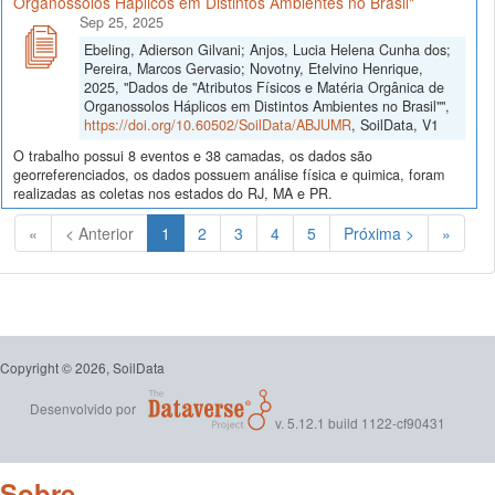
Organossolos Háplicos em Distintos Ambientes no Brasil"
Sep 25, 2025
Ebeling, Adierson Gilvani; Anjos, Lucia Helena Cunha dos;
Pereira, Marcos Gervasio; Novotny, Etelvino Henrique,
2025, "Dados de "Atributos Físicos e Matéria Orgânica de
Organossolos Háplicos em Distintos Ambientes no Brasil"",
https://doi.org/10.60502/SoilData/ABJUMR
, SoilData, V1
O trabalho possui 8 eventos e 38 camadas, os dados são
georreferenciados, os dados possuem análise física e quimica, foram
realizadas as coletas nos estados do RJ, MA e PR.
(Atual)
«
< Anterior
1
2
3
4
5
Próxima >
»
Copyright © 2026, SoilData
Desenvolvido por
v. 5.12.1 build 1122-cf90431
Sobre