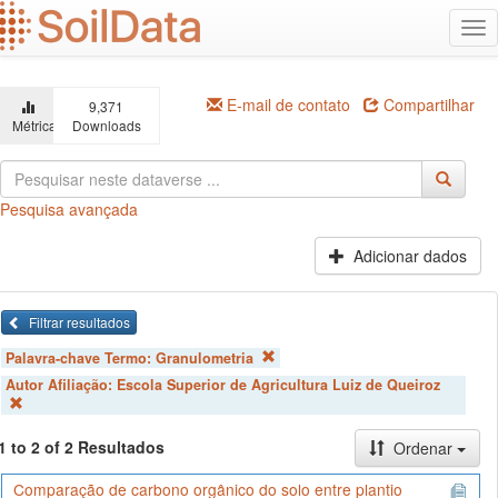
Ir
Alt
para
na
o
conteúdo
principal
E-mail de contato
Compartilhar
9,371
Métricas
Downloads
Pesquisa avançada
Adicionar dados
Filtrar resultados
Palavra-chave Termo:
Granulometria
Autor Afiliação:
Escola Superior de Agricultura Luiz de Queiroz
1 to 2 of 2 Resultados
Ordenar
Comparação de carbono orgânico do solo entre plantio