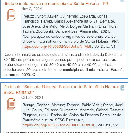
direto e mata nativa no município de Santa Helena - PR
Nov 2, 2024
Peruzzi, Vitor; Xavier, Guilherme; Egewarth, Jonas
Francisco; Harold, Carlos Alexandre da Silva; Demattê,
José Alexandre Melo; Melo, Borges Marfrann Dias; Horst,
Taciara Zborowski; Samuel-Rosa, Alessandro, 2024,
"Comparação de carbono orgânico do solo entre plantio
direto e mata nativa no município de Santa Helena - PR",
https://doi.org/10.60502/SoilData/NIIMSF
, SoilData, V1
Dados de amostras de solo coletadas nas profundidades de 0-20 cm e
80-100 cm, porém, em alguns pontos por impedimento da rocha as
profundidades chegam até 20-40 cm, 40-50 cm e 40-60 cm. Foram
selecionados 20 locais distintos no município de Santa Helena, Paraná,
no ano de 2023. O...
Dados de "Solos da Reserva Particular do Patrimônio Natural
SESC Pantanal"
Oct 29, 2024
Beirigo, Raphael Moreira; Torrado, Pablo Vidal; Stape, José
Luiz; Couto, Eduardo Guimarães; Andrade, Gabriel Ramatis
Plugiese, 2023, "Dados de "Solos da Reserva Particular do
Patrimônio Natural SESC Pantanal"",
https://doi.org/10.60502/SoilData/FDBVUA
, SoilData, V2