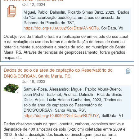
Oct 12, 2024
Miguel, Pablo; Dalmolin, Ricardo Simão Diniz, 2023, "Dados
de "Caracterização pedológica em áreas de encosta do
Rebordo do Planalto do RS"",
https://doi.org/10.60502/SoilData/ANNOT6
, SoilData, V3
Os objetivos do trabalho foram a realização de um estudo do uso atual
e da evolução do uso das terras e a delimitação de áreas de risco ou
potencialmente susceptíveis a perdas de solo, no município de Santa
Maria, RS. Através de técnicas de geoprocessamento. foram gerados
mapas d...
Dados do solo da área de captação do Reservatório do
DNOS/CORSAN, Santa Maria, RS
Jun 19, 2023
Samuel-Rosa, Alessandro; Miguel, Pablo; Moura-Bueno,
Jean Michel; Balbinot, Andrisa; Dalmolin, Ricardo Simão
Diniz; Anjos, Lúcia Helena Cunha dos, 2023, "Dados do
solo da área de captação do Reservatório do
DNOS/CORSAN, Santa Maria, RS",
https://doi.org/10.60502/SoilData/RCYUYZ
, SoilData, V1
Dados observacionais da granulometria, carbono, complexo sortivo e
densidade de 400 amostras de solo (0-20 cm) coletadas entre 2009 e
2012. Inclui a descrição dos locais de amostragem (uso da terra,