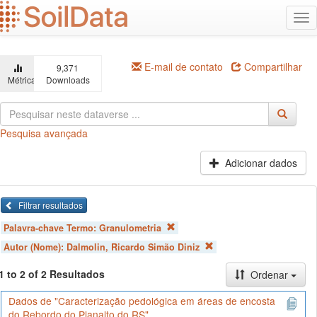
Ir
Alt
para
na
o
conteúdo
principal
E-mail de contato
Compartilhar
9,371
Métricas
Downloads
Pesquisa avançada
Adicionar dados
Filtrar resultados
Palavra-chave Termo:
Granulometria
Autor (Nome):
Dalmolin, Ricardo Simão Diniz
1 to 2 of 2 Resultados
Ordenar
Dados de "Caracterização pedológica em áreas de encosta
do Rebordo do Planalto do RS"