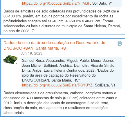
https://doi.org/10.60502/SoilData/NIIMSF
, SoilData, V1
Dados de amostras de solo coletadas nas profundidades de 0-20 cm e
80-100 cm, porém, em alguns pontos por impedimento da rocha as
profundidades chegam até 20-40 cm, 40-50 cm e 40-60 cm. Foram
selecionados 20 locais distintos no município de Santa Helena, Paraná,
no ano de 2023. O...
Dados do solo da área de captação do Reservatório do
DNOS/CORSAN, Santa Maria, RS
Jun 19, 2023
Samuel-Rosa, Alessandro; Miguel, Pablo; Moura-Bueno,
Jean Michel; Balbinot, Andrisa; Dalmolin, Ricardo Simão
Diniz; Anjos, Lúcia Helena Cunha dos, 2023, "Dados do
solo da área de captação do Reservatório do
DNOS/CORSAN, Santa Maria, RS",
https://doi.org/10.60502/SoilData/RCYUYZ
, SoilData, V1
Dados observacionais da granulometria, carbono, complexo sortivo e
densidade de 400 amostras de solo (0-20 cm) coletadas entre 2009 e
2012. Inclui a descrição dos locais de amostragem (uso da terra,
classificação do solo, drenagem etc.) e resultados de repetições
laboratoriais.