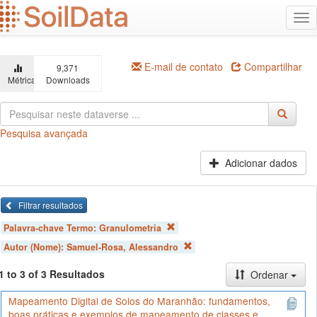
Ir
Alt
para
na
o
conteúdo
principal
E-mail de contato
Compartilhar
9,371
Métricas
Downloads
Pesquisa avançada
Adicionar dados
Filtrar resultados
Palavra-chave Termo:
Granulometria
Autor (Nome):
Samuel-Rosa, Alessandro
1 to 3 of 3 Resultados
Ordenar
Mapeamento Digital de Solos do Maranhão: fundamentos,
boas práticas e exemplos de mapeamento de classes e