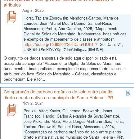
atributos
Aug 8, 2025
Horst, Taciara Zborowski; Mendonça-Santos, Maria de
Lourdes; Jean Michel Moura-Bueno; Samuel-Rosa,
Alessandro; Pretto, Ana Caroline, 2025, "Mapeamento
Digital de Solos do Maranhão: fundamentos, boas práticas
e exemplos de mapeamento de classes e atributos",
https://doi.org/10.60502/SoilData/HOIDT7
, SoilData, V1,
UNF:6:b1SmKIYvYKgL7Jbc/Jbtkg== [fileUNF]
O conjunto de dados amostrais de solo aqui disponibilizado está
associado ao capítulo “Mapeamento Digital de Solos do Maranhão:
fundamentos, boas práticas e exemplos de mapeamento de classes e
atributos” do livro "Solos do Maranhão – Gênese, classificação e
pedometria". Ele é for...
Comparação de carbono orgânico do solo entre plantio
direto e mata nativa no município de Santa Helena - PR
Nov 2, 2024
Peruzzi, Vitor; Xavier, Guilherme; Egewarth, Jonas
Francisco; Harold, Carlos Alexandre da Silva; Demattê,
José Alexandre Melo; Melo, Borges Marfrann Dias; Horst,
Taciara Zborowski; Samuel-Rosa, Alessandro, 2024,
"Comparação de carbono orgânico do solo entre plantio
direto e mata nativa no município de Santa Helena - PR",