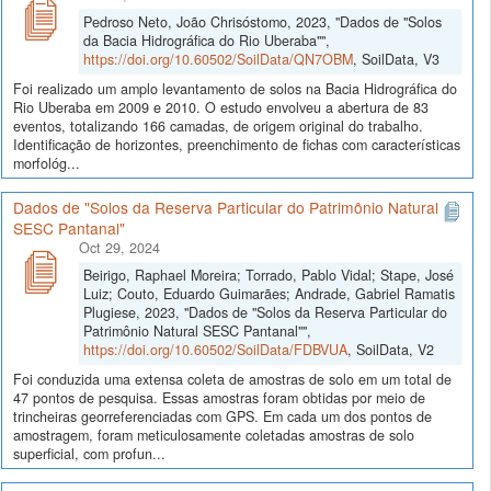
Pedroso Neto, João Chrisóstomo, 2023, "Dados de "Solos
da Bacia Hidrográfica do Rio Uberaba"",
https://doi.org/10.60502/SoilData/QN7OBM
, SoilData, V3
Foi realizado um amplo levantamento de solos na Bacia Hidrográfica do
Rio Uberaba em 2009 e 2010. O estudo envolveu a abertura de 83
eventos, totalizando 166 camadas, de origem original do trabalho.
Identificação de horizontes, preenchimento de fichas com características
morfológ...
Dados de "Solos da Reserva Particular do Patrimônio Natural
SESC Pantanal"
Oct 29, 2024
Beirigo, Raphael Moreira; Torrado, Pablo Vidal; Stape, José
Luiz; Couto, Eduardo Guimarães; Andrade, Gabriel Ramatis
Plugiese, 2023, "Dados de "Solos da Reserva Particular do
Patrimônio Natural SESC Pantanal"",
https://doi.org/10.60502/SoilData/FDBVUA
, SoilData, V2
Foi conduzida uma extensa coleta de amostras de solo em um total de
47 pontos de pesquisa. Essas amostras foram obtidas por meio de
trincheiras georreferenciadas com GPS. Em cada um dos pontos de
amostragem, foram meticulosamente coletadas amostras de solo
superficial, com profun...