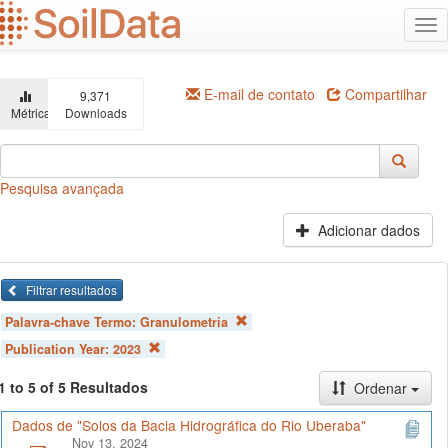
Ir
Alt
para
na
o
conteúdo
principal
E-mail de contato
Compartilhar
9,371
Métricas
Downloads
Pesquisa avançada
Adicionar dados
Filtrar resultados
Palavra-chave Termo:
Granulometria
Publication Year:
2023
1 to 5 of 5 Resultados
Ordenar
Dados de "Solos da Bacia Hidrográfica do Rio Uberaba"
Nov 13, 2024