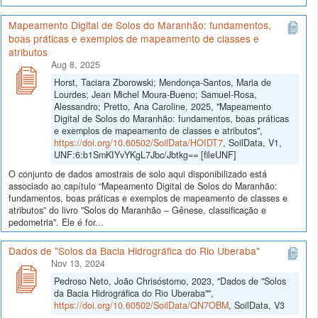
Mapeamento Digital de Solos do Maranhão: fundamentos,
boas práticas e exemplos de mapeamento de classes e
atributos
Aug 8, 2025
Horst, Taciara Zborowski; Mendonça-Santos, Maria de
Lourdes; Jean Michel Moura-Bueno; Samuel-Rosa,
Alessandro; Pretto, Ana Caroline, 2025, "Mapeamento
Digital de Solos do Maranhão: fundamentos, boas práticas
e exemplos de mapeamento de classes e atributos",
https://doi.org/10.60502/SoilData/HOIDT7
, SoilData, V1,
UNF:6:b1SmKIYvYKgL7Jbc/Jbtkg== [fileUNF]
O conjunto de dados amostrais de solo aqui disponibilizado está
associado ao capítulo “Mapeamento Digital de Solos do Maranhão:
fundamentos, boas práticas e exemplos de mapeamento de classes e
atributos” do livro "Solos do Maranhão – Gênese, classificação e
pedometria". Ele é for...
Dados de "Solos da Bacia Hidrográfica do Rio Uberaba"
Nov 13, 2024
Pedroso Neto, João Chrisóstomo, 2023, "Dados de "Solos
da Bacia Hidrográfica do Rio Uberaba"",
https://doi.org/10.60502/SoilData/QN7OBM
, SoilData, V3