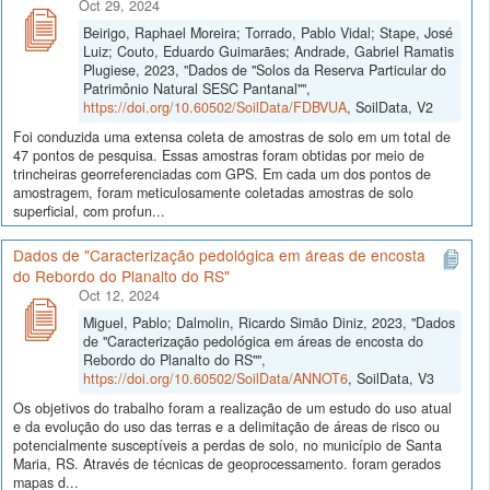
Oct 29, 2024
Beirigo, Raphael Moreira; Torrado, Pablo Vidal; Stape, José
Luiz; Couto, Eduardo Guimarães; Andrade, Gabriel Ramatis
Plugiese, 2023, "Dados de "Solos da Reserva Particular do
Patrimônio Natural SESC Pantanal"",
https://doi.org/10.60502/SoilData/FDBVUA
, SoilData, V2
Foi conduzida uma extensa coleta de amostras de solo em um total de
47 pontos de pesquisa. Essas amostras foram obtidas por meio de
trincheiras georreferenciadas com GPS. Em cada um dos pontos de
amostragem, foram meticulosamente coletadas amostras de solo
superficial, com profun...
Dados de "Caracterização pedológica em áreas de encosta
do Rebordo do Planalto do RS"
Oct 12, 2024
Miguel, Pablo; Dalmolin, Ricardo Simão Diniz, 2023, "Dados
de "Caracterização pedológica em áreas de encosta do
Rebordo do Planalto do RS"",
https://doi.org/10.60502/SoilData/ANNOT6
, SoilData, V3
Os objetivos do trabalho foram a realização de um estudo do uso atual
e da evolução do uso das terras e a delimitação de áreas de risco ou
potencialmente susceptíveis a perdas de solo, no município de Santa
Maria, RS. Através de técnicas de geoprocessamento. foram gerados
mapas d...