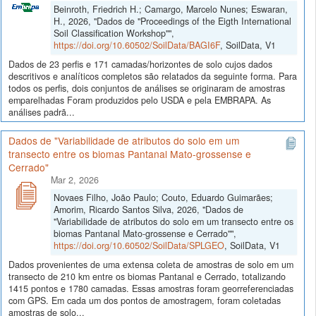
Beinroth, Friedrich H.; Camargo, Marcelo Nunes; Eswaran,
H., 2026, "Dados de "Proceedings of the Eigth International
Soil Classification Workshop"",
https://doi.org/10.60502/SoilData/BAGI6F
, SoilData, V1
Dados de 23 perfis e 171 camadas/horizontes de solo cujos dados
descritivos e analíticos completos são relatados da seguinte forma. Para
todos os perfis, dois conjuntos de análises se originaram de amostras
emparelhadas Foram produzidos pelo USDA e pela EMBRAPA. As
análises padrã...
Dados de "Variabilidade de atributos do solo em um
transecto entre os biomas Pantanal Mato-grossense e
Cerrado"
Mar 2, 2026
Novaes Filho, João Paulo; Couto, Eduardo Guimarães;
Amorim, Ricardo Santos Silva, 2026, "Dados de
"Variabilidade de atributos do solo em um transecto entre os
biomas Pantanal Mato-grossense e Cerrado"",
https://doi.org/10.60502/SoilData/SPLGEO
, SoilData, V1
Dados provenientes de uma extensa coleta de amostras de solo em um
transecto de 210 km entre os biomas Pantanal e Cerrado, totalizando
1415 pontos e 1780 camadas. Essas amostras foram georreferenciadas
com GPS. Em cada um dos pontos de amostragem, foram coletadas
amostras de solo...