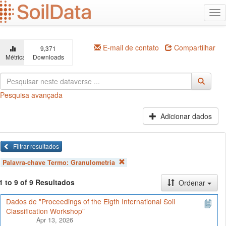
Ir
Alt
para
na
o
conteúdo
principal
E-mail de contato
Compartilhar
9,371
Métricas
Downloads
Pesquisa avançada
Adicionar dados
Filtrar resultados
Palavra-chave Termo:
Granulometria
1 to 9 of 9 Resultados
Ordenar
Dados de "Proceedings of the Eigth International Soil
Classification Workshop"
Apr 13, 2026