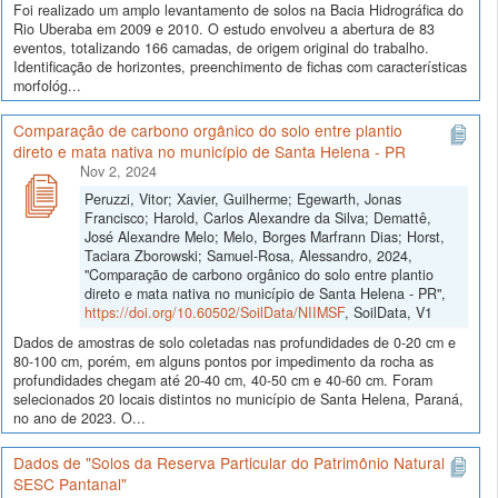
Foi realizado um amplo levantamento de solos na Bacia Hidrográfica do
Rio Uberaba em 2009 e 2010. O estudo envolveu a abertura de 83
eventos, totalizando 166 camadas, de origem original do trabalho.
Identificação de horizontes, preenchimento de fichas com características
morfológ...
Comparação de carbono orgânico do solo entre plantio
direto e mata nativa no município de Santa Helena - PR
Nov 2, 2024
Peruzzi, Vitor; Xavier, Guilherme; Egewarth, Jonas
Francisco; Harold, Carlos Alexandre da Silva; Demattê,
José Alexandre Melo; Melo, Borges Marfrann Dias; Horst,
Taciara Zborowski; Samuel-Rosa, Alessandro, 2024,
"Comparação de carbono orgânico do solo entre plantio
direto e mata nativa no município de Santa Helena - PR",
https://doi.org/10.60502/SoilData/NIIMSF
, SoilData, V1
Dados de amostras de solo coletadas nas profundidades de 0-20 cm e
80-100 cm, porém, em alguns pontos por impedimento da rocha as
profundidades chegam até 20-40 cm, 40-50 cm e 40-60 cm. Foram
selecionados 20 locais distintos no município de Santa Helena, Paraná,
no ano de 2023. O...
Dados de "Solos da Reserva Particular do Patrimônio Natural
SESC Pantanal"