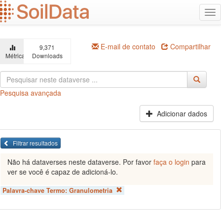
Ir
Alt
para
na
o
conteúdo
principal
E-mail de contato
Compartilhar
9,371
Métricas
Downloads
Pesquisa avançada
Adicionar dados
Filtrar resultados
Não há dataverses neste dataverse. Por favor
faça o login
para
ver se você é capaz de adicioná-lo.
Palavra-chave Termo:
Granulometria