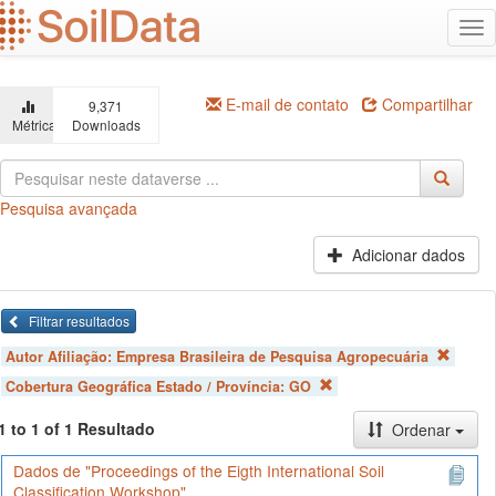
Ir
Alt
para
na
o
conteúdo
principal
E-mail de contato
Compartilhar
9,371
Métricas
Downloads
Pesquisa avançada
Adicionar dados
Filtrar resultados
Autor Afiliação:
Empresa Brasileira de Pesquisa Agropecuária
Cobertura Geográfica Estado / Província:
GO
1 to 1 of 1 Resultado
Ordenar
Dados de "Proceedings of the Eigth International Soil
Classification Workshop"