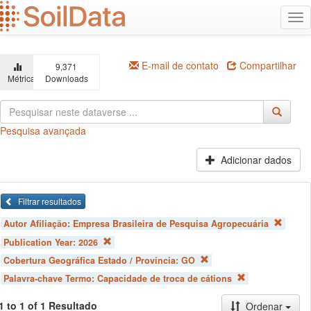
Ir
Alt
para
na
o
conteúdo
principal
E-mail de contato
Compartilhar
9,371
Métricas
Downloads
Pesquisa avançada
Adicionar dados
Filtrar resultados
Autor Afiliação:
Empresa Brasileira de Pesquisa Agropecuária
Publication Year:
2026
Cobertura Geográfica Estado / Província:
GO
Palavra-chave Termo:
Capacidade de troca de cátions
1 to 1 of 1 Resultado
Ordenar