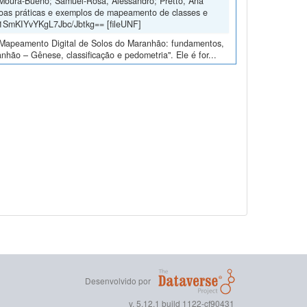
 Moura-Bueno; Samuel-Rosa, Alessandro; Pretto, Ana
oas práticas e exemplos de mapeamento de classes e
b1SmKIYvYKgL7Jbc/Jbtkg== [fileUNF]
o “Mapeamento Digital de Solos do Maranhão: fundamentos,
hão – Gênese, classificação e pedometria". Ele é for...
Desenvolvido por
v. 5.12.1 build 1122-cf90431