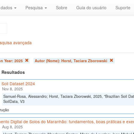
r dados
Pesquisa
Sobre
Guia do usuário
Suporte
squisa avançada
on Year:
2025
Autor (Nome):
Horst, Taciara Zborowski
 2 Resultados
n Soil Dataset 2024
Nov 8, 2025
Samuel-Rosa, Alessandro; Horst, Taciara Zborowski, 2025, "Brazilian Soil Da
SoilData, V3
rução
nto Digital de Solos do Maranhão: fundamentos, boas práticas e exe
Aug 8, 2025