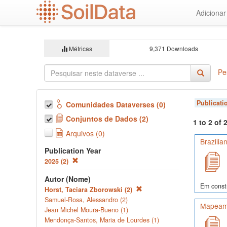
Ir
Adiciona
para
o
conteúdo
principal
Métricas
9,371 Downloads
Pe
Publicati
Comunidades Dataverses (0)
Conjuntos de Dados (2)
1 to 2 of
Arquivos (0)
Brazilia
Publication Year
2025 (2)
Autor (Nome)
Em const
Horst, Taciara Zborowski (2)
Samuel-Rosa, Alessandro (2)
Mapeame
Jean Michel Moura-Bueno (1)
Mendonça-Santos, Maria de Lourdes (1)