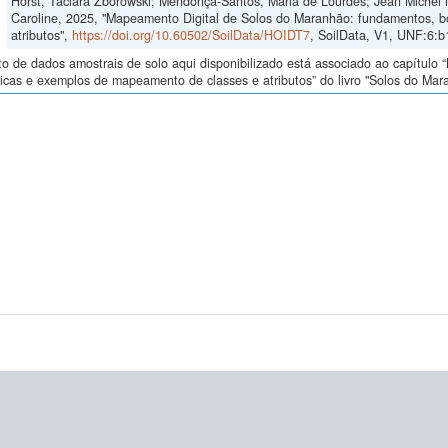
Horst, Taciara Zborowski; Mendonça-Santos, Maria de Lourdes; Jean Michel
Caroline, 2025, "Mapeamento Digital de Solos do Maranhão: fundamentos, b
atributos",
https://doi.org/10.60502/SoilData/HOIDT7
, SoilData, V1, UNF:6:
o de dados amostrais de solo aqui disponibilizado está associado ao capítul
icas e exemplos de mapeamento de classes e atributos” do livro "Solos do Maran