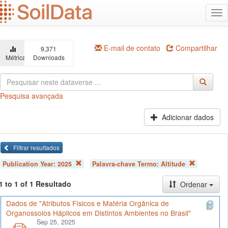
Ir
Alt
para
na
o
conteúdo
principal
E-mail de contato
Compartilhar
9,371
Métricas
Downloads
Pesquisa avançada
Adicionar dados
Filtrar resultados
Publication Year:
2025
Palavra-chave Termo:
Altitude
1 to 1 of 1 Resultado
Ordenar
Dados de "Atributos Físicos e Matéria Orgânica de
Organossolos Háplicos em Distintos Ambientes no Brasil"
Sep 25, 2025