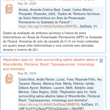
Sep 25, 2025
Acosta, Amanda Cristina Beal; Casali, Carlos Alberto;
Pocojeski, Elisandra, 2025, "Dados de "Atributos Químicos
de Solos Hidromórficos em Área de Preservação
Permanente no Sudoeste do Paraná"",
https://doi.org/10.60502/SoilData/W2KYSL
, SoilData, V1
Dados da avaliação de atributos químicos e físicos de solos
hidromórficos em Áreas de Preservação Permanente (APP) no Sudoeste
do Paraná. Amostras de solo da camada de 0-10 cm foram coletadas
em quatro áreas (três hidromórficas e uma controle bem drenada)
durante o inverno de 201...
Replication data for: Soils surrounding saline-alkaline lakes of
Nhecolândia, Pantanal, Brazil: Toposequences, mineralogy
and chemistry
Aug 28, 2025
Costa-Silva, André Renan; Lucas, Yves; Rezende-Filho, Ary
Tavares; Ramos, Mariana Dias; Merdy, Patricia; Ishida,
Débora Ayumi; Barbiero, Laurent; Melfi, Adolpho José;
Montes, Célia Regina, 2025, "Replication data for: Soils
surrounding saline-alkaline lakes of Nhecolândia, Pantanal,
Brazil: Toposequences, mineralogy and chemistry",
https://doi.org/10.60502/SoilData/QBMEFM
, SoilData, V1,
UNF:6:sY/FozSeauP75CnoZz0u2w== [fileUNF]