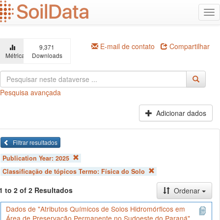
Ir
Alt
para
na
o
conteúdo
principal
E-mail de contato
Compartilhar
9,371
Métricas
Downloads
Pesquisa avançada
Adicionar dados
Filtrar resultados
Publication Year:
2025
Classificação de tópicos Termo:
Física do Solo
1 to 2 of 2 Resultados
Ordenar
Dados de "Atributos Químicos de Solos Hidromórficos em
Área de Preservação Permanente no Sudoeste do Paraná"