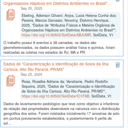
Organossolos Háplicos em Distintos Ambientes no Brasil"
Sep 25, 2025
Ebeling, Adierson Gilvani; Anjos, Lucia Helena Cunha dos;
Pereira, Marcos Gervasio; Novotny, Etelvino Henrique,
2025, "Dados de "Atributos Físicos e Matéria Orgânica de
Organossolos Háplicos em Distintos Ambientes no Brasil"",
https://doi.org/10.60502/SoilData/ABJUMR
, SoilData, V1
O trabalho possui 8 eventos e 38 camadas, os dados são
georreferenciados, os dados possuem análise física e quimica, foram
realizadas as coletas nos estados do RJ, MA e PR.
Dados de "Caracterização e Identificação de Solos da Ilha
Carioca, Alto Rio Paraná, PR/MS"
Sep 25, 2025
Rosa, Rosalba Adriane da; Vendrame, Pedro Rodolfo
Siqueira, 2025, "Dados de "Caracterização e Identificação
de Solos da Ilha Carioca, Alto Rio Paraná, PR/MS"",
https://doi.org/10.60502/SoilData/IO1FAB
, SoilData, V1
Dados de levantamento pedológico que teve como objetivo a inferência
da relação das propriedades observáveis na natureza com a distribuição
geográfica dos solos. Foram coletados inicialmente 17 amostras de solo
em pontos previamente estabelecidos, e posteriormente 6 perfis de
sol...