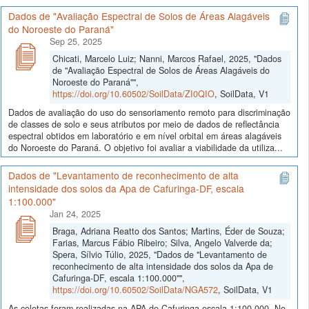
Dados de "Avaliação Espectral de Solos de Áreas Alagáveis
do Noroeste do Paraná"
Sep 25, 2025
Chicati, Marcelo Luiz; Nanni, Marcos Rafael, 2025, "Dados
de "Avaliação Espectral de Solos de Áreas Alagáveis do
Noroeste do Paraná"",
https://doi.org/10.60502/SoilData/ZI0QIO
, SoilData, V1
Dados de avaliação do uso do sensoriamento remoto para discriminação
de classes de solo e seus atributos por meio de dados de reflectância
espectral obtidos em laboratório e em nível orbital em áreas alagáveis
do Noroeste do Paraná. O objetivo foi avaliar a viabilidade da utiliza...
Dados de "Levantamento de reconhecimento de alta
intensidade dos solos da Apa de Cafuringa-DF, escala
1:100.000"
Jan 24, 2025
Braga, Adriana Reatto dos Santos; Martins, Éder de Souza;
Farias, Marcus Fábio Ribeiro; Silva, Angelo Valverde da;
Spera, Sílvio Túlio, 2025, "Dados de "Levantamento de
reconhecimento de alta intensidade dos solos da Apa de
Cafuringa-DF, escala 1:100.000"",
https://doi.org/10.60502/SoilData/NGA572
, SoilData, V1
As coletas foram realizadas na APA de Cafuringa escala 1:100.000. No