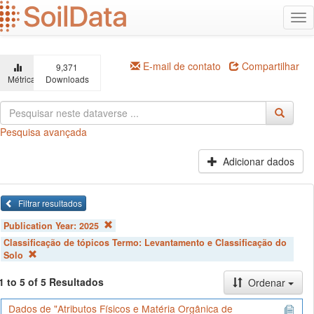
Ir
Alt
para
na
o
conteúdo
principal
E-mail de contato
Compartilhar
9,371
Métricas
Downloads
Pesquisa avançada
Adicionar dados
Filtrar resultados
Publication Year:
2025
Classificação de tópicos Termo:
Levantamento e Classificação do
Solo
1 to 5 of 5 Resultados
Ordenar
Dados de "Atributos Físicos e Matéria Orgânica de