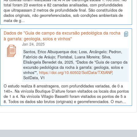
total foram 23 eventos e 82 camadas analisadas, com profundidades
que ultrapassam 2 metros de profundidade final. São constituídos de
dados originais, não georreferenciados, sob condições ambientais de
mata de g...
Dados de "Guia de campo da excursão pedológica da rocha
à garrafa: geologia, solos e vinhos"
Jan 24, 2025
Santos, Erico Albuquerque dos; Loss, Arcângelo; Pedron,
Fabrício de Aráujo; Florisbal, Luana Moreira; Silva,
Elisângela Benedet da, 2025, "Dados de "Guia de campo da
excursão pedológica da rocha à garrafa: geologia, solos e
vinhos"",
https://doi.org/10.60502/SoilData/TX5ANP
,
SoilData, V1
O estudo realiza 8 amostragens, com profundidades variadas, de 0 a
140+. Na vinícola Boutique D’alture foram visitados os locais dos pontos
de 1 a 4. Na vinícola Villagio Bassetti foram visitados os pontos de 5 a
8. Todos os dados são brutos (originais) e georreferenciados. O mun...