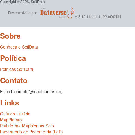
Copyright © 2026, SoilData
Desenvolvido por
v. 5.12.1 build 1122-cf90431
Sobre
Conheça o SoilData
Política
Políticas SoilData
Contato
E-mail: contato@mapbiomas.org
Links
Guia do usuário
MapBiomas
Plataforma Mapbiomas Solo
Laboratório de Pedometria (LdP)