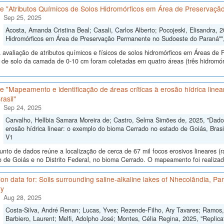
e "Atributos Químicos de Solos Hidromórficos em Área de Preservaç
Sep 25, 2025
Acosta, Amanda Cristina Beal; Casali, Carlos Alberto; Pocojeski, Elisandra, 
Hidromórficos em Área de Preservação Permanente no Sudoeste do Paraná""
 avaliação de atributos químicos e físicos de solos hidromórficos em Áreas d
 de solo da camada de 0-10 cm foram coletadas em quatro áreas (três hidromór
 "Mapeamento e identificação de áreas críticas à erosão hídrica line
rasil"
Sep 24, 2025
Carvalho, Hellbia Samara Moreira de; Castro, Selma Simões de, 2025, "Dados
erosão hídrica linear: o exemplo do bioma Cerrado no estado de Goiás, Brasi
V1
unto de dados reúne a localização de cerca de 67 mil focos erosivos lineares (
 de Goiás e no Distrito Federal, no bioma Cerrado. O mapeamento foi realizado
ion data for: Soils surrounding saline-alkaline lakes of Nhecolândia, P
ry
Aug 28, 2025
Costa-Silva, André Renan; Lucas, Yves; Rezende-Filho, Ary Tavares; Ramos, 
Barbiero, Laurent; Melfi, Adolpho José; Montes, Célia Regina, 2025, "Replicati