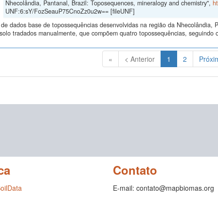
Nhecolândia, Pantanal, Brazil: Toposequences, mineralogy and chemistry",
h
UNF:6:sY/FozSeauP75CnoZz0u2w== [fileUNF]
 de dados base de topossequências desenvolvidas na região da Nhecolândia, 
e solo tradados manualmente, que compõem quatro topossequências, seguindo o 
(Atual)
«
< Anterior
1
2
Próxi
ca
Contato
SoilData
E-mail: contato@mapbiomas.org