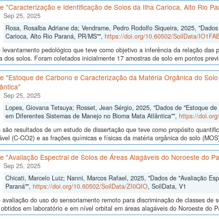
 "Caracterização e Identificação de Solos da Ilha Carioca, Alto Rio P
Sep 25, 2025
Rosa, Rosalba Adriane da; Vendrame, Pedro Rodolfo Siqueira, 2025, "Dados d
Carioca, Alto Rio Paraná, PR/MS"",
https://doi.org/10.60502/SoilData/IO1FA
levantamento pedológico que teve como objetivo a inferência da relação das p
a dos solos. Foram coletados inicialmente 17 amostras de solo em pontos previa
e "Estoque de Carbono e Caracterização da Matéria Orgânica do Solo
ântica"
Sep 25, 2025
Lopes, Giovana Tetsuya; Rosset, Jean Sérgio, 2025, "Dados de "Estoque de
em Diferentes Sistemas de Manejo no Bioma Mata Atlântica"",
https://doi.o
são resultados de um estudo de dissertação que teve como propósito quantifica
ável (C-CO2) e as frações químicas e físicas da matéria orgânica do solo (MOS)
e "Avaliação Espectral de Solos de Áreas Alagáveis do Noroeste do P
Sep 25, 2025
Chicati, Marcelo Luiz; Nanni, Marcos Rafael, 2025, "Dados de "Avaliação Es
Paraná"",
https://doi.org/10.60502/SoilData/ZI0QIO
, SoilData, V1
avaliação do uso do sensoriamento remoto para discriminação de classes de so
 obtidos em laboratório e em nível orbital em áreas alagáveis do Noroeste do Para