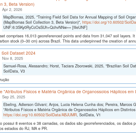
on 3, Beta Version)
Apr 2, 2026
MapBiomas, 2025, "Training Field Soil Data for Annual Mapping of Soil Orga
(MapBiomas Soil Collection 3, Beta Version)",
https://doi.org/10.60502/Soil
UNF:6:3SKy0RyCcOsSUh+QchvNNw== [fileUNF]
set comprises 16,013 georeferenced points and data from 31,047 soil layers. It 
arbon stock (0–30 cm) across Brazil. This data underpinned the creation of annua
n Soil Dataset 2024
Nov 8, 2025
Samuel-Rosa, Alessandro; Horst, Taciara Zborowski, 2025, "Brazilian Soil Da
SoilData, V3
rução
 "Atributos Físicos e Matéria Orgânica de Organossolos Háplicos em D
Sep 25, 2025
Ebeling, Adierson Gilvani; Anjos, Lucia Helena Cunha dos; Pereira, Marcos 
"Atributos Físicos e Matéria Orgânica de Organossolos Háplicos em Distintos 
https://doi.org/10.60502/SoilData/ABJUMR
, SoilData, V1
o possui 8 eventos e 38 camadas, os dados são georreferenciados, os dados po
nos estados do RJ, MA e PR.