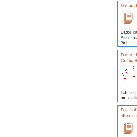
Dados d
Dados da
Amostras
201...
Dados de
Goiás, B
Este conj
no estado
Replicat
chemist