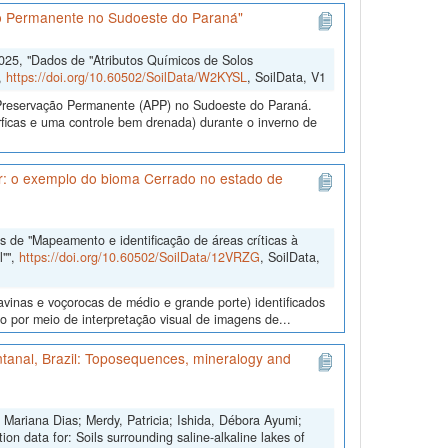
ão Permanente no Sudoeste do Paraná"
2025, "Dados de "Atributos Químicos de Solos
,
https://doi.org/10.60502/SoilData/W2KYSL
, SoilData, V1
e Preservação Permanente (APP) no Sudoeste do Paraná.
ficas e uma controle bem drenada) durante o inverno de
ar: o exemplo do bioma Cerrado no estado de
 de "Mapeamento e identificação de áreas críticas à
l"",
https://doi.org/10.60502/SoilData/12VRZG
, SoilData,
ravinas e voçorocas de médio e grande porte) identificados
 por meio de interpretação visual de imagens de...
antanal, Brazil: Toposequences, mineralogy and
Mariana Dias; Merdy, Patricia; Ishida, Débora Ayumi;
on data for: Soils surrounding saline-alkaline lakes of