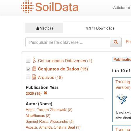
Ir
Adiciona
para
o
conteúdo
principal
Métricas
9,371 Downloads
Pe
Publicati
Comunidades Dataverses (1)
Conjuntos de Dados (15)
1 to 10 o
Arquivos (18)
Training
Publication Year
Version)
2025 (15)
Autor (Nome)
Horst, Taciara Zborowski (2)
A collect
MapBiomas (2)
size dist
Samuel-Rosa, Alessandro (2)
Acosta, Amanda Cristina Beal (1)
Training