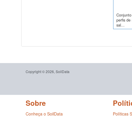
Conjunto
perfis d
sal...
Copyright © 2026, SoilData
Sobre
Políti
Conheça o SoilData
Políticas 