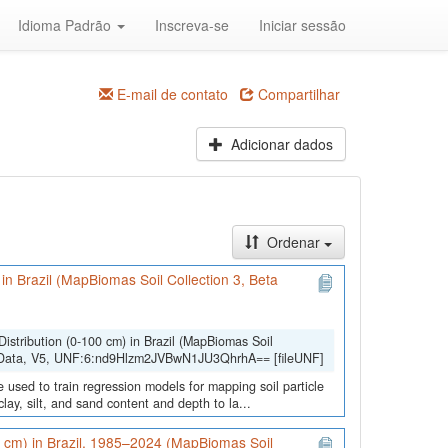
Idioma Padrão
Inscreva-se
Iniciar sessão
E-mail de contato
Compartilhar
Adicionar dados
Ordenar
) in Brazil (MapBiomas Soil Collection 3, Beta
Distribution (0-100 cm) in Brazil (MapBiomas Soil
lData, V5, UNF:6:nd9Hlzm2JVBwN1JU3QhrhA== [fileUNF]
 used to train regression models for mapping soil particle
lay, silt, and sand content and depth to la...
0 cm) in Brazil, 1985–2024 (MapBiomas Soil