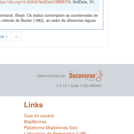
ttps://doi.org/10.60502/SoilData/QBMEFM
, SoilData, V1,
Pantanal, Brasil. Os dados contemplam as coordenadas de
método de Boulet (1982), ao redor de diferentes lagoas
ma >
»
Desenvolvido por
v. 5.12.1 build 1122-cf90431
Links
Guia do usuário
MapBiomas
Plataforma Mapbiomas Solo
Laboratório de Pedometria (LdP)