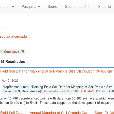
r dados
Pesquisa
Sobre
Guia do usuário
Suporte
squisa avançada
on Year:
2025
f 15 Resultados
 Field Soil Data for Mapping of Soil Particle Size Distribution (0-100 cm
Apr 2, 2026
MapBiomas, 2025, "Training Field Soil Data for Mapping of Soil Particle Size 
Collection 3, Beta Version)",
https://doi.org/10.60502/SoilData/OXSR2N
, Soi
ion of 15,798 georeferenced points with data from 60,883 soil layers, which were
ribution (0-100 cm) in Brazil. These data supported the development of maps of c
 Field Soil Data for Annual Mapping of Soil Organic Carbon Stock (0–3