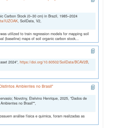
nic Carbon Stock (0–30 cm) in Brazil, 1985–2024
Data/IUZOAK
, SoilData, V2,
was utilized to train regression models for mapping soil
l (baseline) maps of soil organic carbon stock...
taset 2024",
https://doi.org/10.60502/SoilData/BCAV2B
,
istintos Ambientes no Brasil"
Gervasio; Novotny, Etelvino Henrique, 2025, "Dados de
Ambientes no Brasil"",
ssuem análise física e quimica, foram realizadas as