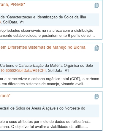
araná, PR/MS"
e "Caracterização e Identificação de Solos da Ilha
B
, SoilData, V1
ropriedades observáveis na natureza com a distribuição
mente estabelecidos, e posteriormente 6 perfis de sol...
 em Diferentes Sistemas de Manejo no Bioma
 Carbono e Caracterização da Matéria Orgânica do Solo
rg/10.60502/SoilData/R91CFI
, SoilData, V1
r e caracterizar o carbono orgânico total (COT), o carbono
 em diferentes sistemas de manejo, visando avali...
araná"
pectral de Solos de Áreas Alagáveis do Noroeste do
lo e seus atributos por meio de dados de reflectância
ná. O objetivo foi avaliar a viabilidade da utiliza...