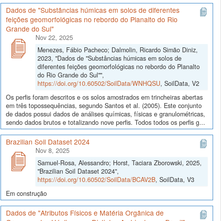
Dados de "Substâncias húmicas em solos de diferentes
feições geomorfológicas no rebordo do Planalto do Rio
Grande do Sul"
Nov 22, 2025
Menezes, Fábio Pacheco; Dalmolin, Ricardo Simão Diniz,
2023, "Dados de "Substâncias húmicas em solos de
diferentes feições geomorfológicas no rebordo do Planalto
do Rio Grande do Sul"",
https://doi.org/10.60502/SoilData/WNHQSU
, SoilData, V2
Os perfis foram descritos e os solos amostrados em trincheiras abertas
em três topossequências, segundo Santos et al. (2005). Este conjunto
de dados possui dados de análises químicas, físicas e granulométricas,
sendo dados brutos e totalizando nove perfis. Todos todos os perfis g...
Brazilian Soil Dataset 2024
Nov 8, 2025
Samuel-Rosa, Alessandro; Horst, Taciara Zborowski, 2025,
"Brazilian Soil Dataset 2024",
https://doi.org/10.60502/SoilData/BCAV2B
, SoilData, V3
Em construção
Dados de "Atributos Físicos e Matéria Orgânica de