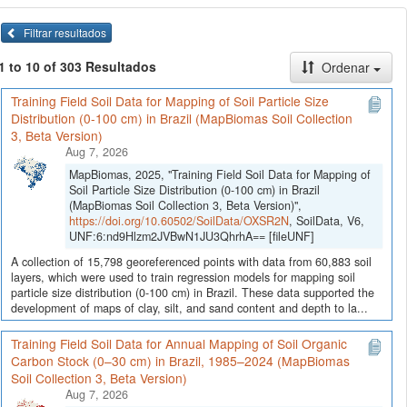
Filtrar resultados
1 to 10 of 303 Resultados
Ordenar
Training Field Soil Data for Mapping of Soil Particle Size
Distribution (0-100 cm) in Brazil (MapBiomas Soil Collection
3, Beta Version)
Aug 7, 2026
MapBiomas, 2025, "Training Field Soil Data for Mapping of
Soil Particle Size Distribution (0-100 cm) in Brazil
(MapBiomas Soil Collection 3, Beta Version)",
https://doi.org/10.60502/SoilData/OXSR2N
, SoilData, V6,
UNF:6:nd9Hlzm2JVBwN1JU3QhrhA== [fileUNF]
A collection of 15,798 georeferenced points with data from 60,883 soil
layers, which were used to train regression models for mapping soil
particle size distribution (0-100 cm) in Brazil. These data supported the
development of maps of clay, silt, and sand content and depth to la...
Training Field Soil Data for Annual Mapping of Soil Organic
Carbon Stock (0–30 cm) in Brazil, 1985–2024 (MapBiomas
Soil Collection 3, Beta Version)
Aug 7, 2026