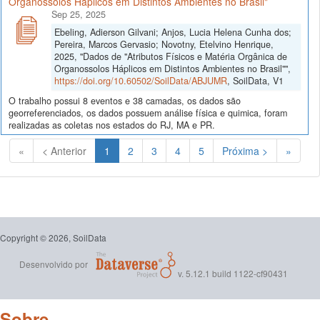
Organossolos Háplicos em Distintos Ambientes no Brasil"
Sep 25, 2025
Ebeling, Adierson Gilvani; Anjos, Lucia Helena Cunha dos;
Pereira, Marcos Gervasio; Novotny, Etelvino Henrique,
2025, "Dados de "Atributos Físicos e Matéria Orgânica de
Organossolos Háplicos em Distintos Ambientes no Brasil"",
https://doi.org/10.60502/SoilData/ABJUMR
, SoilData, V1
O trabalho possui 8 eventos e 38 camadas, os dados são
georreferenciados, os dados possuem análise física e quimica, foram
realizadas as coletas nos estados do RJ, MA e PR.
(Atual)
«
< Anterior
1
2
3
4
5
Próxima >
»
Copyright © 2026, SoilData
Desenvolvido por
v. 5.12.1 build 1122-cf90431
Sobre