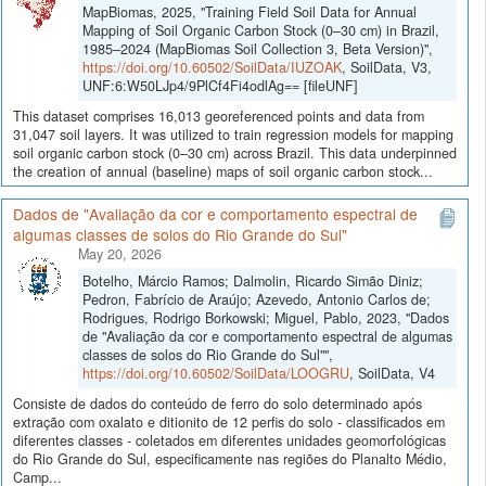
MapBiomas, 2025, "Training Field Soil Data for Annual
Mapping of Soil Organic Carbon Stock (0–30 cm) in Brazil,
1985–2024 (MapBiomas Soil Collection 3, Beta Version)",
https://doi.org/10.60502/SoilData/IUZOAK
, SoilData, V3,
UNF:6:W50LJp4/9PlCf4Fi4odlAg== [fileUNF]
This dataset comprises 16,013 georeferenced points and data from
31,047 soil layers. It was utilized to train regression models for mapping
soil organic carbon stock (0–30 cm) across Brazil. This data underpinned
the creation of annual (baseline) maps of soil organic carbon stock...
Dados de "Avaliação da cor e comportamento espectral de
algumas classes de solos do Rio Grande do Sul"
May 20, 2026
Botelho, Márcio Ramos; Dalmolin, Ricardo Simão Diniz;
Pedron, Fabrício de Araújo; Azevedo, Antonio Carlos de;
Rodrigues, Rodrigo Borkowski; Miguel, Pablo, 2023, "Dados
de "Avaliação da cor e comportamento espectral de algumas
classes de solos do Rio Grande do Sul"",
https://doi.org/10.60502/SoilData/LOOGRU
, SoilData, V4
Consiste de dados do conteúdo de ferro do solo determinado após
extração com oxalato e ditionito de 12 perfis do solo - classificados em
diferentes classes - coletados em diferentes unidades geomorfológicas
do Rio Grande do Sul, especificamente nas regiões do Planalto Médio,
Camp...