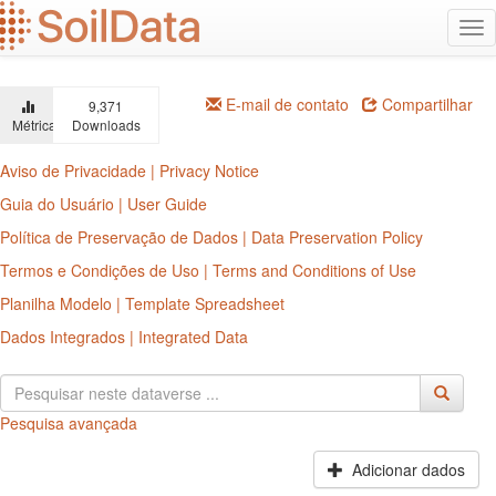
Ir
Alt
para
na
o
conteúdo
principal
E-mail de contato
Compartilhar
9,371
Métricas
Downloads
Aviso de Privacidade | Privacy Notice
Guia do Usuário | User Guide
Política de Preservação de Dados | Data Preservation Policy
Termos e Condições de Uso | Terms and Conditions of Use
Planilha Modelo | Template Spreadsheet
Dados Integrados | Integrated Data
Pesquisa avançada
Adicionar dados