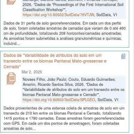
2026, "Dados de "Proceedings of the First International Soil
Classification Workshop"",
https://doi.org/10.60502/SoilData/76VTJW
, SoilData, V1
Dados de 31 perfis de solo georreferenciados. Em cada um dos perfis
de solo, foram coletadas amostras de camadas que variam de 0 até 460
cm de profundidade, totalizando 208 horizontes/camadas amostradas.
As amostras foram submetidas a análises granulométricas e químicas,
incluind...
Dados de "Variabilidade de atributos do solo em um
transecto entre os biomas Pantanal Mato-grossense e
Cerrado"
Mar 2, 2026
Novaes Filho, João Paulo; Couto, Eduardo Guimarães;
Amorim, Ricardo Santos Silva, 2026, "Dados de
"Variabilidade de atributos do solo em um transecto entre os
biomas Pantanal Mato-grossense e Cerrado"",
https://doi.org/10.60502/SoilData/SPLGEO
, SoilData, V1
Dados provenientes de uma extensa coleta de amostras de solo em um
transecto de 210 km entre os biomas Pantanal e Cerrado, totalizando
1415 pontos e 1780 camadas. Essas amostras foram georreferenciadas
com GPS. Em cada um dos pontos de amostragem, foram coletadas
amostras de solo...