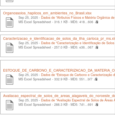
Organossolos_haplicos_em_ambientes_no_Brasil.xlsx
Sep 25, 2025 -
Dados de "Atributos Físicos e Matéria Orgânica de
MS Excel Spreadsheet - 316.1 KB -
MD5: 418...606
Caracterizacao_e_identificacao_de_solos_da_ilha_carioca_pr_ms.xl
Sep 25, 2025 -
Dados de "Caracterização e Identificação de Solos
MS Excel Spreadsheet - 257.0 KB -
MD5: e36...067
ESTOQUE_DE_CARBONO_E_CARACTERIZACAO_DA_MATERIA_OR
Sep 25, 2025 -
Dados de "Estoque de Carbono e Caracterização d
MS Excel Spreadsheet - 332.9 KB -
MD5: 551...bf7
Avaliacao_espectral_de_solos_de_areas_alagaveis_do_noroeste_d
Sep 25, 2025 -
Dados de "Avaliação Espectral de Solos de Áreas 
MS Excel Spreadsheet - 288.3 KB -
MD5: 7d1...691