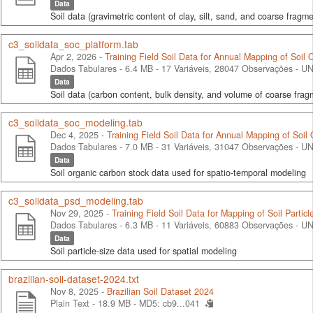
Data
Soil data (gravimetric content of clay, silt, sand, and coarse fragme
c3_soildata_soc_platform.tab
Apr 2, 2026 -
Training Field Soil Data for Annual Mapping of Soil
Dados Tabulares - 6.4 MB
- 17 Variáveis, 28047 Observações -
UN
Data
Soil data (carbon content, bulk density, and volume of coarse fragm
c3_soildata_soc_modeling.tab
Dec 4, 2025 -
Training Field Soil Data for Annual Mapping of Soil
Dados Tabulares - 7.0 MB
- 31 Variáveis, 31047 Observações -
UN
Data
Soil organic carbon stock data used for spatio-temporal modeling
c3_soildata_psd_modeling.tab
Nov 29, 2025 -
Training Field Soil Data for Mapping of Soil Particl
Dados Tabulares - 6.3 MB
- 11 Variáveis, 60883 Observações -
UN
Data
Soil particle-size data used for spatial modeling
brazilian-soil-dataset-2024.txt
Nov 8, 2025 -
Brazilian Soil Dataset 2024
Plain Text - 18.9 MB -
MD5: cb9...041