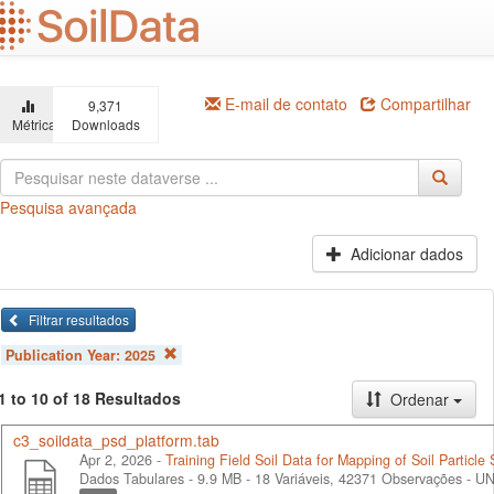
Ir
para
o
conteúdo
principal
E-mail de contato
Compartilhar
9,371
Métricas
Downloads
Pesquisa avançada
Adicionar dados
Filtrar resultados
Publication Year:
2025
1 to 10 of 18 Resultados
Ordenar
c3_soildata_psd_platform.tab
Apr 2, 2026 -
Training Field Soil Data for Mapping of Soil Particle
Dados Tabulares - 9.9 MB
- 18 Variáveis, 42371 Observações -
UN