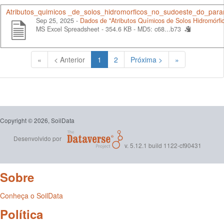
Atributos_quimicos _de_solos_hidromorficos_no_sudoeste_do_para
Sep 25, 2025 -
Dados de "Atributos Químicos de Solos Hidromórf
MS Excel Spreadsheet - 354.6 KB -
MD5: c68...b73
(Atual)
«
< Anterior
1
2
Próxima >
»
Copyright © 2026, SoilData
Desenvolvido por
v. 5.12.1 build 1122-cf90431
Sobre
Conheça o SoilData
Política