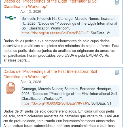
Dados de "Proceedings of the Eigth International Soil
Classification Workshop"
Apr 13, 2026
Beinroth, Friedrich H.; Camargo, Marcelo Nunes; Eswaran,
H., 2026, "Dados de "Proceedings of the Eigth International
Soil Classification Workshop"",
https://doi.org/10.60502/SoilData/BAGI6F
, SoilData, V1
Dados de 23 perfis e 171 camadas/horizontes de solo cujos dados
descritivos e analíticos completos são relatados da seguinte forma. Para
todos os perfis, dois conjuntos de análises se originaram de amostras
emparelhadas Foram produzidos pelo USDA e pela EMBRAPA. As
análises padrã...
Dados de "Proceedings of the First International Soil
Classification Workshop"
Apr 13, 2026
Camargo, Marcelo Nunes; Beinroth, Fernando Henrique,
2026, "Dados de "Proceedings of the First International Soil
Classification Workshop"",
https://doi.org/10.60502/SoilData/76VTJW
, SoilData, V1
Dados de 31 perfis de solo georreferenciados. Em cada um dos perfis
de solo, foram coletadas amostras de camadas que variam de 0 até 460
cm de profundidade, totalizando 208 horizontes/camadas amostradas.
As amostras foram submetidas a análises granulométricas e químicas,