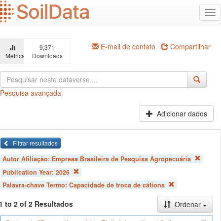
Ir
Alt
para
na
o
conteúdo
principal
E-mail de contato
Compartilhar
9,371
Métricas
Downloads
Pesquisa avançada
Adicionar dados
Filtrar resultados
Autor Afiliação:
Empresa Brasileira de Pesquisa Agropecuária
Publication Year:
2026
Palavra-chave Termo:
Capacidade de troca de cátions
1 to 2 of 2 Resultados
Ordenar