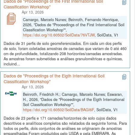
Dados de "Proceedings of the First International Soil
Classification Workshop"
Apr 13, 2026
Camargo, Marcelo Nunes; Beinroth, Fernando Henrique,
2026, "Dados de "Proceedings of the First International Soil
Classification Workshop"",
https://doi.org/10.60502/SoilData/76VTJW
, SoilData, V1
Dados de 31 perfis de solo georreferenciados. Em cada um dos perfis
de solo, foram coletadas amostras de camadas que variam de 0 até 460
cm de profundidade, totalizando 208 horizontes/camadas amostradas.
As amostras foram submetidas a análises granulométricas e químicas,
incluind...
Dados de "Proceedings of the Eigth International Soil
Classification Workshop"
Apr 13, 2026
Beinroth, Friedrich H.; Camargo, Marcelo Nunes; Eswaran,
H., 2026, "Dados de "Proceedings of the Eigth International
Soil Classification Workshop"",
https://doi.org/10.60502/SoilData/BAGI6F
, SoilData, V1
Dados de 23 perfis e 171 camadas/horizontes de solo cujos dados
descritivos e analíticos completos são relatados da seguinte forma. Para
todos os perfis, dois conjuntos de análises se originaram de amostras
emparelhadas Foram produzidos pelo USDA e pela EMBRAPA. As