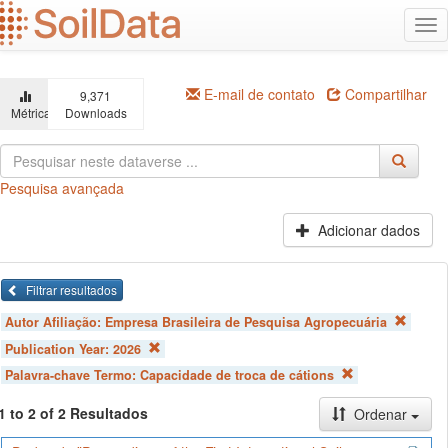
Ir
Alt
para
na
o
conteúdo
principal
E-mail de contato
Compartilhar
9,371
Métricas
Downloads
Pesquisa avançada
Adicionar dados
Filtrar resultados
Autor Afiliação:
Empresa Brasileira de Pesquisa Agropecuária
Publication Year:
2026
Palavra-chave Termo:
Capacidade de troca de cátions
1 to 2 of 2 Resultados
Ordenar