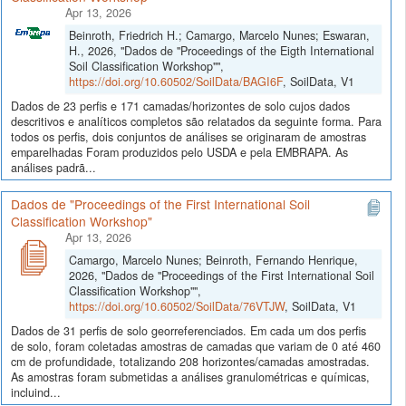
Apr 13, 2026
Beinroth, Friedrich H.; Camargo, Marcelo Nunes; Eswaran,
H., 2026, "Dados de "Proceedings of the Eigth International
Soil Classification Workshop"",
https://doi.org/10.60502/SoilData/BAGI6F
, SoilData, V1
Dados de 23 perfis e 171 camadas/horizontes de solo cujos dados
descritivos e analíticos completos são relatados da seguinte forma. Para
todos os perfis, dois conjuntos de análises se originaram de amostras
emparelhadas Foram produzidos pelo USDA e pela EMBRAPA. As
análises padrã...
Dados de "Proceedings of the First International Soil
Classification Workshop"
Apr 13, 2026
Camargo, Marcelo Nunes; Beinroth, Fernando Henrique,
2026, "Dados de "Proceedings of the First International Soil
Classification Workshop"",
https://doi.org/10.60502/SoilData/76VTJW
, SoilData, V1
Dados de 31 perfis de solo georreferenciados. Em cada um dos perfis
de solo, foram coletadas amostras de camadas que variam de 0 até 460
cm de profundidade, totalizando 208 horizontes/camadas amostradas.
As amostras foram submetidas a análises granulométricas e químicas,
incluind...