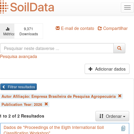
Ir
Alt
para
na
o
conteúdo
principal
E-mail de contato
Compartilhar
9,371
Métricas
Downloads
Pesquisa avançada
Adicionar dados
Filtrar resultados
Autor Afiliação:
Empresa Brasileira de Pesquisa Agropecuária
Publication Year:
2026
1 to 2 of 2 Resultados
Ordenar
Dados de "Proceedings of the Eigth International Soil
Classification Workshop"