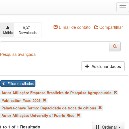
Ir
Alt
para
na
o
conteúdo
principal
E-mail de contato
Compartilhar
9,371
Métricas
Downloads
Pesquisa avançada
Adicionar dados
Filtrar resultados
Autor Afiliação:
Empresa Brasileira de Pesquisa Agropecuária
Publication Year:
2026
Palavra-chave Termo:
Capacidade de troca de cátions
Autor Afiliação:
University of Puerto Rico
1 to 1 of 1 Resultado
Ordenar