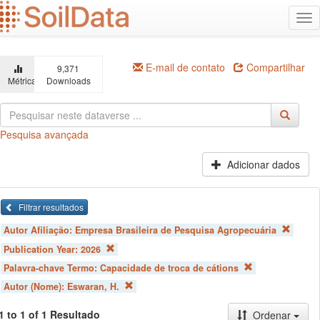
Ir
Alt
para
na
o
conteúdo
principal
E-mail de contato
Compartilhar
9,371
Métricas
Downloads
Pesquisa avançada
Adicionar dados
Filtrar resultados
Autor Afiliação:
Empresa Brasileira de Pesquisa Agropecuária
Publication Year:
2026
Palavra-chave Termo:
Capacidade de troca de cátions
Autor (Nome):
Eswaran, H.
1 to 1 of 1 Resultado
Ordenar