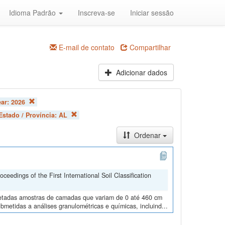
Idioma Padrão
Inscreva-se
Iniciar sessão
E-mail de contato
Compartilhar
Adicionar dados
ear:
2026
Estado / Província:
AL
Ordenar
edings of the First International Soil Classification
oletadas amostras de camadas que variam de 0 até 460 cm
metidas a análises granulométricas e químicas, incluind...