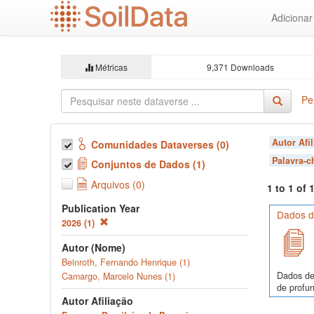
Ir
Adiciona
para
o
conteúdo
principal
Métricas
9,371 Downloads
Pe
Autor Afi
Comunidades Dataverses (0)
Palavra-
Conjuntos de Dados (1)
Arquivos (0)
1 to 1 of
Publication Year
Dados de
2026 (1)
Autor (Nome)
Beinroth, Fernando Henrique (1)
Dados de
Camargo, Marcelo Nunes (1)
de profun
Autor Afiliação