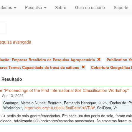
r dados
Pesquisa
Sobre
Guia do usuário
Suporte
squisa avançada
liação:
Empresa Brasileira de Pesquisa Agropecuária
Publication Y
chave Termo:
Capacidade de troca de cátions
Cobertura Geográfica 
 1 Resultado
 "Proceedings of the First International Soil Classification Workshop"
Apr 13, 2026
Camargo, Marcelo Nunes; Beinroth, Fernando Henrique, 2026, "Dados de "Proce
Workshop"",
https://doi.org/10.60502/SoilData/76VTJW
, SoilData, V1
 31 perfis de solo georreferenciados. Em cada um dos perfis de solo, foram c
didade, totalizando 208 horizontes/camadas amostradas. As amostras foram sub