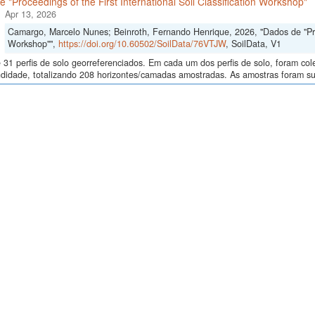
 "Proceedings of the First International Soil Classification Workshop"
Apr 13, 2026
Camargo, Marcelo Nunes; Beinroth, Fernando Henrique, 2026, "Dados de "Proce
Workshop"",
https://doi.org/10.60502/SoilData/76VTJW
, SoilData, V1
 31 perfis de solo georreferenciados. Em cada um dos perfis de solo, foram c
didade, totalizando 208 horizontes/camadas amostradas. As amostras foram sub