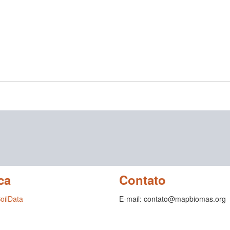
ca
Contato
SoilData
E-mail: contato@mapbiomas.org