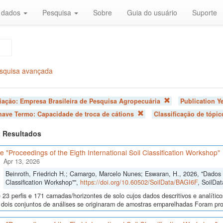
r dados
Pesquisa
Sobre
Guia do usuário
Suporte
squisa avançada
liação:
Empresa Brasileira de Pesquisa Agropecuária
Publication Y
chave Termo:
Capacidade de troca de cátions
Classificação de tópi
 2 Resultados
 "Proceedings of the Eigth International Soil Classification Workshop"
Apr 13, 2026
Beinroth, Friedrich H.; Camargo, Marcelo Nunes; Eswaran, H., 2026, "Dados d
Classification Workshop"",
https://doi.org/10.60502/SoilData/BAGI6F
, SoilDat
23 perfis e 171 camadas/horizontes de solo cujos dados descritivos e analític
s, dois conjuntos de análises se originaram de amostras emparelhadas Foram p