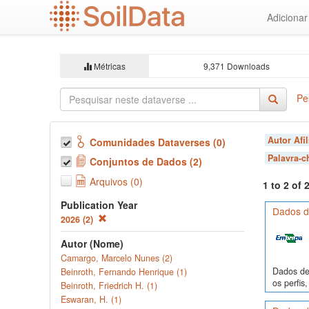
Ir
Adiciona
para
o
conteúdo
principal
Métricas
9,371 Downloads
Pe
Autor Afi
Comunidades Dataverses (0)
Palavra-
Conjuntos de Dados (2)
Arquivos (0)
1 to 2 of
Publication Year
Dados de
2026 (2)
Autor (Nome)
Camargo, Marcelo Nunes (2)
Dados de 
Beinroth, Fernando Henrique (1)
os perfi
Beinroth, Friedrich H. (1)
Eswaran, H. (1)