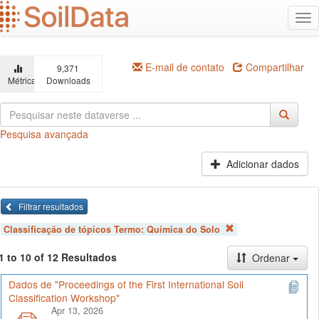
Ir
Alt
para
na
o
conteúdo
principal
E-mail de contato
Compartilhar
9,371
Métricas
Downloads
Pesquisa avançada
Adicionar dados
Filtrar resultados
Classificação de tópicos Termo:
Química do Solo
1 to 10 of 12 Resultados
Ordenar
Dados de "Proceedings of the First International Soil
Classification Workshop"
Apr 13, 2026