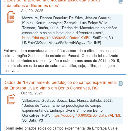
submetidos a diferentes usos"
Aug 20, 2025
Mezzalira, Debora Daneluz; Da Silva, Jéssica Camile;
Kubiak, Ketrin Lorhayne; Zarzycki, Luis Felipe Wille;
Tessaro, Dinéia, 2025, "Dados de "Macrofauna epiedáfica
associada a solos submetidos a diferentes usos"",
https://doi.org/10.60502/SoilData/9K9IF0
, SoilData, V1,
UNF:6:Cf2XqonMeo4VSa7dzvtHWg== [fileUNF]
Foi avaliado a macrofauna epiedáfica associada a diferentes usos de
solo na região Sudoeste do estado do Paraná. O estudo foi realizado
em dois períodos sazonais (verão e outono) nos anos de 2014 e 2015,
em seis sistemas de uso do solo: mata ciliar, soja, milho, pastagem,
reserva...
Dados de "Levantamento pedológico do campo experimental
da Embrapa Uva e Vinho em Bento Gonçalves, RS"
Oct 12, 2024
Valladares, Gustavo Souza; Luz, Naíssa Batista, 2023,
"Dados de "Levantamento pedológico do campo
experimental da Embrapa Uva e Vinho em Bento
Gonçalves, RS"",
https://doi.org/10.60502/SoilData/7AL7MI
,
SoilData, V3
Foram selecionados solos do campo experimental da Embrapa Uva e