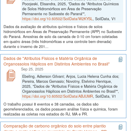
Pocojeski, Elisandra, 2025, "Dados de "Atributos Químicos
de Solos Hidromórficos em Área de Preservação
Permanente no Sudoeste do Paraná"",
https://doi.org/10.60502/SoilData/W2KYSL
, SoilData, V1
Dados da avaliação de atributos químicos e físicos de solos
hidromórficos em Áreas de Preservação Permanente (APP) no Sudoeste
do Paraná. Amostras de solo da camada de 0-10 cm foram coletadas
em quatro áreas (três hidromórficas e uma controle bem drenada)
durante o inverno de 201...
Dados de "Atributos Físicos e Matéria Orgânica de
Organossolos Háplicos em Distintos Ambientes no Brasil"
Sep 25, 2025
Ebeling, Adierson Gilvani; Anjos, Lucia Helena Cunha dos;
Pereira, Marcos Gervasio; Novotny, Etelvino Henrique,
2025, "Dados de "Atributos Físicos e Matéria Orgânica de
Organossolos Háplicos em Distintos Ambientes no Brasil"",
https://doi.org/10.60502/SoilData/ABJUMR
, SoilData, V1
O trabalho possui 8 eventos e 38 camadas, os dados são
georreferenciados, os dados possuem análise física e quimica, foram
realizadas as coletas nos estados do RJ, MA e PR.
Comparação de carbono orgânico do solo entre plantio