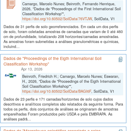
Camargo, Marcelo Nunes; Beinroth, Fernando Henrique,
2026, "Dados de "Proceedings of the First International Soil
Classification Workshop"",
https://doi.org/10.60502/SoilData/76VTJW
, SoilData, V1
Dados de 31 perfis de solo georreferenciados. Em cada um dos perfis
de solo, foram coletadas amostras de camadas que variam de 0 até 460
cm de profundidade, totalizando 208 horizontes/camadas amostradas.
As amostras foram submetidas a análises granulométricas e químicas,
incluind...
Dados de "Proceedings of the Eigth International Soil
Classification Workshop"
Apr 13, 2026
Beinroth, Friedrich H.; Camargo, Marcelo Nunes; Eswaran,
H., 2026, "Dados de "Proceedings of the Eigth International
Soil Classification Workshop"",
https://doi.org/10.60502/SoilData/BAGI6F
, SoilData, V1
Dados de 23 perfis e 171 camadas/horizontes de solo cujos dados
descritivos e analíticos completos são relatados da seguinte forma. Para
todos os perfis, dois conjuntos de análises se originaram de amostras
emparelhadas Foram produzidos pelo USDA e pela EMBRAPA. As
análises padrã...
Dados de "Macrofauna epiedáfica associada a solos