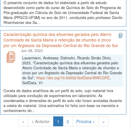
O presente conjunto de dados foi elaborado a partir de estudo
desenvolvido como parte do curso de Química do Solo do Programa de
Pós-graduação em Ciência do Solo da Universidade Federal de Santa
Maria (PPGCS-UFSM) no ano de 2011, conduzida pelo professor Danilo
Rheinheimer dos Sa...
Caracterização química dos efluentes gerados pelo Aterro
Controlado de Santa Maria e retenção de chumbo e zinco
por um Argissolo da Depressão Central do Rio Grande do Sul
Jun 28, 2023
Lauermann, Andressa; Dalmolin, Ricardo Simão Diniz,
2023, "Caracterização química dos efluentes gerados pelo
Aterro Controlado de Santa Maria e retenção de chumbo e
zinco por um Argissolo da Depressão Central do Rio Grande
do Sul",
https://doi.org/10.60502/SoilData/WWCGPZ
,
SoilData, V1
Consta de dados analíticos de um perfil do solo, cujo material fora
utilizado para condução de experimentos em laboratório. As
coordenadas e dimensões do perfil do solo não foram anotadas durante
a coleta do material. Uma estimativa foi feita com base na memória e
conhecimento do...
(Atual)
«
< Anterior
1
2
Próxima >
»