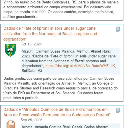
Vinho, no município de Bento Gonçalves, RS, para o planos de manejo
e zoneamento ambiental do campo experimental. Foi desenvolvido
mapa, na escala 1:10.000. Os dados contêm, descrição morfológica,
análise granulométr...
Dados de "Fate of fipronil in soils under sugar cane
cultivation from the Northeast of Brazil: sorption and
degradation"
Oct 15, 2024
Masutti, Carmem Sueze Miranda; Mermut, Ahmet Ruhi,
2023, "Dados de "Fate of fipronil in soils under sugar cane
cultivation from the Northeast of Brazil: sorption and
degradation"",
https://doi.org/10.60502/SoilData/WHZL2K
,
SoilData, V3
Dados produzidos como parte de tese submetida por Carmem Sueze
Miranda Masutti, sob orientação de Ahmet R. Mermut, ao College of
Graduate Studies and Research como requisito parcial de obtenção do
título de PhD no Department of Soil Science. Os dados foram
produzidos a partir de...
Dados de "Atributos Químicos de Solos Hidromórficos em
Área de Preservação Permanente no Sudoeste do Paraná"
Sep 25, 2025
Acosta, Amanda Cristina Beal; Casali, Carlos Alberto;