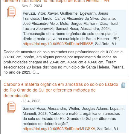
direto e mata nativa no município de Santa Helena - PR
Nov 2, 2024
Peruzzi, Vitor; Xavier, Guilherme; Egewarth, Jonas
Francisco; Harold, Carlos Alexandre da Silva; Demattê,
José Alexandre Melo; Melo, Borges Marfrann Dias; Horst,
Taciara Zborowski; Samuel-Rosa, Alessandro, 2024,
"Comparação de carbono orgânico do solo entre plantio
direto e mata nativa no município de Santa Helena - PR",
https://doi.org/10.60502/SoilData/NIIMSF
, SoilData, V1
Dados de amostras de solo coletadas nas profundidades de 0-20 cm e
80-100 cm, porém, em alguns pontos por impedimento da rocha as
profundidades chegam até 20-40 cm, 40-50 cm e 40-60 cm. Foram
selecionados 20 locais distintos no município de Santa Helena, Paraná,
no ano de 2023. O...
Carbono e matéria orgânica em amostras do solo do Estado
do Rio Grande do Sul por diferentes métodos de
determinação
Jul 4, 2023
Samuel-Rosa, Alessandro; Weiler, Douglas Adams; Lupatini,
Manoeli, 2023, "Carbono e matéria orgânica em amostras
do solo do Estado do Rio Grande do Sul por diferentes
métodos de determinação",
https://doi.org/10.60502/SoilData/MLGSXV
, SoilData, V1