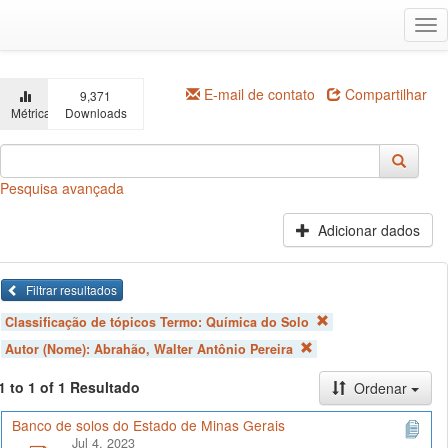
Ir
Alt
para
na
o
conteúdo
principal
E-mail de contato
Compartilhar
9,371
Métricas
Downloads
Pesquisa avançada
Adicionar dados
Filtrar resultados
Classificação de tópicos Termo:
Química do Solo
Autor (Nome):
Abrahão, Walter Antônio Pereira
1 to 1 of 1 Resultado
Ordenar
Banco de solos do Estado de Minas Gerais
Jul 4, 2023