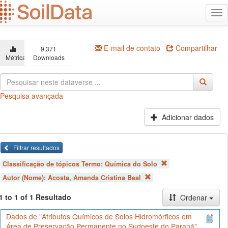
Ir
Alt
para
na
o
conteúdo
principal
E-mail de contato
Compartilhar
9,371
Métricas
Downloads
Pesquisa avançada
Adicionar dados
Filtrar resultados
Classificação de tópicos Termo:
Química do Solo
Autor (Nome):
Acosta, Amanda Cristina Beal
1 to 1 of 1 Resultado
Ordenar
Dados de "Atributos Químicos de Solos Hidromórficos em
Área de Preservação Permanente no Sudoeste do Paraná"