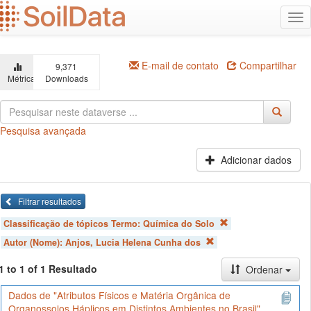
Ir
Alt
para
na
o
conteúdo
principal
E-mail de contato
Compartilhar
9,371
Métricas
Downloads
Pesquisa avançada
Adicionar dados
Filtrar resultados
Classificação de tópicos Termo:
Química do Solo
Autor (Nome):
Anjos, Lucia Helena Cunha dos
1 to 1 of 1 Resultado
Ordenar
Dados de "Atributos Físicos e Matéria Orgânica de
Organossolos Háplicos em Distintos Ambientes no Brasil"