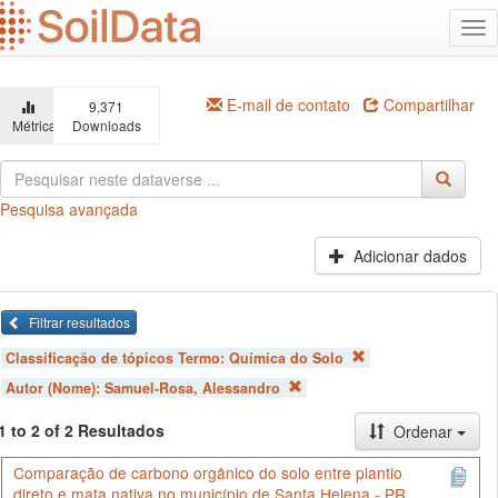
Ir
Alt
para
na
o
conteúdo
principal
E-mail de contato
Compartilhar
9,371
Métricas
Downloads
Pesquisa avançada
Adicionar dados
Filtrar resultados
Classificação de tópicos Termo:
Química do Solo
Autor (Nome):
Samuel-Rosa, Alessandro
1 to 2 of 2 Resultados
Ordenar
Comparação de carbono orgânico do solo entre plantio
direto e mata nativa no município de Santa Helena - PR