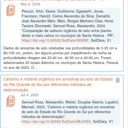
Nov 2, 2024
Peruzzi, Vitor; Xavier, Guilherme; Egewarth, Jonas
Francisco; Harold, Carlos Alexandre da Silva; Demattê,
José Alexandre Melo; Melo, Borges Marfrann Dias; Horst,
Taciara Zborowski; Samuel-Rosa, Alessandro, 2024,
"Comparação de carbono orgânico do solo entre plantio
direto e mata nativa no município de Santa Helena - PR",
https://doi.org/10.60502/SoilData/NIIMSF
, SoilData, V1
Dados de amostras de solo coletadas nas profundidades de 0-20 cm e
80-100 cm, porém, em alguns pontos por impedimento da rocha as
profundidades chegam até 20-40 cm, 40-50 cm e 40-60 cm. Foram
selecionados 20 locais distintos no município de Santa Helena, Paraná,
no ano de 2023. O...
Carbono e matéria orgânica em amostras do solo do Estado
do Rio Grande do Sul por diferentes métodos de
determinação
Jul 4, 2023
Samuel-Rosa, Alessandro; Weiler, Douglas Adams; Lupatini,
Manoeli, 2023, "Carbono e matéria orgânica em amostras
do solo do Estado do Rio Grande do Sul por diferentes
métodos de determinação",
https://doi.org/10.60502/SoilData/MLGSXV
, SoilData, V1