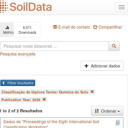
Ir
Alt
para
na
o
conteúdo
principal
E-mail de contato
Compartilhar
9,371
Métricas
Downloads
Pesquisa avançada
Adicionar dados
Filtrar resultados
Classificação de tópicos Termo:
Química do Solo
Publication Year:
2026
1 to 2 of 2 Resultados
Ordenar
Dados de "Proceedings of the Eigth International Soil
Classification Workshop"