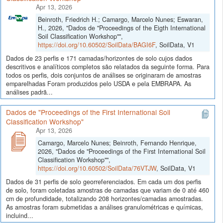
Apr 13, 2026
Beinroth, Friedrich H.; Camargo, Marcelo Nunes; Eswaran,
H., 2026, "Dados de "Proceedings of the Eigth International
Soil Classification Workshop"",
https://doi.org/10.60502/SoilData/BAGI6F
, SoilData, V1
Dados de 23 perfis e 171 camadas/horizontes de solo cujos dados
descritivos e analíticos completos são relatados da seguinte forma. Para
todos os perfis, dois conjuntos de análises se originaram de amostras
emparelhadas Foram produzidos pelo USDA e pela EMBRAPA. As
análises padrã...
Dados de "Proceedings of the First International Soil
Classification Workshop"
Apr 13, 2026
Camargo, Marcelo Nunes; Beinroth, Fernando Henrique,
2026, "Dados de "Proceedings of the First International Soil
Classification Workshop"",
https://doi.org/10.60502/SoilData/76VTJW
, SoilData, V1
Dados de 31 perfis de solo georreferenciados. Em cada um dos perfis
de solo, foram coletadas amostras de camadas que variam de 0 até 460
cm de profundidade, totalizando 208 horizontes/camadas amostradas.
As amostras foram submetidas a análises granulométricas e químicas,
incluind...