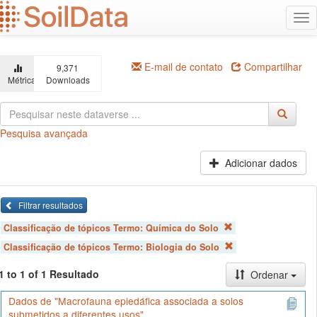
Ir
Alt
para
na
o
conteúdo
principal
E-mail de contato
Compartilhar
9,371
Métricas
Downloads
Pesquisa avançada
Adicionar dados
Filtrar resultados
Classificação de tópicos Termo:
Química do Solo
Classificação de tópicos Termo:
Biologia do Solo
1 to 1 of 1 Resultado
Ordenar
Dados de "Macrofauna epiedáfica associada a solos
submetidos a diferentes usos"