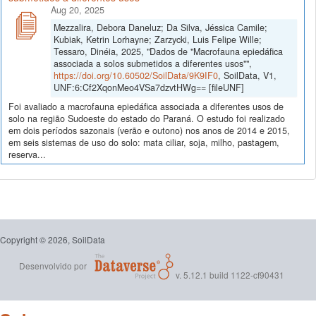
Aug 20, 2025
Mezzalira, Debora Daneluz; Da Silva, Jéssica Camile;
Kubiak, Ketrin Lorhayne; Zarzycki, Luis Felipe Wille;
Tessaro, Dinéia, 2025, "Dados de "Macrofauna epiedáfica
associada a solos submetidos a diferentes usos"",
https://doi.org/10.60502/SoilData/9K9IF0
, SoilData, V1,
UNF:6:Cf2XqonMeo4VSa7dzvtHWg== [fileUNF]
Foi avaliado a macrofauna epiedáfica associada a diferentes usos de
solo na região Sudoeste do estado do Paraná. O estudo foi realizado
em dois períodos sazonais (verão e outono) nos anos de 2014 e 2015,
em seis sistemas de uso do solo: mata ciliar, soja, milho, pastagem,
reserva...
Copyright © 2026, SoilData
Desenvolvido por
v. 5.12.1 build 1122-cf90431