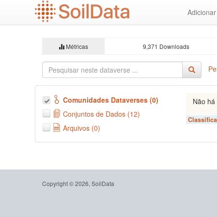
Ir
Adiciona
para
o
conteúdo
principal
Métricas
9,371 Downloads
Pe
Comunidades Dataverses (0)
Não há 
Conjuntos de Dados (12)
Classific
Arquivos (0)
Copyright © 2026, SoilData