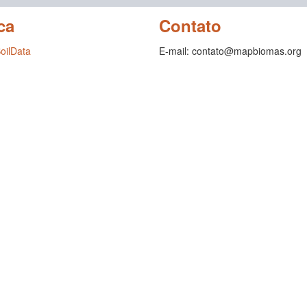
ca
Contato
SoilData
E-mail: contato@mapbiomas.org