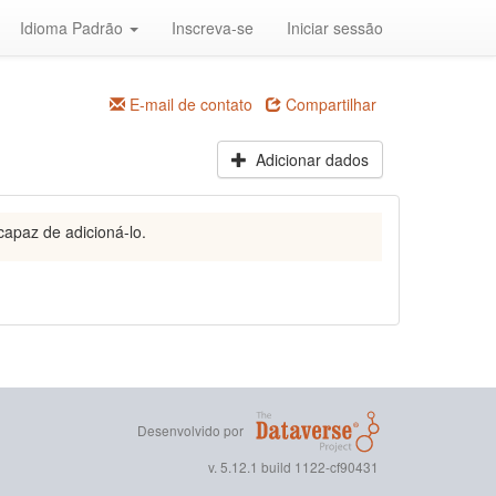
Idioma Padrão
Inscreva-se
Iniciar sessão
E-mail de contato
Compartilhar
Adicionar dados
capaz de adicioná-lo.
Desenvolvido por
v. 5.12.1 build 1122-cf90431