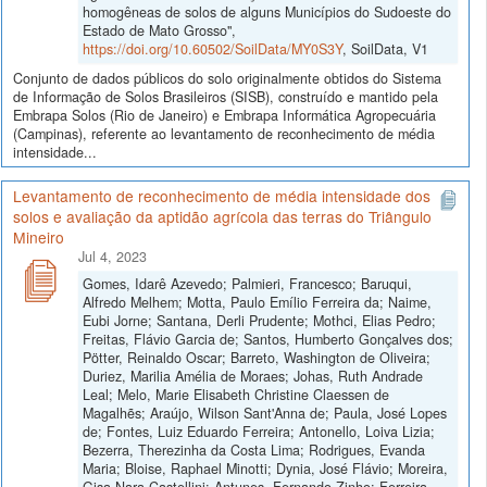
homogêneas de solos de alguns Municípios do Sudoeste do
Estado de Mato Grosso",
https://doi.org/10.60502/SoilData/MY0S3Y
, SoilData, V1
Conjunto de dados públicos do solo originalmente obtidos do Sistema
de Informação de Solos Brasileiros (SISB), construído e mantido pela
Embrapa Solos (Rio de Janeiro) e Embrapa Informática Agropecuária
(Campinas), referente ao levantamento de reconhecimento de média
intensidade...
Levantamento de reconhecimento de média intensidade dos
solos e avaliação da aptidão agrícola das terras do Triângulo
Mineiro
Jul 4, 2023
Gomes, Idarê Azevedo; Palmieri, Francesco; Baruqui,
Alfredo Melhem; Motta, Paulo Emílio Ferreira da; Naime,
Eubi Jorne; Santana, Derli Prudente; Mothci, Elias Pedro;
Freitas, Flávio Garcia de; Santos, Humberto Gonçalves dos;
Pötter, Reinaldo Oscar; Barreto, Washington de Oliveira;
Duriez, Marilia Amélia de Moraes; Johas, Ruth Andrade
Leal; Melo, Marie Elisabeth Christine Claessen de
Magalhẽs; Araújo, Wilson Sant'Anna de; Paula, José Lopes
de; Fontes, Luiz Eduardo Ferreira; Antonello, Loiva Lizia;
Bezerra, Therezinha da Costa Lima; Rodrigues, Evanda
Maria; Bloise, Raphael Minotti; Dynia, José Flávio; Moreira,
Gisa Nara Castellini; Antunes, Fernando Zinho; Ferreira,