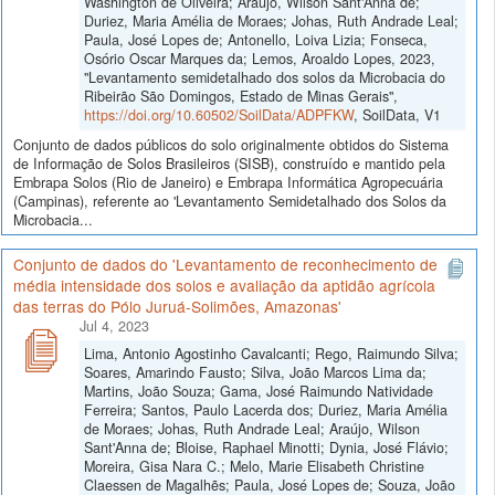
Washington de Oliveira; Araújo, Wilson Sant'Anna de;
Duriez, Maria Amélia de Moraes; Johas, Ruth Andrade Leal;
Paula, José Lopes de; Antonello, Loiva Lizia; Fonseca,
Osório Oscar Marques da; Lemos, Aroaldo Lopes, 2023,
"Levantamento semidetalhado dos solos da Microbacia do
Ribeirão São Domingos, Estado de Minas Gerais",
https://doi.org/10.60502/SoilData/ADPFKW
, SoilData, V1
Conjunto de dados públicos do solo originalmente obtidos do Sistema
de Informação de Solos Brasileiros (SISB), construído e mantido pela
Embrapa Solos (Rio de Janeiro) e Embrapa Informática Agropecuária
(Campinas), referente ao 'Levantamento Semidetalhado dos Solos da
Microbacia...
Conjunto de dados do 'Levantamento de reconhecimento de
média intensidade dos solos e avaliação da aptidão agrícola
das terras do Pólo Juruá-Solimões, Amazonas'
Jul 4, 2023
Lima, Antonio Agostinho Cavalcanti; Rego, Raimundo Silva;
Soares, Amarindo Fausto; Silva, João Marcos Lima da;
Martins, João Souza; Gama, José Raimundo Natividade
Ferreira; Santos, Paulo Lacerda dos; Duriez, Maria Amélia
de Moraes; Johas, Ruth Andrade Leal; Araújo, Wilson
Sant'Anna de; Bloise, Raphael Minotti; Dynia, José Flávio;
Moreira, Gisa Nara C.; Melo, Marie Elisabeth Christine
Claessen de Magalhẽs; Paula, José Lopes de; Souza, João