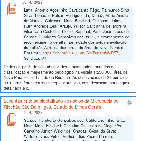
Jul 4, 2023
Lima, Antonio Agostinho Cavalcanti; Rêgo, Raimundo Silva;
Silva, Benedito Nelson Rodrigues da; Duriez, Maria Amelia
de Moraes; Calessen, Marie Elisabeth Christine; Johas,
Ruth Andrade Leal; Araújo, Wilson Sant’anna de; Moreira,
Gisa Nara Castellini; Bloise, Raphael; Paul, José Lopes de;
Santos, Humberto Gonçalves dos, 2023, "Levantamento de
reconhecimento de alta intensidade dos solos e avaliação
da aptidão Agrícola das terras da Área de Novo Paraíso,
Roraima",
https://doi.org/10.60502/SoilData/AW4PFZ
,
SoilData, V1
Dados de perfis do solo observados e amostrados, para fins de
classificação e mapeamento pedológico na escala 1:250.000, área de
Novo Paraíso, no Estado de Roraima. As observações de 21 perfis do
solo foram feitas em locais representativos, com descrição morfológica
detalhada e c...
Levantamento semidetalhado dos solos da Microbacia do
Ribeirão São Domingos, Estado de Minas Gerais
Jul 4, 2023
Santos, Humberto Gonçalves dos; Calderano Filho, Braz;
Melo, Marie Elisabeth Christine Claessen de Magalhẽs;
Carvalho Júnior, Waldir de; Chagas, César da Silva;
Wittern, Klaus Peter; Mothci, Elias Pedro; Barreto,