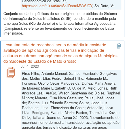
Geoeconômica de Brasília'",
https://doi.org/10.60502/SoilData/MVWJOY
, SoilData, V1
Conjunto de dados públicos do solo originalmente obtidos do Sistema
de Informação de Solos Brasileiros (SISB), construído e mantido pela
Embrapa Solos (Rio de Janeiro) e Embrapa Informática Agropecuária
(Campinas), referente ao levantamento de reconhecimento de baixa
intensidade...
Levantamento de reconhecimento de média intensidade,
avaliação de aptidão agrícola das terras e indicação de
culturas em áreas homogêneas de solos de alguns Municípios
do Sudoeste do Estado de Mato Grosso
Jul 4, 2023
Pires Filho, Antonio Manoel; Santos, Humberto Gonçalves
dos; Mothci, Elias Pedro; Sobral Filho, Raimundo M.;
Fonseca, Osório Oscar Marques da; Duriez, Maria Amélia
de Moraes; Marie Elizabeth C. C. de M. Melo; Johas, Ruth
Andrade Leal; Araújo, Wilson Sant'Anna de; Bloise, Raphael
Minotti; Moreira, Gisa Nara Castellini; Paula, José Lopes
de; Fontes, Luiz Eduardo Ferreira; Souza, João Luis
Rodrigues; Lima, Therezinha da Costa; Antonello, Loiva
Lizia; Rodrigues, Evandra Maria; Bastos, Therezinha Xavier;
Diniz, Tatiana Deane de Abreu Sá, 2023, "Levantamento de
reconhecimento de média intensidade, avaliação de aptidão
agrícola das terras e indicação de culturas em áreas