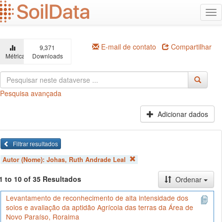
Ir
Alt
para
na
o
conteúdo
principal
E-mail de contato
Compartilhar
9,371
Métricas
Downloads
Pesquisa avançada
Adicionar dados
Filtrar resultados
Autor (Nome):
Johas, Ruth Andrade Leal
1 to 10 of 35 Resultados
Ordenar
Levantamento de reconhecimento de alta intensidade dos
solos e avaliação da aptidão Agrícola das terras da Área de
Novo Paraíso, Roraima