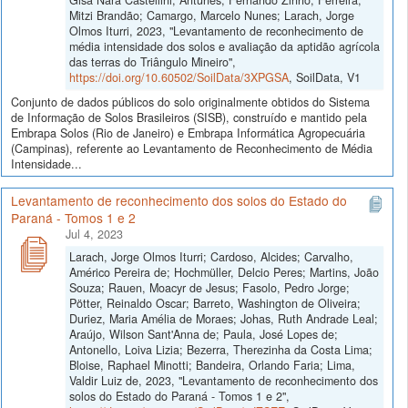
Mitzi Brandão; Camargo, Marcelo Nunes; Larach, Jorge
Olmos Iturri, 2023, "Levantamento de reconhecimento de
média intensidade dos solos e avaliação da aptidão agrícola
das terras do Triângulo Mineiro",
https://doi.org/10.60502/SoilData/3XPGSA
, SoilData, V1
Conjunto de dados públicos do solo originalmente obtidos do Sistema
de Informação de Solos Brasileiros (SISB), construído e mantido pela
Embrapa Solos (Rio de Janeiro) e Embrapa Informática Agropecuária
(Campinas), referente ao Levantamento de Reconhecimento de Média
Intensidade...
Levantamento de reconhecimento dos solos do Estado do
Paraná - Tomos 1 e 2
Jul 4, 2023
Larach, Jorge Olmos Iturri; Cardoso, Alcides; Carvalho,
Américo Pereira de; Hochmüller, Delcio Peres; Martins, João
Souza; Rauen, Moacyr de Jesus; Fasolo, Pedro Jorge;
Pötter, Reinaldo Oscar; Barreto, Washington de Oliveira;
Duriez, Maria Amélia de Moraes; Johas, Ruth Andrade Leal;
Araújo, Wilson Sant'Anna de; Paula, José Lopes de;
Antonello, Loiva Lizia; Bezerra, Therezinha da Costa Lima;
Bloise, Raphael Minotti; Bandeira, Orlando Faria; Lima,
Valdir Luiz de, 2023, "Levantamento de reconhecimento dos
solos do Estado do Paraná - Tomos 1 e 2",