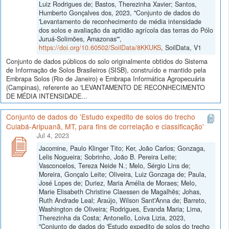
Luiz Rodrigues de; Bastos, Therezinha Xavier; Santos,
Humberto Gonçalves dos, 2023, "Conjunto de dados do
'Levantamento de reconhecimento de média intensidade
dos solos e avaliação da aptidão agrícola das terras do Pólo
Juruá-Solimões, Amazonas'",
https://doi.org/10.60502/SoilData/8KKUKS
, SoilData, V1
Conjunto de dados públicos do solo originalmente obtidos do Sistema
de Informação de Solos Brasileiros (SISB), construído e mantido pela
Embrapa Solos (Rio de Janeiro) e Embrapa Informática Agropecuária
(Campinas), referente ao 'LEVANTAMENTO DE RECONHECIMENTO
DE MÉDIA INTENSIDADE...
Conjunto de dados do 'Estudo expedito de solos do trecho
Cuiabá-Aripuanã, MT, para fins de correlação e classificação'
Jul 4, 2023
Jacomine, Paulo Klinger Tito; Ker, João Carlos; Gonzaga,
Lelis Nogueira; Sobrinho, João B. Pereira Leite;
Vasconcelos, Tereza Neide N.; Melo, Sérgio Lins de;
Moreira, Gonçalo Leite; Oliveira, Luiz Gonzaga de; Paula,
José Lopes de; Duriez, Maria Amélia de Moraes; Melo,
Marie Elisabeth Christine Claessen de Magalhẽs; Johas,
Ruth Andrade Leal; Araújo, Wilson Sant'Anna de; Barreto,
Washington de Oliveira; Rodrigues, Evanda Maria; Lima,
Therezinha da Costa; Antonello, Loiva Lizia, 2023,
"Conjunto de dados do 'Estudo expedito de solos do trecho