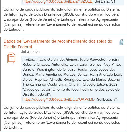
https://doi.org/10.60502/SoilData/1JZSEE
, SoilData, V1
Conjunto de dados públicos do solo originalmente obtidos do Sistema
de Informação de Solos Brasileiros (SISB), construído e mantido pela
Embrapa Solos (Rio de Janeiro) e Embrapa Informática Agropecuária
(Campinas), referente ao 'Levantamento de reconhecimento dos solos
do Estado...
Dados de 'Levantamento de reconhecimento dos solos do
Distrito Federal'
Jul 4, 2023
Freitas, Flávio Garcia de; Gomes, Idarê Azevedo; Ferreira,
Roberto Chaves; Antonello, Loiva Lizia; Gomes, Ney Pinto;
Barreto, Washington de Oliveira; Paula, José Lopes de;
Duriez, Maria Amélia de Moraes; Johas, Ruth Andrade Leal;
Bloise, Raphael Minotti; Rodrigues, Evanda Maria; Bezerra,
Therezinha da Costa Lima; Chaffin, Claudio Edson, 2023,
"Dados de 'Levantamento de reconhecimento dos solos do
Distrito Federal'",
https://doi.org/10.60502/SoilData/OAPKMD
, SoilData, V1
Conjunto de dados públicos do solo originalmente obtidos do Sistema
de Informação de Solos Brasileiros (SISB), construído e mantido pela
Embrapa Solos (Rio de Janeiro) e Embrapa Informática Agropecuária
(Campinas), referente ao 'Levantamento de reconhecimento dos solos
do Distrit...