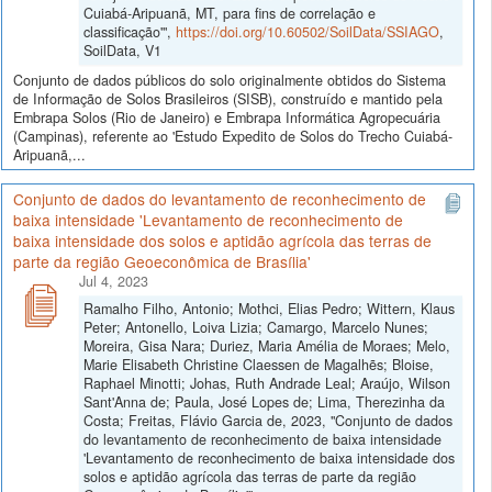
Cuiabá-Aripuanã, MT, para fins de correlação e
classificação'",
https://doi.org/10.60502/SoilData/SSIAGO
,
SoilData, V1
Conjunto de dados públicos do solo originalmente obtidos do Sistema
de Informação de Solos Brasileiros (SISB), construído e mantido pela
Embrapa Solos (Rio de Janeiro) e Embrapa Informática Agropecuária
(Campinas), referente ao 'Estudo Expedito de Solos do Trecho Cuiabá-
Aripuanã,...
Conjunto de dados do levantamento de reconhecimento de
baixa intensidade 'Levantamento de reconhecimento de
baixa intensidade dos solos e aptidão agrícola das terras de
parte da região Geoeconômica de Brasília'
Jul 4, 2023
Ramalho Filho, Antonio; Mothci, Elias Pedro; Wittern, Klaus
Peter; Antonello, Loiva Lizia; Camargo, Marcelo Nunes;
Moreira, Gisa Nara; Duriez, Maria Amélia de Moraes; Melo,
Marie Elisabeth Christine Claessen de Magalhẽs; Bloise,
Raphael Minotti; Johas, Ruth Andrade Leal; Araújo, Wilson
Sant'Anna de; Paula, José Lopes de; Lima, Therezinha da
Costa; Freitas, Flávio Garcia de, 2023, "Conjunto de dados
do levantamento de reconhecimento de baixa intensidade
'Levantamento de reconhecimento de baixa intensidade dos
solos e aptidão agrícola das terras de parte da região