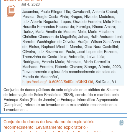
Jul 4, 2023
Jacomine, Paulo Klinger Tito; Cavalcanti, Anionto Cabral;
Pessoa, Sergio Costa Pinto; Brugos, Nivaldo; Medeiros,
Luiz Alberto Regueira; Lopes, Osvaldo Ferreira; Mélo Filho,
Heraclio Fernandes Raposo de; Formiga, Rheno Amaro;
Duriez, Maria Amélia de Moraes; Melo, Marie Elisabeth
Christine Claessen de Magalhẽs; Johas, Ruth Andrade Leal;
Barreto, Washington de Oliveira; Araújo, Wilson Sant'Anna
de; Bloise, Raphael Minotti; Moreira, Gisa Nara Castellini;
Oliveira, Luiz Bezerra de; Paula, José Lopes de; Bezerra,
Therezinha da Costa Lima; Antonello, Loiva Lizia;
Rodrigues, Evanda Maria; Menezes, Maria Carmelita
Machado; Ferreira, Roberto Chaves; Stange, Alfredo, 2023,
"Levantamento exploratório-reconhecimento de solos do
Estado do Maranhão",
https://doi.org/10.60502/SoilData/3NKLQ6
, SoilData, V1
Conjunto de dados públicos do solo originalmente obtidos do Sistema
de Informação de Solos Brasileiros (SISB), construído e mantido pela
Embrapa Solos (Rio de Janeiro) e Embrapa Informática Agropecuária
(Campinas), referente ao levantamento exploratório-reconhecimento
'Levantamen...
Conjunto de dados do levantamento exploratório-
reconhecimento 'Levantamento exploratório -