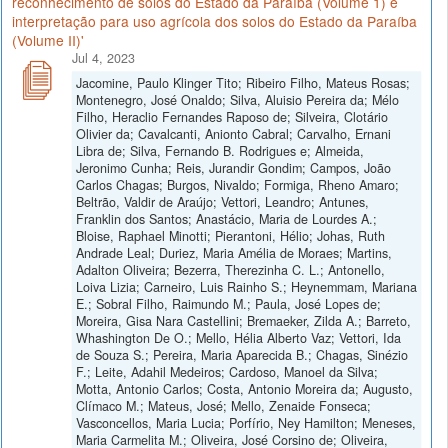
reconhecimento de solos do Estado da Paraíba (Volume 1) e
interpretação para uso agrícola dos solos do Estado da Paraíba
(Volume II)'
Jul 4, 2023
Jacomine, Paulo Klinger Tito; Ribeiro Filho, Mateus Rosas;
Montenegro, José Onaldo; Silva, Aluisio Pereira da; Mélo
Filho, Heraclio Fernandes Raposo de; Silveira, Clotário
Olivier da; Cavalcanti, Anionto Cabral; Carvalho, Ernani
Libra de; Silva, Fernando B. Rodrigues e; Almeida,
Jeronimo Cunha; Reis, Jurandir Gondim; Campos, João
Carlos Chagas; Burgos, Nivaldo; Formiga, Rheno Amaro;
Beltrão, Valdir de Araújo; Vettori, Leandro; Antunes,
Franklin dos Santos; Anastácio, Maria de Lourdes A.;
Bloise, Raphael Minotti; Pierantoni, Hélio; Johas, Ruth
Andrade Leal; Duriez, Maria Amélia de Moraes; Martins,
Adalton Oliveira; Bezerra, Therezinha C. L.; Antonello,
Loiva Lizia; Carneiro, Luis Rainho S.; Heynemmam, Mariana
E.; Sobral Filho, Raimundo M.; Paula, José Lopes de;
Moreira, Gisa Nara Castellini; Bremaeker, Zilda A.; Barreto,
Whashington De O.; Mello, Hélia Alberto Vaz; Vettori, Ida
de Souza S.; Pereira, Maria Aparecida B.; Chagas, Sinézio
F.; Leite, Adahil Medeiros; Cardoso, Manoel da Silva;
Motta, Antonio Carlos; Costa, Antonio Moreira da; Augusto,
Clímaco M.; Mateus, José; Mello, Zenaide Fonseca;
Vasconcellos, Maria Lucia; Porfírio, Ney Hamilton; Meneses,
Maria Carmelita M.; Oliveira, José Corsino de; Oliveira,