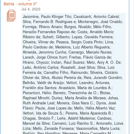
Bahia - volume II"
Jul 4, 2023
Jacomine, Paulo Klinger Tito; Cavalcanti, Anionto Cabral;
Silva, Fernando B. Rodrigues e; Montenegro, José Onaldo;
Formiga, Rheno Amaro; Burgos, Nivaldo; Mélo Filho,
Heraclio Fernandes Raposo de; Costa, Arnaldo Moniz
Ribeiro da; Suhett, Gilberto; Lopes, Osvaldo Ferreira;
Oliveira, Vilmar de; Pessoa, Sergio Costa Pinto; Lima,
Paulo Cardoso de; Medeiros, Luiz Alberto Regueira;
Almeida, Jeronimo Cunha; Camargo, Marcelo Nunes;
Larach, Jorge Olmos Iturri; Freitas, Flávio Garcia de;
Hirano, Chyozo; Inclan, Raul Suarez; Melo, Acry A. O. De;
Leão, Antônio Carlos; Rosatelli, José Silva; Silva, Luiz
Ferreira da; Carvalho Filho, Raimundo; Silveira, Clotário
Olivier da; Silva, Aluisio Pereira da; Reis, Jurandir Gondim;
Beltrão, Valdir de Araújo; Vettori, Leandro; Antunes,
Franklin dos Santos; Anastácio, Maria de Lourdes A.;
Pierantoni, Hélio; Barreto, Therezinha de O.; Bloise,
Raphael Minotti; Duriez, Maria Amélia de Moraes; Johas,
Ruth Andrade Leal; Moreira, Gisa Nara C.; Dynia, José
Flávio; Paula, José Lopes de; Mello, Hélia Alberto Vaz;
Vettori, Ida de Souza S.; Pereira, Maria Aparecida B.;
Chagas, Sinézio F.; Leite, Adahil Medeiros; Cardoso,
Manoel da Silve; Carneiro, Luiz Rainho S.; Antonello, Loiva
Lizia; Mello, Zenaide Fonseca; Vasconcellos, Maria Lucia;
Porfírio, Ney Hamilton; Meneses, Maria Carmelita M.;