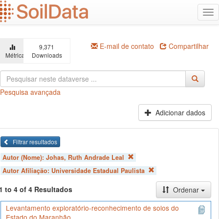
Ir
Alt
para
na
o
conteúdo
principal
E-mail de contato
Compartilhar
9,371
Métricas
Downloads
Pesquisa avançada
Adicionar dados
Filtrar resultados
Autor (Nome):
Johas, Ruth Andrade Leal
Autor Afiliação:
Universidade Estadual Paulista
1 to 4 of 4 Resultados
Ordenar
Levantamento exploratório-reconhecimento de solos do
Estado do Maranhão