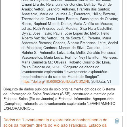
Ernani Lira de; Reis, Jurandir Gondim; Beltrão, Valdir de
Araújo; Vettori, Leandro; Antunes, Franklin dos Santos;
Anastácio, Maria de Lourdes A.; Pierantoni, Hélio; Bezerra,
Therezinha da Costa Lima; Barreto, Washington de Oliveira;
Bloise, Raphael Minotti; Duriez, Maria Amélia de Moraes;
Johas, Ruth Andrade Leal; Moreira, Gisa Nara Castellini;
Dynia, José Flávio; Paula, José Lopes de; Mello, Hélio
Alberto Vaz de; Vettori, Ida de Souza S.; Perreira, Maria
Aparecida Barroso; Chagas, Sinésio Francisco; Leite, Adahil
de Medeiros; Cardoso, Manoel da Silva; Carneiro, Luiz
Rainho S.; Antonello, Loiva Lizia; Mello, Zenaide Fonseca;
Vasconcellos, Maria Lucia; Porfírio, Ney Hamilton; Meneses,
Maria Carmelita M.; Oliveira, Roberto Corsino de; Lima,
Paulo Cardoso de, 2023, "Conjunto de dados do
levantamento exploratório 'Levantamento exploratório -
reconhecimento de solos do Estado de Sergipe'",
https://doi.org/10.60502/SoilData/CSXZNI
, SoilData, V1
Conjunto de dados públicos do solo originalmente obtidos do Sistema
de Informação de Solos Brasileiros (SISB), construído e mantido pela
Embrapa Solos (Rio de Janeiro) e Embrapa Informática Agropecuária
(Campinas), referente ao levantamento exploratório 'LEVANTAMENTO
EXPLORATÓRIO...
Dados de "Levantamento exploratório-reconhecimento de
solos da margem direita do Rio São Francisco. Estado da