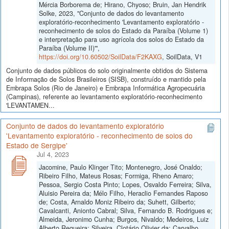
Mércia Borborema de; Hirano, Chyoso; Bruin, Jan Hendrik
Solke, 2023, "Conjunto de dados do levantamento
exploratório-reconhecimento 'Levantamento exploratório -
reconhecimento de solos do Estado da Paraíba (Volume 1)
e interpretação para uso agrícola dos solos do Estado da
Paraíba (Volume II)'",
https://doi.org/10.60502/SoilData/F2KAXG
, SoilData, V1
Conjunto de dados públicos do solo originalmente obtidos do Sistema
de Informação de Solos Brasileiros (SISB), construído e mantido pela
Embrapa Solos (Rio de Janeiro) e Embrapa Informática Agropecuária
(Campinas), referente ao levantamento exploratório-reconhecimento
'LEVANTAMEN...
Conjunto de dados do levantamento exploratório
'Levantamento exploratório - reconhecimento de solos do
Estado de Sergipe'
Jul 4, 2023
Jacomine, Paulo Klinger Tito; Montenegro, José Onaldo;
Ribeiro Filho, Mateus Rosas; Formiga, Rheno Amaro;
Pessoa, Sergio Costa Pinto; Lopes, Osvaldo Ferreira; Silva,
Aluisio Pereira da; Mélo Filho, Heraclio Fernandes Raposo
de; Costa, Arnaldo Moniz Ribeiro da; Suhett, Gilberto;
Cavalcanti, Anionto Cabral; Silva, Fernando B. Rodrigues e;
Almeida, Jeronimo Cunha; Burgos, Nivaldo; Medeiros, Luiz
Alberto Regueira; Silveira, Clotário Olivier da; Carvalho,