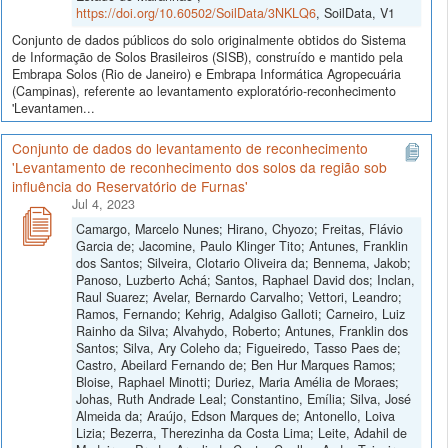
https://doi.org/10.60502/SoilData/3NKLQ6
, SoilData, V1
Conjunto de dados públicos do solo originalmente obtidos do Sistema
de Informação de Solos Brasileiros (SISB), construído e mantido pela
Embrapa Solos (Rio de Janeiro) e Embrapa Informática Agropecuária
(Campinas), referente ao levantamento exploratório-reconhecimento
'Levantamen...
Conjunto de dados do levantamento de reconhecimento
'Levantamento de reconhecimento dos solos da região sob
influência do Reservatório de Furnas'
Jul 4, 2023
Camargo, Marcelo Nunes; Hirano, Chyozo; Freitas, Flávio
Garcia de; Jacomine, Paulo Klinger Tito; Antunes, Franklin
dos Santos; Silveira, Clotario Oliveira da; Bennema, Jakob;
Panoso, Luzberto Achá; Santos, Raphael David dos; Inclan,
Raul Suarez; Avelar, Bernardo Carvalho; Vettori, Leandro;
Ramos, Fernando; Kehrig, Adalgiso Galloti; Carneiro, Luiz
Rainho da Silva; Alvahydo, Roberto; Antunes, Franklin dos
Santos; Silva, Ary Coleho da; Figueiredo, Tasso Paes de;
Castro, Abeilard Fernando de; Ben Hur Marques Ramos;
Bloise, Raphael Minotti; Duriez, Maria Amélia de Moraes;
Johas, Ruth Andrade Leal; Constantino, Emília; Silva, José
Almeida da; Araújo, Edson Marques de; Antonello, Loiva
Lizia; Bezerra, Therezinha da Costa Lima; Leite, Adahil de