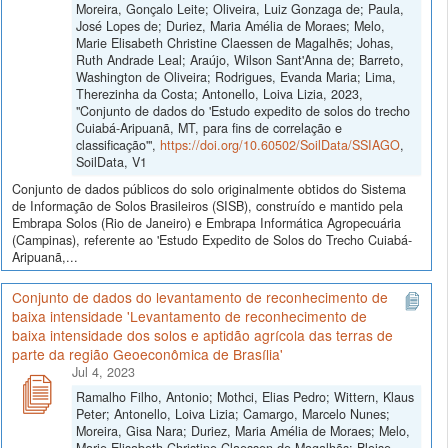
Moreira, Gonçalo Leite; Oliveira, Luiz Gonzaga de; Paula,
José Lopes de; Duriez, Maria Amélia de Moraes; Melo,
Marie Elisabeth Christine Claessen de Magalhẽs; Johas,
Ruth Andrade Leal; Araújo, Wilson Sant'Anna de; Barreto,
Washington de Oliveira; Rodrigues, Evanda Maria; Lima,
Therezinha da Costa; Antonello, Loiva Lizia, 2023,
"Conjunto de dados do 'Estudo expedito de solos do trecho
Cuiabá-Aripuanã, MT, para fins de correlação e
classificação'",
https://doi.org/10.60502/SoilData/SSIAGO
,
SoilData, V1
Conjunto de dados públicos do solo originalmente obtidos do Sistema
de Informação de Solos Brasileiros (SISB), construído e mantido pela
Embrapa Solos (Rio de Janeiro) e Embrapa Informática Agropecuária
(Campinas), referente ao 'Estudo Expedito de Solos do Trecho Cuiabá-
Aripuanã,...
Conjunto de dados do levantamento de reconhecimento de
baixa intensidade 'Levantamento de reconhecimento de
baixa intensidade dos solos e aptidão agrícola das terras de
parte da região Geoeconômica de Brasília'
Jul 4, 2023
Ramalho Filho, Antonio; Mothci, Elias Pedro; Wittern, Klaus
Peter; Antonello, Loiva Lizia; Camargo, Marcelo Nunes;
Moreira, Gisa Nara; Duriez, Maria Amélia de Moraes; Melo,
Marie Elisabeth Christine Claessen de Magalhẽs; Bloise,