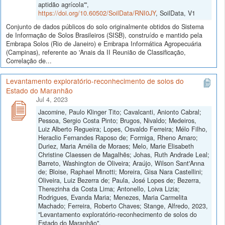
aptidão agrícola'",
https://doi.org/10.60502/SoilData/RNI0JY
, SoilData, V1
Conjunto de dados públicos do solo originalmente obtidos do Sistema
de Informação de Solos Brasileiros (SISB), construído e mantido pela
Embrapa Solos (Rio de Janeiro) e Embrapa Informática Agropecuária
(Campinas), referente ao 'Anais da II Reunião de Classificação,
Correlação de...
Levantamento exploratório-reconhecimento de solos do
Estado do Maranhão
Jul 4, 2023
Jacomine, Paulo Klinger Tito; Cavalcanti, Anionto Cabral;
Pessoa, Sergio Costa Pinto; Brugos, Nivaldo; Medeiros,
Luiz Alberto Regueira; Lopes, Osvaldo Ferreira; Mélo Filho,
Heraclio Fernandes Raposo de; Formiga, Rheno Amaro;
Duriez, Maria Amélia de Moraes; Melo, Marie Elisabeth
Christine Claessen de Magalhẽs; Johas, Ruth Andrade Leal;
Barreto, Washington de Oliveira; Araújo, Wilson Sant'Anna
de; Bloise, Raphael Minotti; Moreira, Gisa Nara Castellini;
Oliveira, Luiz Bezerra de; Paula, José Lopes de; Bezerra,
Therezinha da Costa Lima; Antonello, Loiva Lizia;
Rodrigues, Evanda Maria; Menezes, Maria Carmelita
Machado; Ferreira, Roberto Chaves; Stange, Alfredo, 2023,
"Levantamento exploratório-reconhecimento de solos do
Estado do Maranhão",