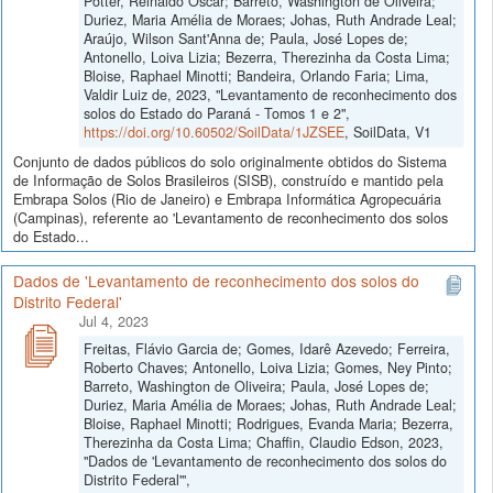
Pötter, Reinaldo Oscar; Barreto, Washington de Oliveira;
Duriez, Maria Amélia de Moraes; Johas, Ruth Andrade Leal;
Araújo, Wilson Sant'Anna de; Paula, José Lopes de;
Antonello, Loiva Lizia; Bezerra, Therezinha da Costa Lima;
Bloise, Raphael Minotti; Bandeira, Orlando Faria; Lima,
Valdir Luiz de, 2023, "Levantamento de reconhecimento dos
solos do Estado do Paraná - Tomos 1 e 2",
https://doi.org/10.60502/SoilData/1JZSEE
, SoilData, V1
Conjunto de dados públicos do solo originalmente obtidos do Sistema
de Informação de Solos Brasileiros (SISB), construído e mantido pela
Embrapa Solos (Rio de Janeiro) e Embrapa Informática Agropecuária
(Campinas), referente ao 'Levantamento de reconhecimento dos solos
do Estado...
Dados de 'Levantamento de reconhecimento dos solos do
Distrito Federal'
Jul 4, 2023
Freitas, Flávio Garcia de; Gomes, Idarê Azevedo; Ferreira,
Roberto Chaves; Antonello, Loiva Lizia; Gomes, Ney Pinto;
Barreto, Washington de Oliveira; Paula, José Lopes de;
Duriez, Maria Amélia de Moraes; Johas, Ruth Andrade Leal;
Bloise, Raphael Minotti; Rodrigues, Evanda Maria; Bezerra,
Therezinha da Costa Lima; Chaffin, Claudio Edson, 2023,
"Dados de 'Levantamento de reconhecimento dos solos do
Distrito Federal'",