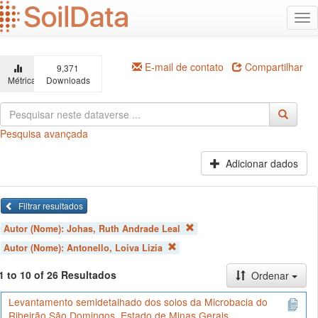
Ir
Alt
para
na
o
conteúdo
principal
E-mail de contato
Compartilhar
9,371
Métricas
Downloads
Pesquisa avançada
Adicionar dados
Filtrar resultados
Autor (Nome):
Johas, Ruth Andrade Leal
Autor (Nome):
Antonello, Loiva Lizia
1 to 10 of 26 Resultados
Ordenar
Levantamento semidetalhado dos solos da Microbacia do
Ribeirão São Domingos, Estado de Minas Gerais