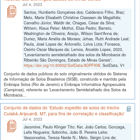
Jul 4, 2023
Santos, Humberto Gonçalves dos; Calderano Filho, Braz;
Melo, Marie Elisabeth Christine Claessen de Magalhẽs;
Carvalho Júnior, Waldir de; Chagas, César da Silva;
Wittern, Klaus Peter; Mothci, Elias Pedro; Barreto,
Washington de Oliveira; Araújo, Wilson Sant'Anna de;
Duriez, Maria Amélia de Moraes; Johas, Ruth Andrade Leal;
Paula, José Lopes de; Antonello, Loiva Lizia; Fonseca,
Osório Oscar Marques da; Lemos, Aroaldo Lopes, 2023,
"Levantamento semidetalhado dos solos da Microbacia do
Ribeirão São Domingos, Estado de Minas Gerais",
https://doi.org/10.60502/SoilData/ADPFKW
, SoilData, V1
Conjunto de dados públicos do solo originalmente obtidos do Sistema
de Informação de Solos Brasileiros (SISB), construído e mantido pela
Embrapa Solos (Rio de Janeiro) e Embrapa Informática Agropecuária
(Campinas), referente ao 'Levantamento Semidetalhado dos Solos da
Microbacia...
Conjunto de dados do 'Estudo expedito de solos do trecho
Cuiabá-Aripuanã, MT, para fins de correlação e classificação'
Jul 4, 2023
Jacomine, Paulo Klinger Tito; Ker, João Carlos; Gonzaga,
Lelis Nogueira; Sobrinho, João B. Pereira Leite;
Vasconcelos, Tereza Neide N.; Melo, Sérgio Lins de;