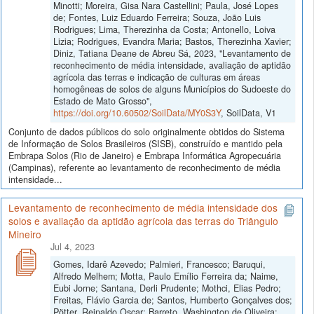
Minotti; Moreira, Gisa Nara Castellini; Paula, José Lopes
de; Fontes, Luiz Eduardo Ferreira; Souza, João Luis
Rodrigues; Lima, Therezinha da Costa; Antonello, Loiva
Lizia; Rodrigues, Evandra Maria; Bastos, Therezinha Xavier;
Diniz, Tatiana Deane de Abreu Sá, 2023, "Levantamento de
reconhecimento de média intensidade, avaliação de aptidão
agrícola das terras e indicação de culturas em áreas
homogêneas de solos de alguns Municípios do Sudoeste do
Estado de Mato Grosso",
https://doi.org/10.60502/SoilData/MY0S3Y
, SoilData, V1
Conjunto de dados públicos do solo originalmente obtidos do Sistema
de Informação de Solos Brasileiros (SISB), construído e mantido pela
Embrapa Solos (Rio de Janeiro) e Embrapa Informática Agropecuária
(Campinas), referente ao levantamento de reconhecimento de média
intensidade...
Levantamento de reconhecimento de média intensidade dos
solos e avaliação da aptidão agrícola das terras do Triângulo
Mineiro
Jul 4, 2023
Gomes, Idarê Azevedo; Palmieri, Francesco; Baruqui,
Alfredo Melhem; Motta, Paulo Emílio Ferreira da; Naime,
Eubi Jorne; Santana, Derli Prudente; Mothci, Elias Pedro;
Freitas, Flávio Garcia de; Santos, Humberto Gonçalves dos;
Pötter, Reinaldo Oscar; Barreto, Washington de Oliveira;