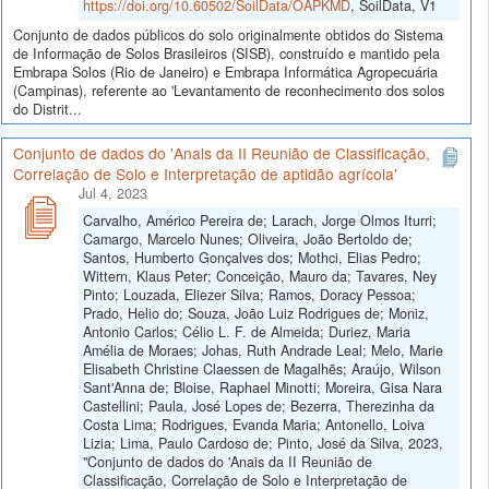
https://doi.org/10.60502/SoilData/OAPKMD
, SoilData, V1
Conjunto de dados públicos do solo originalmente obtidos do Sistema
de Informação de Solos Brasileiros (SISB), construído e mantido pela
Embrapa Solos (Rio de Janeiro) e Embrapa Informática Agropecuária
(Campinas), referente ao 'Levantamento de reconhecimento dos solos
do Distrit...
Conjunto de dados do 'Anais da II Reunião de Classificação,
Correlação de Solo e Interpretação de aptidão agrícola'
Jul 4, 2023
Carvalho, Américo Pereira de; Larach, Jorge Olmos Iturri;
Camargo, Marcelo Nunes; Oliveira, João Bertoldo de;
Santos, Humberto Gonçalves dos; Mothci, Elias Pedro;
Wittern, Klaus Peter; Conceição, Mauro da; Tavares, Ney
Pinto; Louzada, Eliezer Silva; Ramos, Doracy Pessoa;
Prado, Helio do; Souza, João Luiz Rodrigues de; Moniz,
Antonio Carlos; Célio L. F. de Almeida; Duriez, Maria
Amélia de Moraes; Johas, Ruth Andrade Leal; Melo, Marie
Elisabeth Christine Claessen de Magalhẽs; Araújo, Wilson
Sant'Anna de; Bloise, Raphael Minotti; Moreira, Gisa Nara
Castellini; Paula, José Lopes de; Bezerra, Therezinha da
Costa Lima; Rodrigues, Evanda Maria; Antonello, Loiva
Lizia; Lima, Paulo Cardoso de; Pinto, José da Silva, 2023,
"Conjunto de dados do 'Anais da II Reunião de
Classificação, Correlação de Solo e Interpretação de