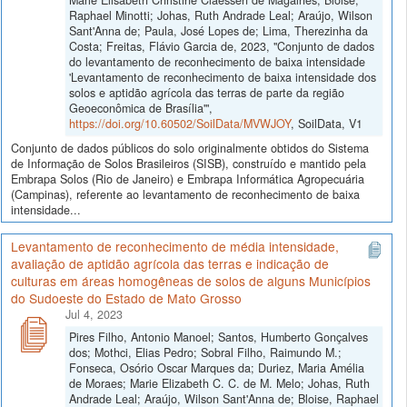
Raphael Minotti; Johas, Ruth Andrade Leal; Araújo, Wilson
Sant'Anna de; Paula, José Lopes de; Lima, Therezinha da
Costa; Freitas, Flávio Garcia de, 2023, "Conjunto de dados
do levantamento de reconhecimento de baixa intensidade
'Levantamento de reconhecimento de baixa intensidade dos
solos e aptidão agrícola das terras de parte da região
Geoeconômica de Brasília'",
https://doi.org/10.60502/SoilData/MVWJOY
, SoilData, V1
Conjunto de dados públicos do solo originalmente obtidos do Sistema
de Informação de Solos Brasileiros (SISB), construído e mantido pela
Embrapa Solos (Rio de Janeiro) e Embrapa Informática Agropecuária
(Campinas), referente ao levantamento de reconhecimento de baixa
intensidade...
Levantamento de reconhecimento de média intensidade,
avaliação de aptidão agrícola das terras e indicação de
culturas em áreas homogêneas de solos de alguns Municípios
do Sudoeste do Estado de Mato Grosso
Jul 4, 2023
Pires Filho, Antonio Manoel; Santos, Humberto Gonçalves
dos; Mothci, Elias Pedro; Sobral Filho, Raimundo M.;
Fonseca, Osório Oscar Marques da; Duriez, Maria Amélia
de Moraes; Marie Elizabeth C. C. de M. Melo; Johas, Ruth
Andrade Leal; Araújo, Wilson Sant'Anna de; Bloise, Raphael