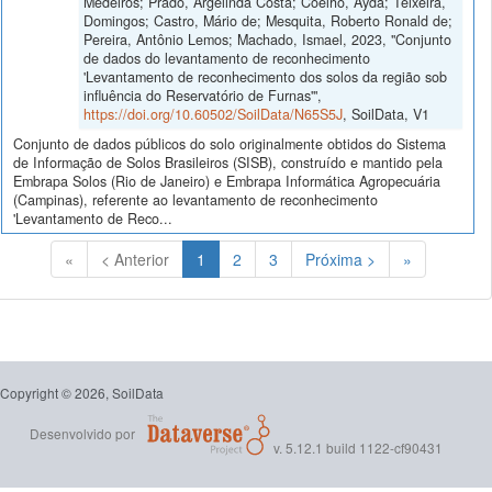
Medeiros; Prado, Argelinda Costa; Coelho, Ayda; Teixeira,
Domingos; Castro, Mário de; Mesquita, Roberto Ronald de;
Pereira, Antônio Lemos; Machado, Ismael, 2023, "Conjunto
de dados do levantamento de reconhecimento
'Levantamento de reconhecimento dos solos da região sob
influência do Reservatório de Furnas'",
https://doi.org/10.60502/SoilData/N65S5J
, SoilData, V1
Conjunto de dados públicos do solo originalmente obtidos do Sistema
de Informação de Solos Brasileiros (SISB), construído e mantido pela
Embrapa Solos (Rio de Janeiro) e Embrapa Informática Agropecuária
(Campinas), referente ao levantamento de reconhecimento
'Levantamento de Reco...
(Atual)
«
< Anterior
1
2
3
Próxima >
»
Copyright © 2026, SoilData
Desenvolvido por
v. 5.12.1 build 1122-cf90431