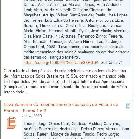
Duriez, Marilia Amélia de Moraes; Johas, Ruth Andrade
Leal; Melo, Marie Elisabeth Christine Claessen de
Magalhẽs; Araújo, Wilson Sant'Anna de; Paula, José Lopes
de; Fontes, Luiz Eduardo Ferreira; Antonello, Loiva Lizia;
Bezerra, Therezinha da Costa Lima; Rodrigues, Evanda
Maria; Bloise, Raphael Minotti; Dynia, José Flávio; Moreira,
Gisa Nara Castellini; Antunes, Fernando Zinho; Ferreira,
Mitzi Brandão; Camargo, Marcelo Nunes; Larach, Jorge
Olmos Iturri, 2023, "Levantamento de reconhecimento de
média intensidade dos solos e avaliação da aptidão agrícola
das terras do Triângulo Mineiro",
https://doi.org/10.60502/SoilData/3XPGSA
, SoilData, V1
Conjunto de dados públicos do solo originalmente obtidos do Sistema
de Informação de Solos Brasileiros (SISB), construído e mantido pela
Embrapa Solos (Rio de Janeiro) e Embrapa Informática Agropecuária
(Campinas), referente ao Levantamento de Reconhecimento de Média
Intensidade...
Levantamento de reconhecimento dos solos do Estado do
Paraná - Tomos 1 e 2
Jul 4, 2023
Larach, Jorge Olmos Iturri; Cardoso, Alcides; Carvalho,
Américo Pereira de; Hochmüller, Delcio Peres; Martins, João
Souza; Rauen, Moacyr de Jesus; Fasolo, Pedro Jorge;