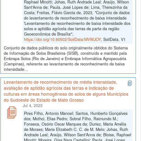
Raphael Minotti; Johas, Ruth Andrade Leal; Araújo, Wilson
Sant'Anna de; Paula, José Lopes de; Lima, Therezinha da
Costa; Freitas, Flávio Garcia de, 2023, "Conjunto de dados
do levantamento de reconhecimento de baixa intensidade
'Levantamento de reconhecimento de baixa intensidade dos
solos e aptidão agrícola das terras de parte da região
Geoeconômica de Brasília'",
https://doi.org/10.60502/SoilData/MVWJOY
, SoilData, V1
Conjunto de dados públicos do solo originalmente obtidos do Sistema
de Informação de Solos Brasileiros (SISB), construído e mantido pela
Embrapa Solos (Rio de Janeiro) e Embrapa Informática Agropecuária
(Campinas), referente ao levantamento de reconhecimento de baixa
intensidade...
Levantamento de reconhecimento de média intensidade,
avaliação de aptidão agrícola das terras e indicação de
culturas em áreas homogêneas de solos de alguns Municípios
do Sudoeste do Estado de Mato Grosso
Jul 4, 2023
Pires Filho, Antonio Manoel; Santos, Humberto Gonçalves
dos; Mothci, Elias Pedro; Sobral Filho, Raimundo M.;
Fonseca, Osório Oscar Marques da; Duriez, Maria Amélia
de Moraes; Marie Elizabeth C. C. de M. Melo; Johas, Ruth
Andrade Leal; Araújo, Wilson Sant'Anna de; Bloise, Raphael
Minotti; Moreira, Gisa Nara Castellini; Paula, José Lopes