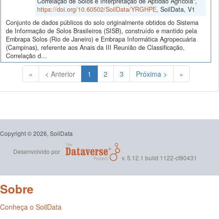
Correlação de Solos e Interpretação de Aptidão Agrícola",
https://doi.org/10.60502/SoilData/YRGHPE
, SoilData, V1
Conjunto de dados públicos do solo originalmente obtidos do Sistema
de Informação de Solos Brasileiros (SISB), construído e mantido pela
Embrapa Solos (Rio de Janeiro) e Embrapa Informática Agropecuária
(Campinas), referente aos Anais da III Reunião de Classificação,
Correlação d...
(Atual)
«
< Anterior
1
2
3
Próxima >
»
Copyright © 2026, SoilData
Desenvolvido por
v. 5.12.1 build 1122-cf90431
Sobre
Conheça o SoilData