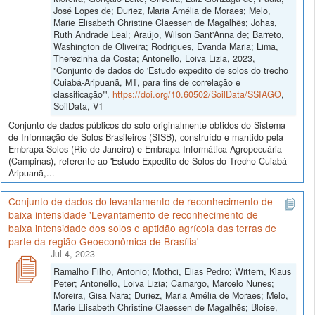
José Lopes de; Duriez, Maria Amélia de Moraes; Melo,
Marie Elisabeth Christine Claessen de Magalhẽs; Johas,
Ruth Andrade Leal; Araújo, Wilson Sant'Anna de; Barreto,
Washington de Oliveira; Rodrigues, Evanda Maria; Lima,
Therezinha da Costa; Antonello, Loiva Lizia, 2023,
"Conjunto de dados do 'Estudo expedito de solos do trecho
Cuiabá-Aripuanã, MT, para fins de correlação e
classificação'",
https://doi.org/10.60502/SoilData/SSIAGO
,
SoilData, V1
Conjunto de dados públicos do solo originalmente obtidos do Sistema
de Informação de Solos Brasileiros (SISB), construído e mantido pela
Embrapa Solos (Rio de Janeiro) e Embrapa Informática Agropecuária
(Campinas), referente ao 'Estudo Expedito de Solos do Trecho Cuiabá-
Aripuanã,...
Conjunto de dados do levantamento de reconhecimento de
baixa intensidade 'Levantamento de reconhecimento de
baixa intensidade dos solos e aptidão agrícola das terras de
parte da região Geoeconômica de Brasília'
Jul 4, 2023
Ramalho Filho, Antonio; Mothci, Elias Pedro; Wittern, Klaus
Peter; Antonello, Loiva Lizia; Camargo, Marcelo Nunes;
Moreira, Gisa Nara; Duriez, Maria Amélia de Moraes; Melo,
Marie Elisabeth Christine Claessen de Magalhẽs; Bloise,