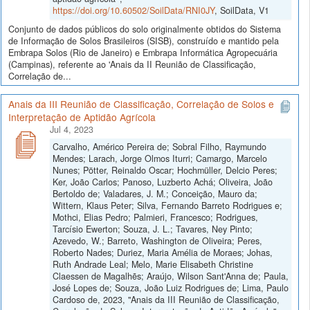
https://doi.org/10.60502/SoilData/RNI0JY
, SoilData, V1
Conjunto de dados públicos do solo originalmente obtidos do Sistema
de Informação de Solos Brasileiros (SISB), construído e mantido pela
Embrapa Solos (Rio de Janeiro) e Embrapa Informática Agropecuária
(Campinas), referente ao 'Anais da II Reunião de Classificação,
Correlação de...
Anais da III Reunião de Classificação, Correlação de Solos e
Interpretação de Aptidão Agrícola
Jul 4, 2023
Carvalho, Américo Pereira de; Sobral Filho, Raymundo
Mendes; Larach, Jorge Olmos Iturri; Camargo, Marcelo
Nunes; Pötter, Reinaldo Oscar; Hochmüller, Delcio Peres;
Ker, João Carlos; Panoso, Luzberto Achá; Oliveira, João
Bertoldo de; Valadares, J. M.; Conceição, Mauro da;
Wittern, Klaus Peter; Silva, Fernando Barreto Rodrigues e;
Mothci, Elias Pedro; Palmieri, Francesco; Rodrigues,
Tarcísio Ewerton; Souza, J. L.; Tavares, Ney Pinto;
Azevedo, W.; Barreto, Washington de Oliveira; Peres,
Roberto Nades; Duriez, Maria Amélia de Moraes; Johas,
Ruth Andrade Leal; Melo, Marie Elisabeth Christine
Claessen de Magalhẽs; Araújo, Wilson Sant'Anna de; Paula,
José Lopes de; Souza, João Luiz Rodrigues de; Lima, Paulo
Cardoso de, 2023, "Anais da III Reunião de Classificação,