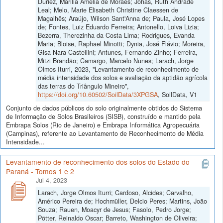
Duriez, Marilia Amélia de Moraes; Johas, Ruth Andrade
Leal; Melo, Marie Elisabeth Christine Claessen de
Magalhẽs; Araújo, Wilson Sant'Anna de; Paula, José Lopes
de; Fontes, Luiz Eduardo Ferreira; Antonello, Loiva Lizia;
Bezerra, Therezinha da Costa Lima; Rodrigues, Evanda
Maria; Bloise, Raphael Minotti; Dynia, José Flávio; Moreira,
Gisa Nara Castellini; Antunes, Fernando Zinho; Ferreira,
Mitzi Brandão; Camargo, Marcelo Nunes; Larach, Jorge
Olmos Iturri, 2023, "Levantamento de reconhecimento de
média intensidade dos solos e avaliação da aptidão agrícola
das terras do Triângulo Mineiro",
https://doi.org/10.60502/SoilData/3XPGSA
, SoilData, V1
Conjunto de dados públicos do solo originalmente obtidos do Sistema
de Informação de Solos Brasileiros (SISB), construído e mantido pela
Embrapa Solos (Rio de Janeiro) e Embrapa Informática Agropecuária
(Campinas), referente ao Levantamento de Reconhecimento de Média
Intensidade...
Levantamento de reconhecimento dos solos do Estado do
Paraná - Tomos 1 e 2
Jul 4, 2023
Larach, Jorge Olmos Iturri; Cardoso, Alcides; Carvalho,
Américo Pereira de; Hochmüller, Delcio Peres; Martins, João
Souza; Rauen, Moacyr de Jesus; Fasolo, Pedro Jorge;
Pötter, Reinaldo Oscar; Barreto, Washington de Oliveira;