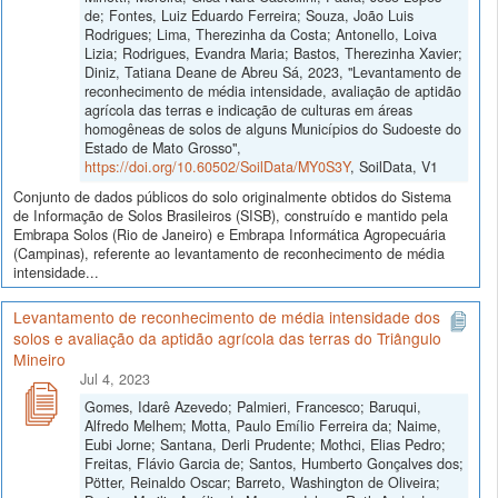
de; Fontes, Luiz Eduardo Ferreira; Souza, João Luis
Rodrigues; Lima, Therezinha da Costa; Antonello, Loiva
Lizia; Rodrigues, Evandra Maria; Bastos, Therezinha Xavier;
Diniz, Tatiana Deane de Abreu Sá, 2023, "Levantamento de
reconhecimento de média intensidade, avaliação de aptidão
agrícola das terras e indicação de culturas em áreas
homogêneas de solos de alguns Municípios do Sudoeste do
Estado de Mato Grosso",
https://doi.org/10.60502/SoilData/MY0S3Y
, SoilData, V1
Conjunto de dados públicos do solo originalmente obtidos do Sistema
de Informação de Solos Brasileiros (SISB), construído e mantido pela
Embrapa Solos (Rio de Janeiro) e Embrapa Informática Agropecuária
(Campinas), referente ao levantamento de reconhecimento de média
intensidade...
Levantamento de reconhecimento de média intensidade dos
solos e avaliação da aptidão agrícola das terras do Triângulo
Mineiro
Jul 4, 2023
Gomes, Idarê Azevedo; Palmieri, Francesco; Baruqui,
Alfredo Melhem; Motta, Paulo Emílio Ferreira da; Naime,
Eubi Jorne; Santana, Derli Prudente; Mothci, Elias Pedro;
Freitas, Flávio Garcia de; Santos, Humberto Gonçalves dos;
Pötter, Reinaldo Oscar; Barreto, Washington de Oliveira;