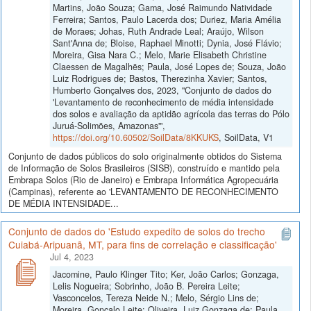
Martins, João Souza; Gama, José Raimundo Natividade
Ferreira; Santos, Paulo Lacerda dos; Duriez, Maria Amélia
de Moraes; Johas, Ruth Andrade Leal; Araújo, Wilson
Sant'Anna de; Bloise, Raphael Minotti; Dynia, José Flávio;
Moreira, Gisa Nara C.; Melo, Marie Elisabeth Christine
Claessen de Magalhẽs; Paula, José Lopes de; Souza, João
Luiz Rodrigues de; Bastos, Therezinha Xavier; Santos,
Humberto Gonçalves dos, 2023, "Conjunto de dados do
'Levantamento de reconhecimento de média intensidade
dos solos e avaliação da aptidão agrícola das terras do Pólo
Juruá-Solimões, Amazonas'",
https://doi.org/10.60502/SoilData/8KKUKS
, SoilData, V1
Conjunto de dados públicos do solo originalmente obtidos do Sistema
de Informação de Solos Brasileiros (SISB), construído e mantido pela
Embrapa Solos (Rio de Janeiro) e Embrapa Informática Agropecuária
(Campinas), referente ao 'LEVANTAMENTO DE RECONHECIMENTO
DE MÉDIA INTENSIDADE...
Conjunto de dados do 'Estudo expedito de solos do trecho
Cuiabá-Aripuanã, MT, para fins de correlação e classificação'
Jul 4, 2023
Jacomine, Paulo Klinger Tito; Ker, João Carlos; Gonzaga,
Lelis Nogueira; Sobrinho, João B. Pereira Leite;
Vasconcelos, Tereza Neide N.; Melo, Sérgio Lins de;
Moreira, Gonçalo Leite; Oliveira, Luiz Gonzaga de; Paula,