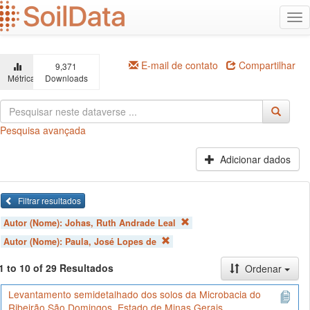
Ir
Alt
para
na
o
conteúdo
principal
E-mail de contato
Compartilhar
9,371
Métricas
Downloads
Pesquisa avançada
Adicionar dados
Filtrar resultados
Autor (Nome):
Johas, Ruth Andrade Leal
Autor (Nome):
Paula, José Lopes de
1 to 10 of 29 Resultados
Ordenar
Levantamento semidetalhado dos solos da Microbacia do
Ribeirão São Domingos, Estado de Minas Gerais