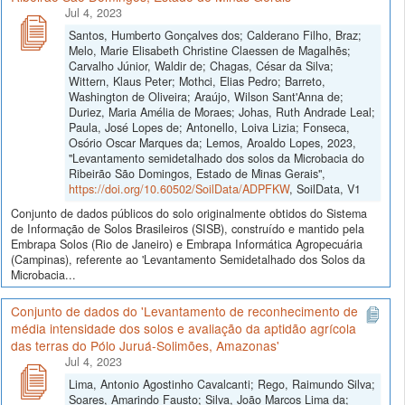
Jul 4, 2023
Santos, Humberto Gonçalves dos; Calderano Filho, Braz;
Melo, Marie Elisabeth Christine Claessen de Magalhẽs;
Carvalho Júnior, Waldir de; Chagas, César da Silva;
Wittern, Klaus Peter; Mothci, Elias Pedro; Barreto,
Washington de Oliveira; Araújo, Wilson Sant'Anna de;
Duriez, Maria Amélia de Moraes; Johas, Ruth Andrade Leal;
Paula, José Lopes de; Antonello, Loiva Lizia; Fonseca,
Osório Oscar Marques da; Lemos, Aroaldo Lopes, 2023,
"Levantamento semidetalhado dos solos da Microbacia do
Ribeirão São Domingos, Estado de Minas Gerais",
https://doi.org/10.60502/SoilData/ADPFKW
, SoilData, V1
Conjunto de dados públicos do solo originalmente obtidos do Sistema
de Informação de Solos Brasileiros (SISB), construído e mantido pela
Embrapa Solos (Rio de Janeiro) e Embrapa Informática Agropecuária
(Campinas), referente ao 'Levantamento Semidetalhado dos Solos da
Microbacia...
Conjunto de dados do 'Levantamento de reconhecimento de
média intensidade dos solos e avaliação da aptidão agrícola
das terras do Pólo Juruá-Solimões, Amazonas'
Jul 4, 2023
Lima, Antonio Agostinho Cavalcanti; Rego, Raimundo Silva;
Soares, Amarindo Fausto; Silva, João Marcos Lima da;