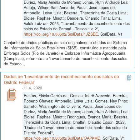
Duriez, Maria Amélia de Moraes; Johas, Ruth Andrade Leal;
Araújo, Wilson Sant'Anna de; Paula, José Lopes de;
Antonello, Loiva Lizia; Bezerra, Therezinha da Costa Lima;
Bloise, Raphael Minotti; Bandeira, Orlando Faria; Lima,
Valdir Luiz de, 2023, "Levantamento de reconhecimento dos
solos do Estado do Paraná - Tomos 1 e 2",
https://doi.org/10.60502/SoilData/1JZSEE
, SoilData, V1
Conjunto de dados públicos do solo originalmente obtidos do Sistema
de Informação de Solos Brasileiros (SISB), construído e mantido pela
Embrapa Solos (Rio de Janeiro) e Embrapa Informática Agropecuária
(Campinas), referente ao 'Levantamento de reconhecimento dos solos
do Estado...
Dados de 'Levantamento de reconhecimento dos solos do
Distrito Federal'
Jul 4, 2023
Freitas, Flávio Garcia de; Gomes, Idarê Azevedo; Ferreira,
Roberto Chaves; Antonello, Loiva Lizia; Gomes, Ney Pinto;
Barreto, Washington de Oliveira; Paula, José Lopes de;
Duriez, Maria Amélia de Moraes; Johas, Ruth Andrade Leal;
Bloise, Raphael Minotti; Rodrigues, Evanda Maria; Bezerra,
Therezinha da Costa Lima; Chaffin, Claudio Edson, 2023,
"Dados de 'Levantamento de reconhecimento dos solos do
Distrito Federal'",
https://doi.org/10.60502/SoilData/OAPKMD
, SoilData, V1