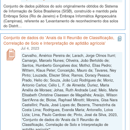
Conjunto de dados públicos do solo originalmente obtidos do Sistema
de Informação de Solos Brasileiros (SISB), construído e mantido pela
Embrapa Solos (Rio de Janeiro) e Embrapa Informática Agropecuária
(Campinas), referente ao 'Levantamento de reconhecimento dos solos
do Distrit...
Conjunto de dados do 'Anais da II Reunião de Classificação,
Correlação de Solo e Interpretação de aptidão agrícola'
Jul 4, 2023
Carvalho, Américo Pereira de; Larach, Jorge Olmos Iturri;
Camargo, Marcelo Nunes; Oliveira, João Bertoldo de;
Santos, Humberto Gonçalves dos; Mothci, Elias Pedro;
Wittern, Klaus Peter; Conceição, Mauro da; Tavares, Ney
Pinto; Louzada, Eliezer Silva; Ramos, Doracy Pessoa;
Prado, Helio do; Souza, João Luiz Rodrigues de; Moniz,
Antonio Carlos; Célio L. F. de Almeida; Duriez, Maria
Amélia de Moraes; Johas, Ruth Andrade Leal; Melo, Marie
Elisabeth Christine Claessen de Magalhẽs; Araújo, Wilson
Sant'Anna de; Bloise, Raphael Minotti; Moreira, Gisa Nara
Castellini; Paula, José Lopes de; Bezerra, Therezinha da
Costa Lima; Rodrigues, Evanda Maria; Antonello, Loiva
Lizia; Lima, Paulo Cardoso de; Pinto, José da Silva, 2023,
"Conjunto de dados do 'Anais da II Reunião de
Classificação, Correlação de Solo e Interpretação de
aptidão agrícola'",