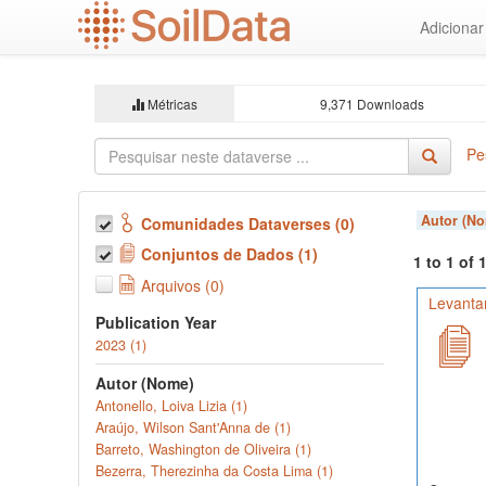
Ir
Adiciona
para
o
conteúdo
principal
Métricas
9,371 Downloads
Pe
Autor (N
Comunidades Dataverses (0)
Conjuntos de Dados (1)
1 to 1 of
Arquivos (0)
Levanta
Publication Year
2023 (1)
Autor (Nome)
Antonello, Loiva Lizia (1)
Araújo, Wilson Sant'Anna de (1)
Barreto, Washington de Oliveira (1)
Bezerra, Therezinha da Costa Lima (1)