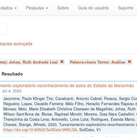
r dados
Pesquisa
Sobre
Guia do usuário
Suporte
squisa avançada
ome):
Johas, Ruth Andrade Leal
Palavra-chave Termo:
Análise
 1 Resultado
mento exploratório-reconhecimento de solos do Estado do Maranhão
Jul 4, 2023
Jacomine, Paulo Klinger Tito; Cavalcanti, Anionto Cabral; Pessoa, Sergio Cos
Regueira; Lopes, Osvaldo Ferreira; Mélo Filho, Heraclio Fernandes Raposo 
Moraes; Melo, Marie Elisabeth Christine Claessen de Magalhẽs; Johas, Ruth 
Wilson Sant'Anna de; Bloise, Raphael Minotti; Moreira, Gisa Nara Castellini; 
Therezinha da Costa Lima; Antonello, Loiva Lizia; Rodrigues, Evanda Maria;
Chaves; Stange, Alfredo, 2023, "Levantamento exploratório-reconhecimento 
https://doi.org/10.60502/SoilData/3NKLQ6
, SoilData, V1