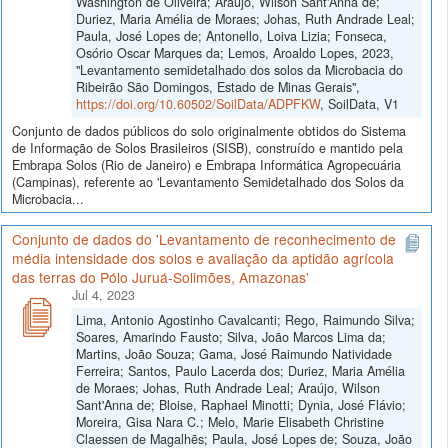
Washington de Oliveira; Araújo, Wilson Sant'Anna de;
Duriez, Maria Amélia de Moraes; Johas, Ruth Andrade Leal;
Paula, José Lopes de; Antonello, Loiva Lizia; Fonseca,
Osório Oscar Marques da; Lemos, Aroaldo Lopes, 2023,
"Levantamento semidetalhado dos solos da Microbacia do
Ribeirão São Domingos, Estado de Minas Gerais",
https://doi.org/10.60502/SoilData/ADPFKW
, SoilData, V1
Conjunto de dados públicos do solo originalmente obtidos do Sistema
de Informação de Solos Brasileiros (SISB), construído e mantido pela
Embrapa Solos (Rio de Janeiro) e Embrapa Informática Agropecuária
(Campinas), referente ao 'Levantamento Semidetalhado dos Solos da
Microbacia...
Conjunto de dados do 'Levantamento de reconhecimento de
média intensidade dos solos e avaliação da aptidão agrícola
das terras do Pólo Juruá-Solimões, Amazonas'
Jul 4, 2023
Lima, Antonio Agostinho Cavalcanti; Rego, Raimundo Silva;
Soares, Amarindo Fausto; Silva, João Marcos Lima da;
Martins, João Souza; Gama, José Raimundo Natividade
Ferreira; Santos, Paulo Lacerda dos; Duriez, Maria Amélia
de Moraes; Johas, Ruth Andrade Leal; Araújo, Wilson
Sant'Anna de; Bloise, Raphael Minotti; Dynia, José Flávio;
Moreira, Gisa Nara C.; Melo, Marie Elisabeth Christine
Claessen de Magalhẽs; Paula, José Lopes de; Souza, João