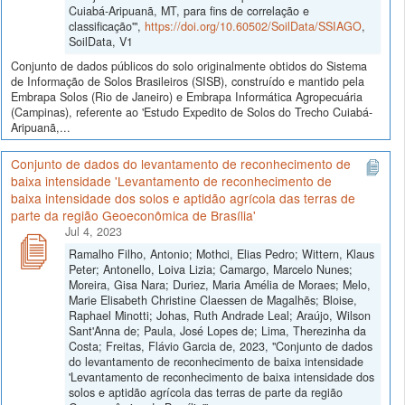
Cuiabá-Aripuanã, MT, para fins de correlação e
classificação'",
https://doi.org/10.60502/SoilData/SSIAGO
,
SoilData, V1
Conjunto de dados públicos do solo originalmente obtidos do Sistema
de Informação de Solos Brasileiros (SISB), construído e mantido pela
Embrapa Solos (Rio de Janeiro) e Embrapa Informática Agropecuária
(Campinas), referente ao 'Estudo Expedito de Solos do Trecho Cuiabá-
Aripuanã,...
Conjunto de dados do levantamento de reconhecimento de
baixa intensidade 'Levantamento de reconhecimento de
baixa intensidade dos solos e aptidão agrícola das terras de
parte da região Geoeconômica de Brasília'
Jul 4, 2023
Ramalho Filho, Antonio; Mothci, Elias Pedro; Wittern, Klaus
Peter; Antonello, Loiva Lizia; Camargo, Marcelo Nunes;
Moreira, Gisa Nara; Duriez, Maria Amélia de Moraes; Melo,
Marie Elisabeth Christine Claessen de Magalhẽs; Bloise,
Raphael Minotti; Johas, Ruth Andrade Leal; Araújo, Wilson
Sant'Anna de; Paula, José Lopes de; Lima, Therezinha da
Costa; Freitas, Flávio Garcia de, 2023, "Conjunto de dados
do levantamento de reconhecimento de baixa intensidade
'Levantamento de reconhecimento de baixa intensidade dos
solos e aptidão agrícola das terras de parte da região