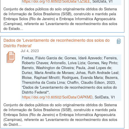
https://doi.org/10.60502/SoilData/1JZSEE
, SoilData, V1
Conjunto de dados públicos do solo originalmente obtidos do Sistema
de Informação de Solos Brasileiros (SISB), construído e mantido pela
Embrapa Solos (Rio de Janeiro) e Embrapa Informática Agropecuária
(Campinas), referente ao 'Levantamento de reconhecimento dos solos
do Estado...
Dados de 'Levantamento de reconhecimento dos solos do
Distrito Federal'
Jul 4, 2023
Freitas, Flávio Garcia de; Gomes, Idarê Azevedo; Ferreira,
Roberto Chaves; Antonello, Loiva Lizia; Gomes, Ney Pinto;
Barreto, Washington de Oliveira; Paula, José Lopes de;
Duriez, Maria Amélia de Moraes; Johas, Ruth Andrade Leal;
Bloise, Raphael Minotti; Rodrigues, Evanda Maria; Bezerra,
Therezinha da Costa Lima; Chaffin, Claudio Edson, 2023,
"Dados de 'Levantamento de reconhecimento dos solos do
Distrito Federal'",
https://doi.org/10.60502/SoilData/OAPKMD
, SoilData, V1
Conjunto de dados públicos do solo originalmente obtidos do Sistema
de Informação de Solos Brasileiros (SISB), construído e mantido pela
Embrapa Solos (Rio de Janeiro) e Embrapa Informática Agropecuária
(Campinas), referente ao 'Levantamento de reconhecimento dos solos
do Distrit...