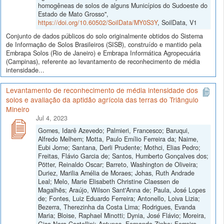
homogêneas de solos de alguns Municípios do Sudoeste do
Estado de Mato Grosso",
https://doi.org/10.60502/SoilData/MY0S3Y
, SoilData, V1
Conjunto de dados públicos do solo originalmente obtidos do Sistema
de Informação de Solos Brasileiros (SISB), construído e mantido pela
Embrapa Solos (Rio de Janeiro) e Embrapa Informática Agropecuária
(Campinas), referente ao levantamento de reconhecimento de média
intensidade...
Levantamento de reconhecimento de média intensidade dos
solos e avaliação da aptidão agrícola das terras do Triângulo
Mineiro
Jul 4, 2023
Gomes, Idarê Azevedo; Palmieri, Francesco; Baruqui,
Alfredo Melhem; Motta, Paulo Emílio Ferreira da; Naime,
Eubi Jorne; Santana, Derli Prudente; Mothci, Elias Pedro;
Freitas, Flávio Garcia de; Santos, Humberto Gonçalves dos;
Pötter, Reinaldo Oscar; Barreto, Washington de Oliveira;
Duriez, Marilia Amélia de Moraes; Johas, Ruth Andrade
Leal; Melo, Marie Elisabeth Christine Claessen de
Magalhẽs; Araújo, Wilson Sant'Anna de; Paula, José Lopes
de; Fontes, Luiz Eduardo Ferreira; Antonello, Loiva Lizia;
Bezerra, Therezinha da Costa Lima; Rodrigues, Evanda
Maria; Bloise, Raphael Minotti; Dynia, José Flávio; Moreira,
Gisa Nara Castellini; Antunes, Fernando Zinho; Ferreira,