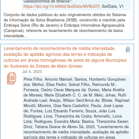
Geoeconômica de Brasília'",
https://doi.org/10.60502/SoilData/MVWJOY
, SoilData, V1
Conjunto de dados públicos do solo originalmente obtidos do Sistema
de Informação de Solos Brasileiros (SISB), construído e mantido pela
Embrapa Solos (Rio de Janeiro) e Embrapa Informática Agropecuária
(Campinas), referente ao levantamento de reconhecimento de baixa
intensidade...
Levantamento de reconhecimento de média intensidade,
avaliação de aptidão agrícola das terras e indicação de
culturas em áreas homogêneas de solos de alguns Municípios
do Sudoeste do Estado de Mato Grosso
Jul 4, 2023
Pires Filho, Antonio Manoel; Santos, Humberto Gonçalves
dos; Mothci, Elias Pedro; Sobral Filho, Raimundo M.;
Fonseca, Osório Oscar Marques da; Duriez, Maria Amélia
de Moraes; Marie Elizabeth C. C. de M. Melo; Johas, Ruth
Andrade Leal; Araújo, Wilson Sant'Anna de; Bloise, Raphael
Minotti; Moreira, Gisa Nara Castellini; Paula, José Lopes
de; Fontes, Luiz Eduardo Ferreira; Souza, João Luis
Rodrigues; Lima, Therezinha da Costa; Antonello, Loiva
Lizia; Rodrigues, Evandra Maria; Bastos, Therezinha Xavier;
Diniz, Tatiana Deane de Abreu Sá, 2023, "Levantamento de
reconhecimento de média intensidade, avaliação de aptidão
agrícola das terras e indicação de culturas em áreas