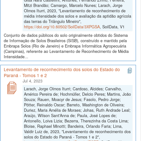
Mitzi Brandão; Camargo, Marcelo Nunes; Larach, Jorge
Olmos Iturri, 2023, "Levantamento de reconhecimento de
média intensidade dos solos e avaliação da aptidão agrícola
das terras do Triângulo Mineiro",
https://doi.org/10.60502/SoilData/3XPGSA
, SoilData, V1
Conjunto de dados públicos do solo originalmente obtidos do Sistema
de Informação de Solos Brasileiros (SISB), construído e mantido pela
Embrapa Solos (Rio de Janeiro) e Embrapa Informática Agropecuária
(Campinas), referente ao Levantamento de Reconhecimento de Média
Intensidade...
Levantamento de reconhecimento dos solos do Estado do
Paraná - Tomos 1 e 2
Jul 4, 2023
Larach, Jorge Olmos Iturri; Cardoso, Alcides; Carvalho,
Américo Pereira de; Hochmüller, Delcio Peres; Martins, João
Souza; Rauen, Moacyr de Jesus; Fasolo, Pedro Jorge;
Pötter, Reinaldo Oscar; Barreto, Washington de Oliveira;
Duriez, Maria Amélia de Moraes; Johas, Ruth Andrade Leal;
Araújo, Wilson Sant'Anna de; Paula, José Lopes de;
Antonello, Loiva Lizia; Bezerra, Therezinha da Costa Lima;
Bloise, Raphael Minotti; Bandeira, Orlando Faria; Lima,
Valdir Luiz de, 2023, "Levantamento de reconhecimento dos
solos do Estado do Paraná - Tomos 1 e 2",