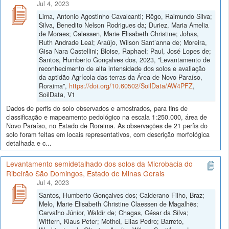
Jul 4, 2023
Lima, Antonio Agostinho Cavalcanti; Rêgo, Raimundo Silva;
Silva, Benedito Nelson Rodrigues da; Duriez, Maria Amelia
de Moraes; Calessen, Marie Elisabeth Christine; Johas,
Ruth Andrade Leal; Araújo, Wilson Sant’anna de; Moreira,
Gisa Nara Castellini; Bloise, Raphael; Paul, José Lopes de;
Santos, Humberto Gonçalves dos, 2023, "Levantamento de
reconhecimento de alta intensidade dos solos e avaliação
da aptidão Agrícola das terras da Área de Novo Paraíso,
Roraima",
https://doi.org/10.60502/SoilData/AW4PFZ
,
SoilData, V1
Dados de perfis do solo observados e amostrados, para fins de
classificação e mapeamento pedológico na escala 1:250.000, área de
Novo Paraíso, no Estado de Roraima. As observações de 21 perfis do
solo foram feitas em locais representativos, com descrição morfológica
detalhada e c...
Levantamento semidetalhado dos solos da Microbacia do
Ribeirão São Domingos, Estado de Minas Gerais
Jul 4, 2023
Santos, Humberto Gonçalves dos; Calderano Filho, Braz;
Melo, Marie Elisabeth Christine Claessen de Magalhẽs;
Carvalho Júnior, Waldir de; Chagas, César da Silva;
Wittern, Klaus Peter; Mothci, Elias Pedro; Barreto,