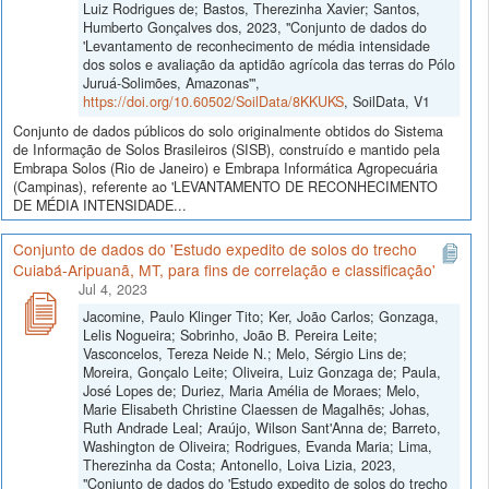
Luiz Rodrigues de; Bastos, Therezinha Xavier; Santos,
Humberto Gonçalves dos, 2023, "Conjunto de dados do
'Levantamento de reconhecimento de média intensidade
dos solos e avaliação da aptidão agrícola das terras do Pólo
Juruá-Solimões, Amazonas'",
https://doi.org/10.60502/SoilData/8KKUKS
, SoilData, V1
Conjunto de dados públicos do solo originalmente obtidos do Sistema
de Informação de Solos Brasileiros (SISB), construído e mantido pela
Embrapa Solos (Rio de Janeiro) e Embrapa Informática Agropecuária
(Campinas), referente ao 'LEVANTAMENTO DE RECONHECIMENTO
DE MÉDIA INTENSIDADE...
Conjunto de dados do 'Estudo expedito de solos do trecho
Cuiabá-Aripuanã, MT, para fins de correlação e classificação'
Jul 4, 2023
Jacomine, Paulo Klinger Tito; Ker, João Carlos; Gonzaga,
Lelis Nogueira; Sobrinho, João B. Pereira Leite;
Vasconcelos, Tereza Neide N.; Melo, Sérgio Lins de;
Moreira, Gonçalo Leite; Oliveira, Luiz Gonzaga de; Paula,
José Lopes de; Duriez, Maria Amélia de Moraes; Melo,
Marie Elisabeth Christine Claessen de Magalhẽs; Johas,
Ruth Andrade Leal; Araújo, Wilson Sant'Anna de; Barreto,
Washington de Oliveira; Rodrigues, Evanda Maria; Lima,
Therezinha da Costa; Antonello, Loiva Lizia, 2023,
"Conjunto de dados do 'Estudo expedito de solos do trecho