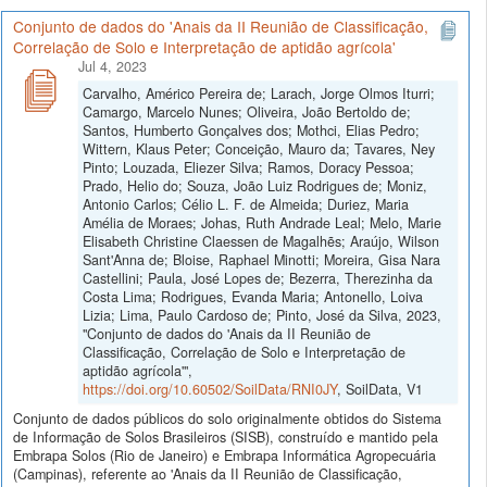
Conjunto de dados do 'Anais da II Reunião de Classificação,
Correlação de Solo e Interpretação de aptidão agrícola'
Jul 4, 2023
Carvalho, Américo Pereira de; Larach, Jorge Olmos Iturri;
Camargo, Marcelo Nunes; Oliveira, João Bertoldo de;
Santos, Humberto Gonçalves dos; Mothci, Elias Pedro;
Wittern, Klaus Peter; Conceição, Mauro da; Tavares, Ney
Pinto; Louzada, Eliezer Silva; Ramos, Doracy Pessoa;
Prado, Helio do; Souza, João Luiz Rodrigues de; Moniz,
Antonio Carlos; Célio L. F. de Almeida; Duriez, Maria
Amélia de Moraes; Johas, Ruth Andrade Leal; Melo, Marie
Elisabeth Christine Claessen de Magalhẽs; Araújo, Wilson
Sant'Anna de; Bloise, Raphael Minotti; Moreira, Gisa Nara
Castellini; Paula, José Lopes de; Bezerra, Therezinha da
Costa Lima; Rodrigues, Evanda Maria; Antonello, Loiva
Lizia; Lima, Paulo Cardoso de; Pinto, José da Silva, 2023,
"Conjunto de dados do 'Anais da II Reunião de
Classificação, Correlação de Solo e Interpretação de
aptidão agrícola'",
https://doi.org/10.60502/SoilData/RNI0JY
, SoilData, V1
Conjunto de dados públicos do solo originalmente obtidos do Sistema
de Informação de Solos Brasileiros (SISB), construído e mantido pela
Embrapa Solos (Rio de Janeiro) e Embrapa Informática Agropecuária
(Campinas), referente ao 'Anais da II Reunião de Classificação,