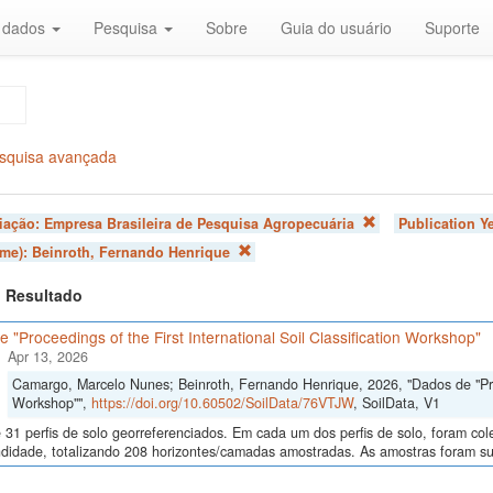
r dados
Pesquisa
Sobre
Guia do usuário
Suporte
squisa avançada
liação:
Empresa Brasileira de Pesquisa Agropecuária
Publication Y
ome):
Beinroth, Fernando Henrique
 1 Resultado
 "Proceedings of the First International Soil Classification Workshop"
Apr 13, 2026
Camargo, Marcelo Nunes; Beinroth, Fernando Henrique, 2026, "Dados de "Proce
Workshop"",
https://doi.org/10.60502/SoilData/76VTJW
, SoilData, V1
 31 perfis de solo georreferenciados. Em cada um dos perfis de solo, foram c
didade, totalizando 208 horizontes/camadas amostradas. As amostras foram sub