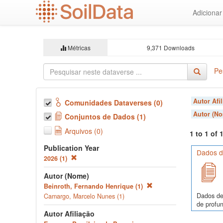
Ir
Adiciona
para
o
conteúdo
principal
Métricas
9,371 Downloads
Pe
Autor Afi
Comunidades Dataverses (0)
Autor (N
Conjuntos de Dados (1)
Arquivos (0)
1 to 1 of
Publication Year
Dados de
2026 (1)
Autor (Nome)
Beinroth, Fernando Henrique (1)
Dados de
Camargo, Marcelo Nunes (1)
de profun
Autor Afiliação